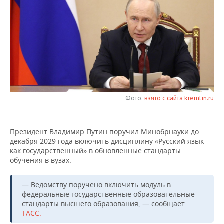
НЕФТЕХИМИЯ
РОЗНИЧНАЯ ТОРГОВЛЯ
НОВОСТИ ТЕХНОЛОГИЙ
МЕРОПРИЯТИЯ
НЕФТЬ
ТРАНСПОРТ
IT
НОВОСТИ МЕРОПРИЯТИЙ
СПОРТ
ОПК
УСЛУГИ
МЕДИА
ВЫЕЗДНАЯ РЕДАКЦИЯ
НОВОСТИ СПОРТА
ОБЩЕСТВО
ЭНЕРГЕТИКА
ТЕЛЕКОММУНИКАЦИИ
БИЗНЕС-БРАНЧИ
ФУТБОЛ
НОВОСТИ ОБЩЕСТВА
ФОТОГАЛЕРЕЯ
Фото:
взято с сайта kremlin.ru
ONLINE-КОНФЕРЕНЦИИ
ХОККЕЙ
ВЛАСТЬ
СЮЖЕТЫ
Президент Владимир Путин поручил Минобрнауки до
ОТКРЫТАЯ ЛЕКЦИЯ
БАСКЕТБОЛ
ИНФРАСТРУКТУРА
СПРАВОЧНИК
декабря 2029 года включить дисциплину «Русский язык
как государственный» в обновленные стандарты
ВОЛЕЙБОЛ
ИСТОРИЯ
СПИСОК ПЕРСОН
ПОЛНАЯ ВЕРСИЯ
обучения в вузах.
КИБЕРСПОРТ
КУЛЬТУРА
СПИСОК КОМПАНИЙ
— Ведомству поручено включить модуль в
федеральные государственные образовательные
ФИГУРНОЕ КАТАНИЕ
МЕДИЦИНА
стандарты высшего образования, — сообщает
ТАСС.