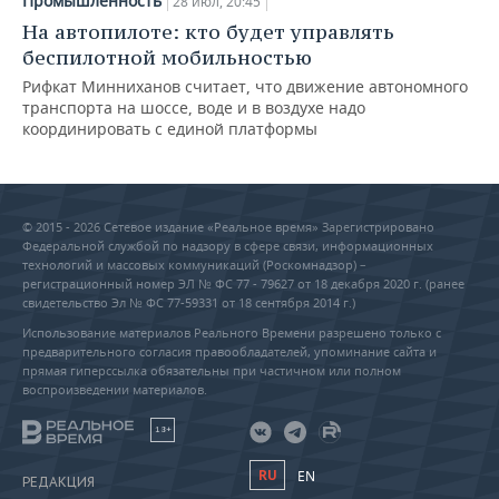
Промышленность
28 июл, 20:45
На автопилоте: кто будет управлять
беспилотной мобильностью
Рифкат Минниханов считает, что движение автономного
транспорта на шоссе, воде и в воздухе надо
координировать с единой платформы
© 2015 - 2026 Сетевое издание «Реальное время» Зарегистрировано
Федеральной службой по надзору в сфере связи, информационных
технологий и массовых коммуникаций (Роскомнадзор) –
регистрационный номер ЭЛ № ФС 77 - 79627 от 18 декабря 2020 г. (ранее
свидетельство Эл № ФС 77-59331 от 18 сентября 2014 г.)
Использование материалов Реального Времени разрешено только с
предварительного согласия правообладателей, упоминание сайта и
прямая гиперссылка обязательны при частичном или полном
воспроизведении материалов.
18+
RU
EN
РЕДАКЦИЯ