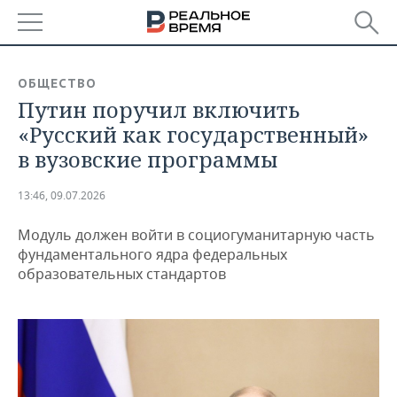
РЕГИОНЫ
ОБЩЕСТВО
Путин поручил включить
БАШКОРТОСТАН
НОВОСТИ
«Русский как государственный»
ТАТАРСТАН
АНАЛИТИКА
в вузовские программы
УДМУРТИЯ
НОВОСТИ АНАЛИТИКИ
ЭКОНОМИКА
13:46, 09.07.2026
ДЕКЛАРАЦИИ О ДОХОДАХ
НОВОСТИ ЭКОНОМИКИ
ПРОМЫШЛЕННОСТЬ
Модуль должен войти в социогуманитарную часть
фундаментального ядра федеральных
КОРОЛИ ГОСЗАКАЗА ПФО
ФИНАНСЫ
НОВОСТИ
НЕДВИЖИМОСТЬ
образовательных стандартов
ПРОМЫШЛЕННОСТИ
ВУЗЫ ТАТАРСТАНА
БАНКИ
НОВОСТИ НЕДВИЖИМОСТИ
АВТО
АГРОПРОМ
КОМУ ПРИНАДЛЕЖАТ
БЮДЖЕТ
НОВОСТИ АВТО
БИЗНЕС
ТОРГОВЫЕ ЦЕНТРЫ
МАШИНОСТРОЕНИЕ
ТАТАРСТАНА
ИНВЕСТИЦИИ
НОВОСТИ БИЗНЕСА
ТЕХНОЛОГИИ