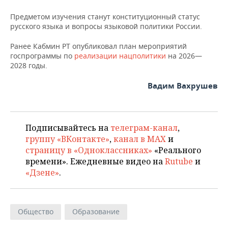
ВОДНЫЕ ВИДЫ СПОРТА
ОБРАЗОВАНИЕ
Предметом изучения станут конституционный статус
ХОККЕЙ С МЯЧОМ
ПРОИСШЕСТВИЯ
русского языка и вопросы языковой политики России.
Ранее Кабмин РТ опубликовал план мероприятий
госпрограммы по
реализации нацполитики
на 2026—
2028 годы.
Вадим Вахрушев
Подписывайтесь на
телеграм-канал
,
группу «ВКонтакте»
,
канал в MAX
и
страницу в «Одноклассниках»
«Реального
времени». Ежедневные видео на
Rutube
и
«Дзене»
.
Общество
Образование