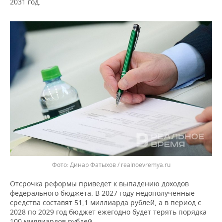
ВОДНЫЕ ВИДЫ СПОРТА
ОБРАЗОВАНИЕ
2031 год.
ХОККЕЙ С МЯЧОМ
ПРОИСШЕСТВИЯ
Динар Фатыхов / realnoevremya.ru
Отсрочка реформы приведет к выпадению доходов
федерального бюджета. В 2027 году недополученные
средства составят 51,1 миллиарда рублей, а в период с
2028 по 2029 год бюджет ежегодно будет терять порядка
100 миллиардов рублей.