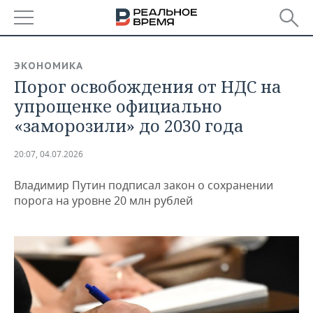
РЕГИОНЫ
ЭКОНОМИКА
Порог освобождения от НДС на
БАШКОРТОСТАН
НОВОСТИ
упрощенке официально
ТАТАРСТАН
АНАЛИТИКА
«заморозили» до 2030 года
УДМУРТИЯ
НОВОСТИ АНАЛИТИКИ
ЭКОНОМИКА
20:07, 04.07.2026
ДЕКЛАРАЦИИ О ДОХОДАХ
НОВОСТИ ЭКОНОМИКИ
ПРОМЫШЛЕННОСТЬ
Владимир Путин подписал закон о сохранении
порога на уровне 20 млн рублей
КОРОЛИ ГОСЗАКАЗА ПФО
ФИНАНСЫ
НОВОСТИ
НЕДВИЖИМОСТЬ
ПРОМЫШЛЕННОСТИ
ВУЗЫ ТАТАРСТАНА
БАНКИ
НОВОСТИ НЕДВИЖИМОСТИ
АВТО
АГРОПРОМ
КОМУ ПРИНАДЛЕЖАТ
БЮДЖЕТ
НОВОСТИ АВТО
БИЗНЕС
ТОРГОВЫЕ ЦЕНТРЫ
МАШИНОСТРОЕНИЕ
ТАТАРСТАНА
ИНВЕСТИЦИИ
НОВОСТИ БИЗНЕСА
ТЕХНОЛОГИИ