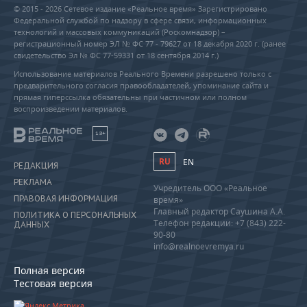
© 2015 - 2026 Сетевое издание «Реальное время» Зарегистрировано
Федеральной службой по надзору в сфере связи, информационных
технологий и массовых коммуникаций (Роскомнадзор) –
регистрационный номер ЭЛ № ФС 77 - 79627 от 18 декабря 2020 г. (ранее
свидетельство Эл № ФС 77-59331 от 18 сентября 2014 г.)
Использование материалов Реального Времени разрешено только с
предварительного согласия правообладателей, упоминание сайта и
прямая гиперссылка обязательны при частичном или полном
воспроизведении материалов.
18+
RU
EN
РЕДАКЦИЯ
РЕКЛАМА
Учредитель ООО «Реальное
ПРАВОВАЯ ИНФОРМАЦИЯ
время»
Главный редактор Саушина А.А.
ПОЛИТИКА О ПЕРСОНАЛЬНЫХ
Телефон редакции: +7 (843) 222-
ДАННЫХ
90-80
info@realnoevremya.ru
Полная версия
Тестовая версия