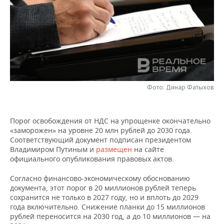
НЕФТЕХИМИЯ
РОЗНИЧНАЯ ТОРГОВЛЯ
НОВОСТИ ТЕХНОЛОГИЙ
МЕРОПРИЯТИЯ
НЕФТЬ
ТРАНСПОРТ
IT
НОВОСТИ МЕРОПРИЯТИЙ
СПОРТ
ОПК
УСЛУГИ
МЕДИА
ВЫЕЗДНАЯ РЕДАКЦИЯ
НОВОСТИ СПОРТА
ОБЩЕСТВО
ЭНЕРГЕТИКА
ТЕЛЕКОММУНИКАЦИИ
БИЗНЕС-БРАНЧИ
ФУТБОЛ
НОВОСТИ ОБЩЕСТВА
ФОТОГАЛЕРЕЯ
Фото: Динар Фатыхов
ONLINE-КОНФЕРЕНЦИИ
ХОККЕЙ
ВЛАСТЬ
СЮЖЕТЫ
Порог освобождения от НДС на упрощенке окончательно
«заморожен» на уровне 20 млн рублей до 2030 года.
ОТКРЫТАЯ ЛЕКЦИЯ
БАСКЕТБОЛ
ИНФРАСТРУКТУРА
СПРАВОЧНИК
Соответствующий документ подписан президентом
Владимиром Путиным и
размещен
на сайте
ВОЛЕЙБОЛ
ИСТОРИЯ
СПИСОК ПЕРСОН
ПОЛНАЯ ВЕРСИЯ
официального опубликования правовых актов.
Согласно финансово-экономическому обоснованию
КИБЕРСПОРТ
КУЛЬТУРА
СПИСОК КОМПАНИЙ
документа, этот порог в 20 миллионов рублей теперь
сохранится не только в 2027 году, но и вплоть до 2029
ФИГУРНОЕ КАТАНИЕ
МЕДИЦИНА
года включительно. Снижение планки до 15 миллионов
рублей переносится на 2030 год, а до 10 миллионов — на