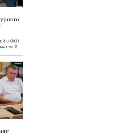
турного
и
ей в ОКН
имателей
или