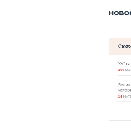
ВОДНЫЕ ВИДЫ СПОРТА
ОБРАЗОВАНИЕ
НОВО
ХОККЕЙ С МЯЧОМ
ПРОИСШЕСТВИЯ
Сюж
XVI с
499
МА
Велик
истор
24
МАТ