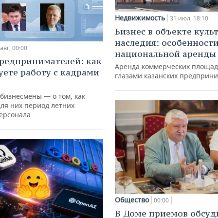
Недвижимость
31 июл, 18:10
Бизнес в объекте куль
наследия: особенност
авг, 00:00
национальной аренды
редпринимателей: как
Аренда коммерческих площад
уете работу с кадрами
глазами казанских предприн
 бизнесмены — о том, как
для них период летних
персонала
Общество
00:00
В Доме приемов обсуд