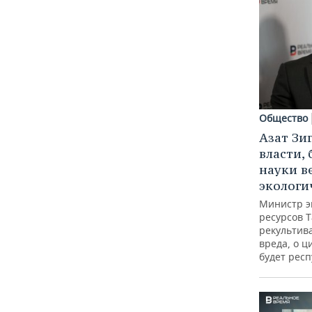
Общество
Азат Зи
власти, 
науки в
экологи
Министр э
ресурсов Т
рекультив
вреда, о ц
будет респ