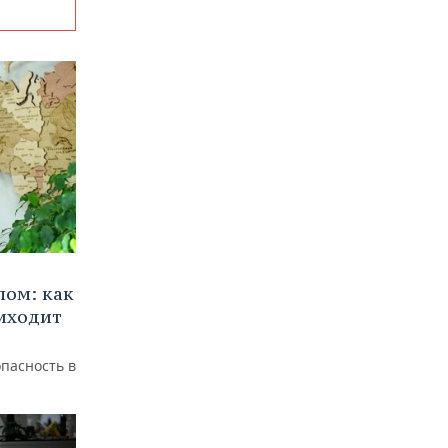
лом: как
иходит
пасность в