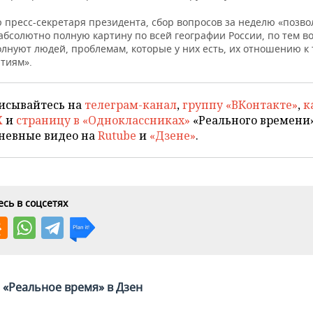
 пресс-секретаря президента, сбор вопросов за неделю «позво
абсолютно полную картину по всей географии России, по тем в
лнуют людей, проблемам, которые у них есть, их отношению к 
тиям».
исывайтесь на
телеграм-канал
,
группу «ВКонтакте»
,
к
X
и
страницу в «Одноклассниках»
«Реального времени»
невные видео на
Rutube
и
«Дзене»
.
сь в соцсетях
«Реальное время» в Дзен