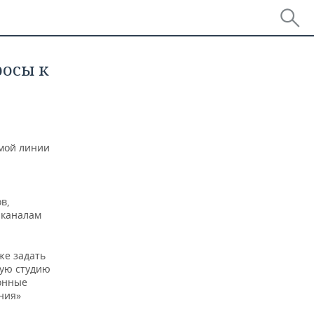
росы к
ямой линии
в,
 каналам
же задать
кую студию
онные
ения»