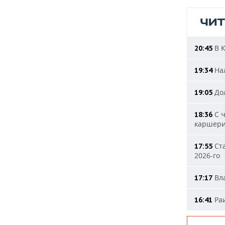
ЧИ
В К
20:45
Нал
19:34
Дол
19:05
С ч
18:36
каршери
Ста
17:55
2026-го
Вла
17:17
Раи
16:41