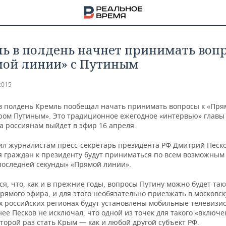
ь в полдень начнет принимать воп
ой линии» с Путиным
2015
 в полдень Кремль пообещал начать принимать вопросы к «Пр
ром Путиным». Это традиционное ежегодное «интервью» главы
а россиянам выйдет в эфир 16 апреля.
ил журналистам пресс-секретарь президента РФ Дмитрий Песко
 граждан к президенту будут приниматься по всем возможным
 последней секунды» «Прямой линии».
я, что, как и в прежние годы, вопросы Путину можно будет так
рямого эфира, и для этого необязательно приезжать в московс
НА
х российских регионах будут установлены мобильные телевизи
нее Песков не исключал, что одной из точек для такого «включ
торой раз стать Крым — как и любой другой субъект РФ.