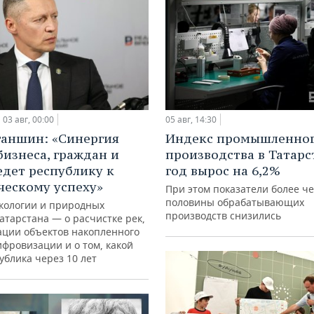
03 авг, 00:00
05 авг, 14:30
ганшин: «Синергия
Индекс промышленно
бизнеса, граждан и
производства в Татарс
едет республику к
год вырос на 6,2%
ческому успеху»
При этом показатели более ч
половины обрабатывающих
кологии и природных
производств снизились
атарстана — о расчистке рек,
ации объектов накопленного
ифровизации и о том, какой
ублика через 10 лет