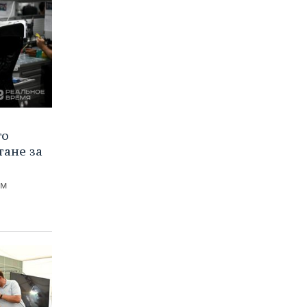
го
тане за
ем