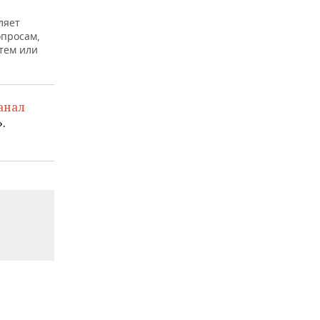
ляет
опросам,
тем или
анал
.