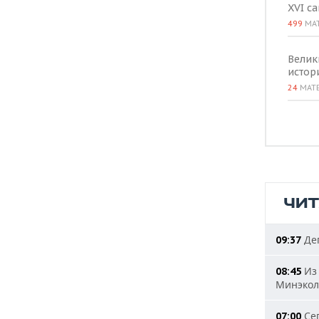
XVI с
499
МА
Велик
истор
24
МАТ
ЧИ
Деп
09:37
Из 
08:45
Минэкол
Сег
07:00