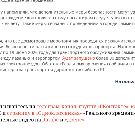
входе в здание терминала.
ту напомнили, что дополнительные меры безопасности могут у
прохождение контроля, поэтому пассажирам следует учитывать 
 к вылету. Такие меры связаны с проведением в городе саммит
я, что все досмотровые мероприятия проводятся исключительн
ия безопасности пассажиров и сотрудников аэропорта. Напомни
7 по 19 июня 2026 года для транспортного обслуживания самми
ежду Казанью и аэропортом
будет запущено
более 80 дополни
ых электропоездов. Об этом «Реальному времени» сообщили в п
нистерства транспорта и дорожного хозяйства РТ.
Наталь
исывайтесь на
телеграм-канал
,
группу «ВКонтакте»
,
к
X
и
страницу в «Одноклассниках»
«Реального времени»
невные видео на
Rutube
и
«Дзене»
.