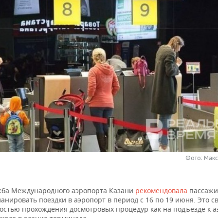
Фото: Мак
жба Международного аэропорта Казани
рекомендовала
пассаж
анировать поездки в аэропорт в период с 16 по 19 июня. Это с
остью прохождения досмотровых процедур как на подъезде к а