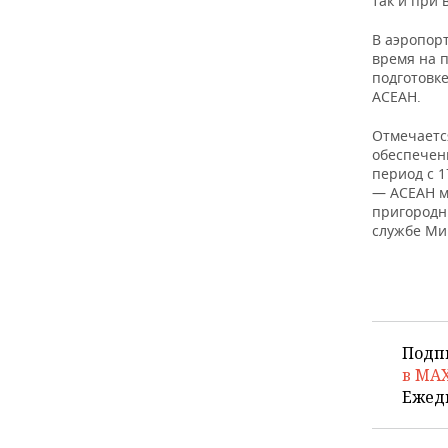
так и при 
ВОДНЫЕ ВИДЫ СПОРТА
ОБРАЗОВАНИЕ
В аэропор
ХОККЕЙ С МЯЧОМ
ПРОИСШЕСТВИЯ
время на 
подготовке
АСЕАН.
Отмечаетс
обеспечен
период с 1
— АСЕАН м
пригородн
службе Ми
Подп
в MA
Ежед