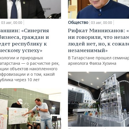
Общество
03 авг, 00:00
03 авг, 00:00
ганшин: «Синергия
Рифкат Минниханов: «
бизнеса, граждан и
ни говорили, что нез
едет республику к
людей нет, но, к сожал
ческому успеху»
незаменимый»
кологии и природных
В Татарстане прошел семина
атарстана — о расчистке рек,
археолога Фаяза Хузина
ации объектов накопленного
ифровизации и о том, какой
ублика через 10 лет