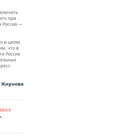
величить
это при
а Россия —
о в целях
м, что в
та Россия
тельных
ресс-
я Жирнова
анал
.