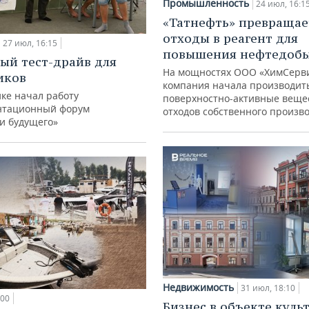
Промышленность
24 июл, 16:1
«Татнефть» превращае
отходы в реагент для
27 июл, 16:15
повышения нефтедоб
ый тест-драйв для
На мощностях ООО «ХимСерв
иков
компания начала производит
ке начал работу
поверхностно-активные веще
нтационный форум
отходов собственного произв
и будущего»
Недвижимость
31 июл, 18:10
:00
Бизнес в объекте куль