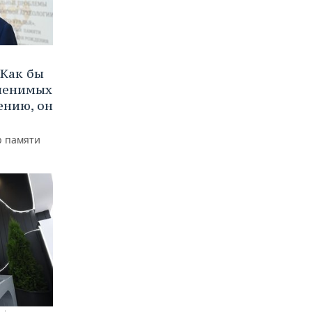
Как бы
аменимых
ению, он
р памяти