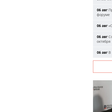
Пр
06 авг
форуме
«О
06 авг
Со
06 авг
октября
В 
06 авг