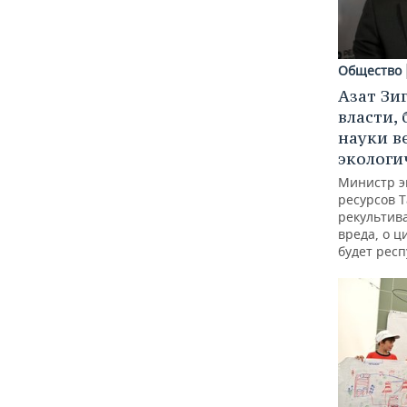
Общество
Азат Зи
власти, 
науки в
экологи
Министр э
ресурсов Т
рекультив
вреда, о ц
будет респ