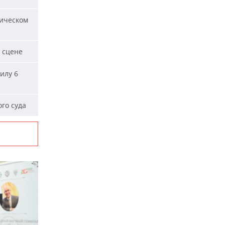
ическом
 сцене
илу 6
го суда