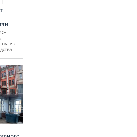
5
т
ычи
ис»
ь
ства из
одства
турного