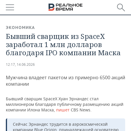
РЕГИОНЫ
ЭКОНОМИКА
Бывший сварщик из SpaceX
БАШКОРТОСТАН
НОВОСТИ
заработал 1 млн долларов
ТАТАРСТАН
АНАЛИТИКА
благодаря IPO компании Маска
УДМУРТИЯ
НОВОСТИ АНАЛИТИКИ
ЭКОНОМИКА
12:17, 14.06.2026
ДЕКЛАРАЦИИ О ДОХОДАХ
НОВОСТИ ЭКОНОМИКИ
ПРОМЫШЛЕННОСТЬ
Мужчина владеет пакетом из примерно 6500 акций
компании
КОРОЛИ ГОСЗАКАЗА ПФО
ФИНАНСЫ
НОВОСТИ
НЕДВИЖИМОСТЬ
ПРОМЫШЛЕННОСТИ
Бывший сварщик SpaceX Хуан Эрнандес стал
ВУЗЫ ТАТАРСТАНА
БАНКИ
НОВОСТИ НЕДВИЖИМОСТИ
АВТО
миллионером благодаря публичному размещению акций
АГРОПРОМ
компании Илона Маска,
пишет
CBS News.
КОМУ ПРИНАДЛЕЖАТ
БЮДЖЕТ
НОВОСТИ АВТО
БИЗНЕС
ТОРГОВЫЕ ЦЕНТРЫ
МАШИНОСТРОЕНИЕ
ТАТАРСТАНА
Сейчас Эрнандес трудится в аэрокосмической
ИНВЕСТИЦИИ
НОВОСТИ БИЗНЕСА
ТЕХНОЛОГИИ
компании Blue Origin, принадлежащей основателю