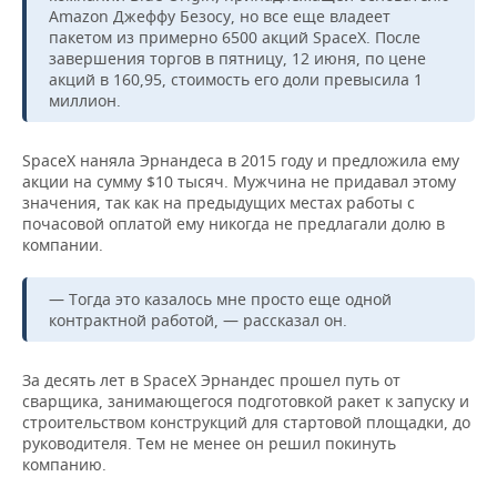
НЕФТЕХИМИЯ
Amazon Джеффу Безосу, но все еще владеет
пакетом из примерно 6500 акций SpaceX. После
РОЗНИЧНАЯ ТОРГОВЛЯ
НОВОСТИ ТЕХНОЛОГИЙ
МЕРОПРИЯТИЯ
НЕФТЬ
завершения торгов в пятницу, 12 июня, по цене
акций в 160,95, стоимость его доли превысила 1
ТРАНСПОРТ
IT
НОВОСТИ МЕРОПРИЯТИЙ
СПОРТ
миллион.
ОПК
УСЛУГИ
МЕДИА
ВЫЕЗДНАЯ РЕДАКЦИЯ
НОВОСТИ СПОРТА
ОБЩЕСТВО
ЭНЕРГЕТИКА
SpaceX наняла Эрнандеса в 2015 году и предложила ему
акции на сумму $10 тысяч. Мужчина не придавал этому
ТЕЛЕКОММУНИКАЦИИ
БИЗНЕС-БРАНЧИ
ФУТБОЛ
НОВОСТИ ОБЩЕСТВА
ФОТОГАЛЕРЕЯ
значения, так как на предыдущих местах работы с
почасовой оплатой ему никогда не предлагали долю в
компании.
ONLINE-КОНФЕРЕНЦИИ
ХОККЕЙ
ВЛАСТЬ
СЮЖЕТЫ
ОТКРЫТАЯ ЛЕКЦИЯ
БАСКЕТБОЛ
ИНФРАСТРУКТУРА
СПРАВОЧНИК
— Тогда это казалось мне просто еще одной
контрактной работой, — рассказал он.
ВОЛЕЙБОЛ
ИСТОРИЯ
СПИСОК ПЕРСОН
ПОЛНАЯ ВЕРСИЯ
За десять лет в SpaceX Эрнандес прошел путь от
КИБЕРСПОРТ
КУЛЬТУРА
СПИСОК КОМПАНИЙ
сварщика, занимающегося подготовкой ракет к запуску и
строительством конструкций для стартовой площадки, до
руководителя. Тем не менее он решил покинуть
ФИГУРНОЕ КАТАНИЕ
МЕДИЦИНА
компанию.