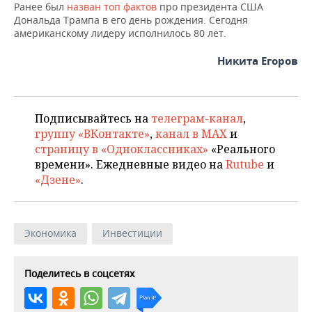
ВОДНЫЕ ВИДЫ СПОРТА
ОБРАЗОВАНИЕ
Ранее был
назван топ фактов
про президента США
Дональда Трампа в его день рождения. Сегодня
американскому лидеру исполнилось 80 лет.
ХОККЕЙ С МЯЧОМ
ПРОИСШЕСТВИЯ
Никита Егоров
Подписывайтесь на
телеграм-канал
,
группу «ВКонтакте»
,
канал в MAX
и
страницу в «Одноклассниках»
«Реального
времени». Ежедневные видео на
Rutube
и
«Дзене»
.
Экономика
Инвестиции
Поделитесь в соцсетях