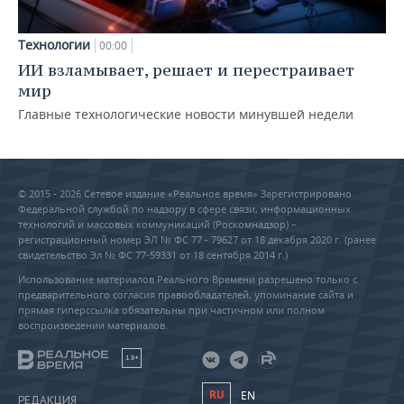
Технологии
00:00
ИИ взламывает, решает и перестраивает
мир
Главные технологические новости минувшей недели
© 2015 - 2026 Сетевое издание «Реальное время» Зарегистрировано
Федеральной службой по надзору в сфере связи, информационных
технологий и массовых коммуникаций (Роскомнадзор) –
регистрационный номер ЭЛ № ФС 77 - 79627 от 18 декабря 2020 г. (ранее
свидетельство Эл № ФС 77-59331 от 18 сентября 2014 г.)
Использование материалов Реального Времени разрешено только с
предварительного согласия правообладателей, упоминание сайта и
прямая гиперссылка обязательны при частичном или полном
воспроизведении материалов.
18+
RU
EN
РЕДАКЦИЯ