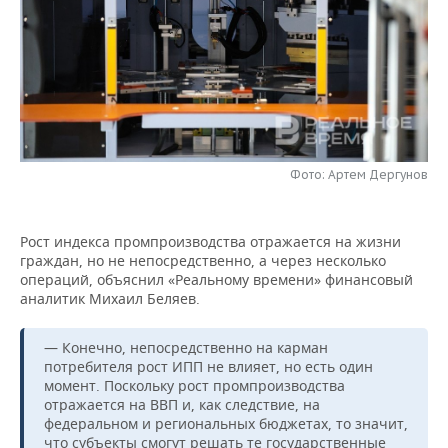
НЕФТЕХИМИЯ
РОЗНИЧНАЯ ТОРГОВЛЯ
НОВОСТИ ТЕХНОЛОГИЙ
МЕРОПРИЯТИЯ
НЕФТЬ
ТРАНСПОРТ
IT
НОВОСТИ МЕРОПРИЯТИЙ
СПОРТ
ОПК
УСЛУГИ
МЕДИА
ВЫЕЗДНАЯ РЕДАКЦИЯ
НОВОСТИ СПОРТА
ОБЩЕСТВО
ЭНЕРГЕТИКА
ТЕЛЕКОММУНИКАЦИИ
БИЗНЕС-БРАНЧИ
ФУТБОЛ
НОВОСТИ ОБЩЕСТВА
ФОТОГАЛЕРЕЯ
Фото: Артем Дергунов
ONLINE-КОНФЕРЕНЦИИ
ХОККЕЙ
ВЛАСТЬ
СЮЖЕТЫ
Рост индекса промпроизводства отражается на жизни
граждан, но не непосредственно, а через несколько
ОТКРЫТАЯ ЛЕКЦИЯ
БАСКЕТБОЛ
ИНФРАСТРУКТУРА
СПРАВОЧНИК
операций, объяснил «Реальному времени» финансовый
аналитик Михаил Беляев.
ВОЛЕЙБОЛ
ИСТОРИЯ
СПИСОК ПЕРСОН
ПОЛНАЯ ВЕРСИЯ
— Конечно, непосредственно на карман
КИБЕРСПОРТ
КУЛЬТУРА
СПИСОК КОМПАНИЙ
потребителя рост ИПП не влияет, но есть один
момент. Поскольку рост промпроизводства
ФИГУРНОЕ КАТАНИЕ
МЕДИЦИНА
отражается на ВВП и, как следствие, на
федеральном и региональных бюджетах, то значит,
что субъекты смогут решать те государственные