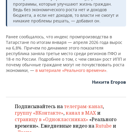
ВОДНЫЕ ВИДЫ СПОРТА
ОБРАЗОВАНИЕ
программы, которые улучшают жизнь граждан.
Ведь без экономического роста нет и доходов
ХОККЕЙ С МЯЧОМ
ПРОИСШЕСТВИЯ
бюджета, а если нет доходов, то власти не смогут и
никакие проблемы решать, — добавил он.
Ранее сообщалось, что индекс промпроизводства в
Татарстане по итогам января — апреля 2026 года вырос
на 6,8%. Причем по динамике этого показателя
республика заняла третье место среди регионов ПФО и
18-е по России. Подробнее о том, с чем связан рост ИПП и
почему обычные граждане могут не почувствовать роста
экономики, —
в материале «Реального времени»
.
Никита Егоров
Подписывайтесь на
телеграм-канал
,
группу «ВКонтакте»
,
канал в MAX
и
страницу в «Одноклассниках»
«Реального
времени». Ежедневные видео на
Rutube
и