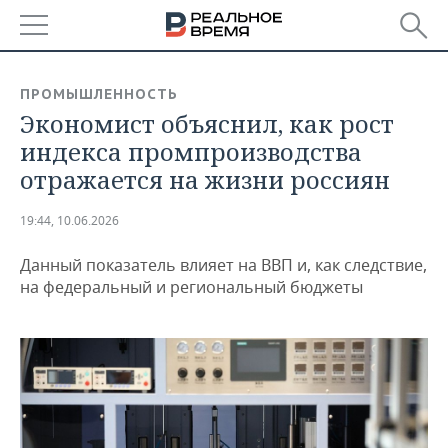
РЕГИОНЫ
ПРОМЫШЛЕННОСТЬ
Экономист объяснил, как рост
БАШКОРТОСТАН
НОВОСТИ
индекса промпроизводства
ТАТАРСТАН
АНАЛИТИКА
отражается на жизни россиян
УДМУРТИЯ
НОВОСТИ АНАЛИТИКИ
ЭКОНОМИКА
19:44, 10.06.2026
ДЕКЛАРАЦИИ О ДОХОДАХ
НОВОСТИ ЭКОНОМИКИ
ПРОМЫШЛЕННОСТЬ
Данный показатель влияет на ВВП и, как следствие,
на федеральный и региональный бюджеты
КОРОЛИ ГОСЗАКАЗА ПФО
ФИНАНСЫ
НОВОСТИ
НЕДВИЖИМОСТЬ
ПРОМЫШЛЕННОСТИ
ВУЗЫ ТАТАРСТАНА
БАНКИ
НОВОСТИ НЕДВИЖИМОСТИ
АВТО
АГРОПРОМ
КОМУ ПРИНАДЛЕЖАТ
БЮДЖЕТ
НОВОСТИ АВТО
БИЗНЕС
ТОРГОВЫЕ ЦЕНТРЫ
МАШИНОСТРОЕНИЕ
ТАТАРСТАНА
ИНВЕСТИЦИИ
НОВОСТИ БИЗНЕСА
ТЕХНОЛОГИИ