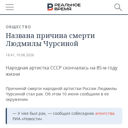
РЕГИОНЫ
ОБЩЕСТВО
Названа причина смерти
БАШКОРТОСТАН
НОВОСТИ
Людмилы Чурсиной
ТАТАРСТАН
АНАЛИТИКА
18:41, 10.06.2026
УДМУРТИЯ
НОВОСТИ АНАЛИТИКИ
ЭКОНОМИКА
Народная артистка СССР скончалась на 85-м году
ДЕКЛАРАЦИИ О ДОХОДАХ
НОВОСТИ ЭКОНОМИКИ
ПРОМЫШЛЕННОСТЬ
жизни
КОРОЛИ ГОСЗАКАЗА ПФО
ФИНАНСЫ
НОВОСТИ
НЕДВИЖИМОСТЬ
Причиной смерти народной артистки России Людмилы
ПРОМЫШЛЕННОСТИ
Чурсиной стал рак. Об этом 10 июня сообщили в ее
ВУЗЫ ТАТАРСТАНА
БАНКИ
НОВОСТИ НЕДВИЖИМОСТИ
АВТО
окружении.
АГРОПРОМ
КОМУ ПРИНАДЛЕЖАТ
БЮДЖЕТ
НОВОСТИ АВТО
БИЗНЕС
— У нее был рак, — сообщил собеседник
агентства
ТОРГОВЫЕ ЦЕНТРЫ
МАШИНОСТРОЕНИЕ
РИА «Новости».
ТАТАРСТАНА
ИНВЕСТИЦИИ
НОВОСТИ БИЗНЕСА
ТЕХНОЛОГИИ