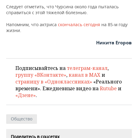
НЕФТЕХИМИЯ
Следует отметить, что Чурсина около года пыталась
РОЗНИЧНАЯ ТОРГОВЛЯ
НОВОСТИ ТЕХНОЛОГИЙ
МЕРОПРИЯТИЯ
справиться с этой тяжелой болезнью.
НЕФТЬ
Напомним, что актриса
скончалась сегодня
на 85-м году
ТРАНСПОРТ
IT
НОВОСТИ МЕРОПРИЯТИЙ
СПОРТ
ОПК
жизни.
УСЛУГИ
МЕДИА
ВЫЕЗДНАЯ РЕДАКЦИЯ
НОВОСТИ СПОРТА
ОБЩЕСТВО
Никита Егоров
ЭНЕРГЕТИКА
ТЕЛЕКОММУНИКАЦИИ
БИЗНЕС-БРАНЧИ
ФУТБОЛ
НОВОСТИ ОБЩЕСТВА
ФОТОГАЛЕРЕЯ
Подписывайтесь на
телеграм-канал
,
ONLINE-КОНФЕРЕНЦИИ
ХОККЕЙ
ВЛАСТЬ
СЮЖЕТЫ
группу «ВКонтакте»
,
канал в MAX
и
страницу в «Одноклассниках»
«Реального
ОТКРЫТАЯ ЛЕКЦИЯ
БАСКЕТБОЛ
ИНФРАСТРУКТУРА
СПРАВОЧНИК
времени». Ежедневные видео на
Rutube
и
«Дзене»
.
ВОЛЕЙБОЛ
ИСТОРИЯ
СПИСОК ПЕРСОН
ПОЛНАЯ ВЕРСИЯ
КИБЕРСПОРТ
КУЛЬТУРА
СПИСОК КОМПАНИЙ
Общество
ФИГУРНОЕ КАТАНИЕ
МЕДИЦИНА
Поделитесь в соцсетях