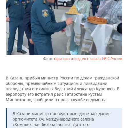
НЕФТЕХИМИЯ
РОЗНИЧНАЯ ТОРГОВЛЯ
НОВОСТИ ТЕХНОЛОГИЙ
МЕРОПРИЯТИЯ
НЕФТЬ
ТРАНСПОРТ
IT
НОВОСТИ МЕРОПРИЯТИЙ
СПОРТ
ОПК
УСЛУГИ
МЕДИА
ВЫЕЗДНАЯ РЕДАКЦИЯ
НОВОСТИ СПОРТА
ОБЩЕСТВО
ЭНЕРГЕТИКА
ТЕЛЕКОММУНИКАЦИИ
БИЗНЕС-БРАНЧИ
ФУТБОЛ
НОВОСТИ ОБЩЕСТВА
ФОТОГАЛЕРЕЯ
Фото:
скриншот из видео с канала МЧС России
ONLINE-КОНФЕРЕНЦИИ
ХОККЕЙ
ВЛАСТЬ
СЮЖЕТЫ
ОТКРЫТАЯ ЛЕКЦИЯ
БАСКЕТБОЛ
ИНФРАСТРУКТУРА
СПРАВОЧНИК
В Казань прибыл министр России по делам гражданской
обороны, чрезвычайным ситуациям и ликвидации
последствий стихийных бедствий Александр Куренков. В
ВОЛЕЙБОЛ
ИСТОРИЯ
СПИСОК ПЕРСОН
ПОЛНАЯ ВЕРСИЯ
аэропорту его встретил раис Татарстана Рустам
Минниханов, сообщили в пресс-службе ведомства.
КИБЕРСПОРТ
КУЛЬТУРА
СПИСОК КОМПАНИЙ
В Казани министр проведет выездное заседание
ФИГУРНОЕ КАТАНИЕ
МЕДИЦИНА
оргкомитета XVI международного салона
«Комплексная безопасность». До этого