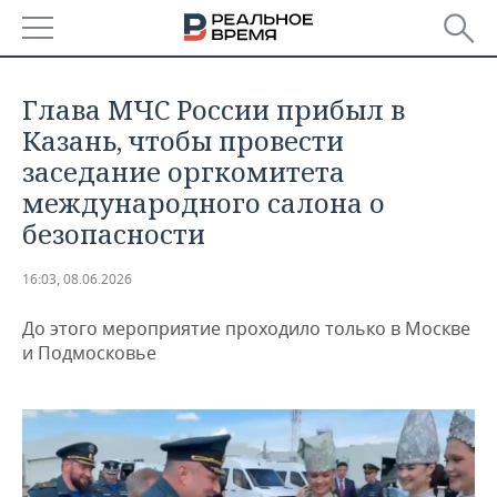
РЕГИОНЫ
Глава МЧС России прибыл в
БАШКОРТОСТАН
НОВОСТИ
Казань, чтобы провести
заседание оргкомитета
ТАТАРСТАН
АНАЛИТИКА
международного салона о
безопасности
УДМУРТИЯ
НОВОСТИ АНАЛИТИКИ
ЭКОНОМИКА
16:03, 08.06.2026
ДЕКЛАРАЦИИ О ДОХОДАХ
НОВОСТИ ЭКОНОМИКИ
ПРОМЫШЛЕННОСТЬ
До этого мероприятие проходило только в Москве
КОРОЛИ ГОСЗАКАЗА ПФО
ФИНАНСЫ
НОВОСТИ
НЕДВИЖИМОСТЬ
ПРОМЫШЛЕННОСТИ
и Подмосковье
ВУЗЫ ТАТАРСТАНА
БАНКИ
НОВОСТИ НЕДВИЖИМОСТИ
АВТО
АГРОПРОМ
КОМУ ПРИНАДЛЕЖАТ
БЮДЖЕТ
НОВОСТИ АВТО
БИЗНЕС
ТОРГОВЫЕ ЦЕНТРЫ
МАШИНОСТРОЕНИЕ
ТАТАРСТАНА
ИНВЕСТИЦИИ
НОВОСТИ БИЗНЕСА
ТЕХНОЛОГИИ