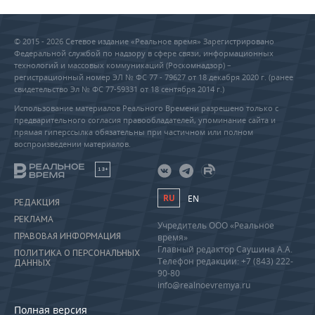
© 2015 - 2026 Сетевое издание «Реальное время» Зарегистрировано
Федеральной службой по надзору в сфере связи, информационных
технологий и массовых коммуникаций (Роскомнадзор) –
регистрационный номер ЭЛ № ФС 77 - 79627 от 18 декабря 2020 г. (ранее
свидетельство Эл № ФС 77-59331 от 18 сентября 2014 г.)
Использование материалов Реального Времени разрешено только с
предварительного согласия правообладателей, упоминание сайта и
прямая гиперссылка обязательны при частичном или полном
воспроизведении материалов.
18+
RU
EN
РЕДАКЦИЯ
РЕКЛАМА
Учредитель ООО «Реальное
ПРАВОВАЯ ИНФОРМАЦИЯ
время»
Главный редактор Саушина А.А.
ПОЛИТИКА О ПЕРСОНАЛЬНЫХ
Телефон редакции: +7 (843) 222-
ДАННЫХ
90-80
info@realnoevremya.ru
Полная версия