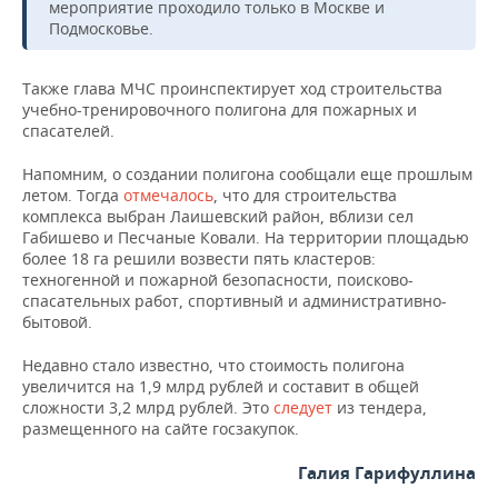
ВОДНЫЕ ВИДЫ СПОРТА
ОБРАЗОВАНИЕ
мероприятие проходило только в Москве и
Подмосковье.
ХОККЕЙ С МЯЧОМ
ПРОИСШЕСТВИЯ
Также глава МЧС проинспектирует ход строительства
учебно-тренировочного полигона для пожарных и
спасателей.
Напомним, о создании полигона сообщали еще прошлым
летом. Тогда
отмечалось
, что для строительства
комплекса выбран Лаишевский район, вблизи сел
Габишево и Песчаные Ковали. На территории площадью
более 18 га решили возвести пять кластеров:
техногенной и пожарной безопасности, поисково-
спасательных работ, спортивный и административно-
бытовой.
Недавно стало известно, что стоимость полигона
увеличится на 1,9 млрд рублей и составит в общей
сложности 3,2 млрд рублей. Это
следует
из тендера,
размещенного на сайте госзакупок.
Галия Гарифуллина