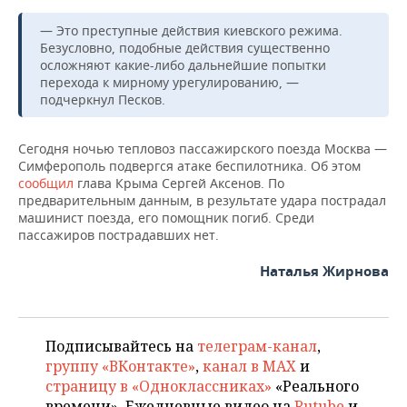
НЕФТЕХИМИЯ
— Это преступные действия киевского режима.
РОЗНИЧНАЯ ТОРГОВЛЯ
НОВОСТИ ТЕХНОЛОГИЙ
МЕРОПРИЯТИЯ
НЕФТЬ
Безусловно, подобные действия существенно
осложняют какие-либо дальнейшие попытки
ТРАНСПОРТ
IT
НОВОСТИ МЕРОПРИЯТИЙ
СПОРТ
перехода к мирному урегулированию, —
ОПК
подчеркнул Песков.
УСЛУГИ
МЕДИА
ВЫЕЗДНАЯ РЕДАКЦИЯ
НОВОСТИ СПОРТА
ОБЩЕСТВО
ЭНЕРГЕТИКА
Сегодня ночью тепловоз пассажирского поезда Москва —
ТЕЛЕКОММУНИКАЦИИ
БИЗНЕС-БРАНЧИ
ФУТБОЛ
НОВОСТИ ОБЩЕСТВА
ФОТОГАЛЕРЕЯ
Симферополь подвергся атаке беспилотника. Об этом
сообщил
глава Крыма Сергей Аксенов. По
предварительным данным, в результате удара пострадал
ONLINE-КОНФЕРЕНЦИИ
ХОККЕЙ
ВЛАСТЬ
СЮЖЕТЫ
машинист поезда, его помощник погиб. Среди
пассажиров пострадавших нет.
ОТКРЫТАЯ ЛЕКЦИЯ
БАСКЕТБОЛ
ИНФРАСТРУКТУРА
СПРАВОЧНИК
Наталья Жирнова
ВОЛЕЙБОЛ
ИСТОРИЯ
СПИСОК ПЕРСОН
ПОЛНАЯ ВЕРСИЯ
КИБЕРСПОРТ
КУЛЬТУРА
СПИСОК КОМПАНИЙ
Подписывайтесь на
телеграм-канал
,
группу «ВКонтакте»
,
канал в MAX
и
ФИГУРНОЕ КАТАНИЕ
МЕДИЦИНА
страницу в «Одноклассниках»
«Реального
времени». Ежедневные видео на
Rutube
и