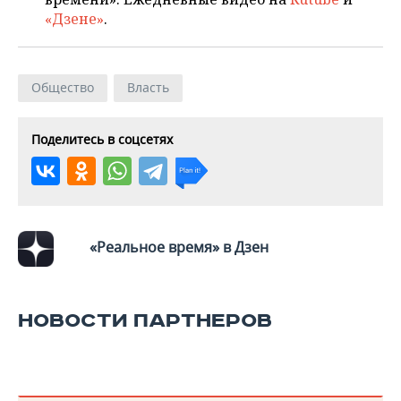
ВОДНЫЕ ВИДЫ СПОРТА
ОБРАЗОВАНИЕ
«Дзене»
.
ХОККЕЙ С МЯЧОМ
ПРОИСШЕСТВИЯ
Общество
Власть
Поделитесь в соцсетях
«Реальное время» в Дзен
НОВОСТИ ПАРТНЕРОВ