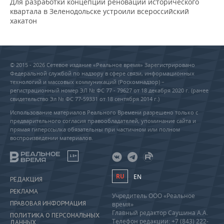
Для разработки концепции реновации исторического
квартала в Зеленодольске устроили всероссийский
хакатон
© 2015 - 2026 Сетевое издание «Реальное время» Зарегистрировано
Федеральной службой по надзору в сфере связи, информационных
технологий и массовых коммуникаций (Роскомнадзор) –
регистрационный номер ЭЛ № ФС 77 - 79627 от 18 декабря 2020 г. (ранее
свидетельство Эл № ФС 77-59331 от 18 сентября 2014 г.)
Использование материалов Реального Времени разрешено только с
предварительного согласия правообладателей, упоминание сайта и
прямая гиперссылка обязательны при частичном или полном
воспроизведении материалов.
18+
RU
EN
РЕДАКЦИЯ
РЕКЛАМА
Учредитель ООО «Реальное
ПРАВОВАЯ ИНФОРМАЦИЯ
время»
Главный редактор Саушина А.А.
ПОЛИТИКА О ПЕРСОНАЛЬНЫХ
Телефон редакции: +7 (843) 222-
ДАННЫХ