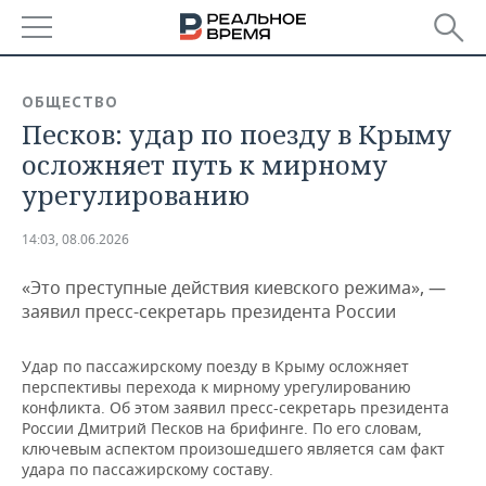
РЕГИОНЫ
ОБЩЕСТВО
Песков: удар по поезду в Крыму
БАШКОРТОСТАН
НОВОСТИ
осложняет путь к мирному
ТАТАРСТАН
АНАЛИТИКА
урегулированию
УДМУРТИЯ
НОВОСТИ АНАЛИТИКИ
ЭКОНОМИКА
14:03, 08.06.2026
ДЕКЛАРАЦИИ О ДОХОДАХ
НОВОСТИ ЭКОНОМИКИ
ПРОМЫШЛЕННОСТЬ
«Это преступные действия киевского режима», —
заявил пресс-секретарь президента России
КОРОЛИ ГОСЗАКАЗА ПФО
ФИНАНСЫ
НОВОСТИ
НЕДВИЖИМОСТЬ
ПРОМЫШЛЕННОСТИ
Удар по пассажирскому поезду в Крыму осложняет
ВУЗЫ ТАТАРСТАНА
БАНКИ
НОВОСТИ НЕДВИЖИМОСТИ
АВТО
перспективы перехода к мирному урегулированию
АГРОПРОМ
конфликта. Об этом заявил пресс-секретарь президента
КОМУ ПРИНАДЛЕЖАТ
БЮДЖЕТ
НОВОСТИ АВТО
БИЗНЕС
России Дмитрий Песков на брифинге. По его словам,
ТОРГОВЫЕ ЦЕНТРЫ
МАШИНОСТРОЕНИЕ
ключевым аспектом произошедшего является сам факт
ТАТАРСТАНА
удара по пассажирскому составу.
ИНВЕСТИЦИИ
НОВОСТИ БИЗНЕСА
ТЕХНОЛОГИИ