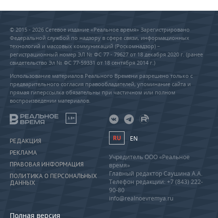
© 2015 - 2026 Сетевое издание «Реальное время» Зарегистрировано
Федеральной службой по надзору в сфере связи, информационных
технологий и массовых коммуникаций (Роскомнадзор) –
регистрационный номер ЭЛ № ФС 77 - 79627 от 18 декабря 2020 г. (ранее
свидетельство Эл № ФС 77-59331 от 18 сентября 2014 г.)
Использование материалов Реального Времени разрешено только с
предварительного согласия правообладателей, упоминание сайта и
прямая гиперссылка обязательны при частичном или полном
воспроизведении материалов.
18+
RU
EN
РЕДАКЦИЯ
РЕКЛАМА
Учредитель ООО «Реальное
ПРАВОВАЯ ИНФОРМАЦИЯ
время»
Главный редактор Саушина А.А.
ПОЛИТИКА О ПЕРСОНАЛЬНЫХ
Телефон редакции: +7 (843) 222-
ДАННЫХ
90-80
info@realnoevremya.ru
Полная версия