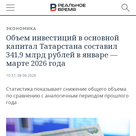
РЕГИОНЫ
ЭКОНОМИКА
Объем инвестиций в основной
БАШКОРТОСТАН
НОВОСТИ
капитал Татарстана составил
ТАТАРСТАН
АНАЛИТИКА
341,9 млрд рублей в январе —
марте 2026 года
УДМУРТИЯ
НОВОСТИ АНАЛИТИКИ
ЭКОНОМИКА
10:37, 08.06.2026
ДЕКЛАРАЦИИ О ДОХОДАХ
НОВОСТИ ЭКОНОМИКИ
ПРОМЫШЛЕННОСТЬ
Статистика показывает снижение общего объема
КОРОЛИ ГОСЗАКАЗА ПФО
ФИНАНСЫ
НОВОСТИ
НЕДВИЖИМОСТЬ
по сравнению с аналогичным периодом прошлого
ПРОМЫШЛЕННОСТИ
года
ВУЗЫ ТАТАРСТАНА
БАНКИ
НОВОСТИ НЕДВИЖИМОСТИ
АВТО
АГРОПРОМ
КОМУ ПРИНАДЛЕЖАТ
БЮДЖЕТ
НОВОСТИ АВТО
БИЗНЕС
ТОРГОВЫЕ ЦЕНТРЫ
МАШИНОСТРОЕНИЕ
ТАТАРСТАНА
ИНВЕСТИЦИИ
НОВОСТИ БИЗНЕСА
ТЕХНОЛОГИИ