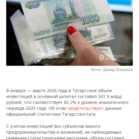
НЕФТЕХИМИЯ
РОЗНИЧНАЯ ТОРГОВЛЯ
НОВОСТИ ТЕХНОЛОГИЙ
МЕРОПРИЯТИЯ
НЕФТЬ
ТРАНСПОРТ
IT
НОВОСТИ МЕРОПРИЯТИЙ
СПОРТ
ОПК
УСЛУГИ
МЕДИА
ВЫЕЗДНАЯ РЕДАКЦИЯ
НОВОСТИ СПОРТА
ОБЩЕСТВО
ЭНЕРГЕТИКА
ТЕЛЕКОММУНИКАЦИИ
БИЗНЕС-БРАНЧИ
ФУТБОЛ
НОВОСТИ ОБЩЕСТВА
ФОТОГАЛЕРЕЯ
ONLINE-КОНФЕРЕНЦИИ
ХОККЕЙ
ВЛАСТЬ
СЮЖЕТЫ
Фото: Динар Фатыхов
ОТКРЫТАЯ ЛЕКЦИЯ
БАСКЕТБОЛ
ИНФРАСТРУКТУРА
СПРАВОЧНИК
В январе — марте 2026 года в Татарстане объем
инвестиций в основной капитал составил 341,9 млрд
ВОЛЕЙБОЛ
ИСТОРИЯ
СПИСОК ПЕРСОН
ПОЛНАЯ ВЕРСИЯ
рублей, что соответствует 82,2% к уровню аналогичного
периода 2025 года. Об этом
свидетельствуют
данные
КИБЕРСПОРТ
КУЛЬТУРА
СПИСОК КОМПАНИЙ
официальной статистики Татарстанстата.
ФИГУРНОЕ КАТАНИЕ
МЕДИЦИНА
С учетом инвестиций без субъектов малого
предпринимательства и вложений, не наблюдаемых
прямыми статистическими методами, объем составил