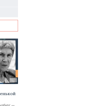
ленькой
нзбург —