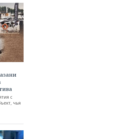
Казани
а
тива
ятия с
бъект, чья