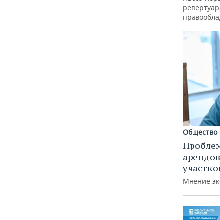
репертуар
правообла
Общество
Пробле
арендов
участко
Мнение эк