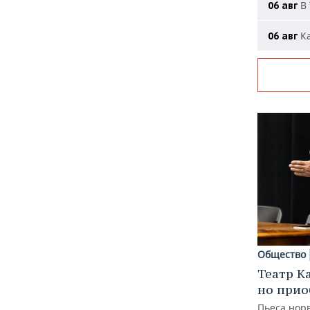
В 
06 авг
Ка
06 авг
Общество
Театр К
но прио
Пьеса норв