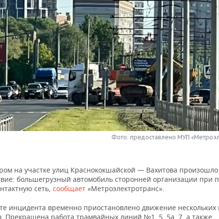
Фото: предоставлено МУП «Метроэ
тром на участке улиц Краснококшайской — Вахитова произошло
вие: большегрузный автомобиль сторонней организации при 
онтактную сеть,
сообщает
«Метроэлектротранс».
ате инцидента временно приостановлено движение нескольких 
. Прекращена работа трамвайных линий №1, 5, 5а, 7, а также