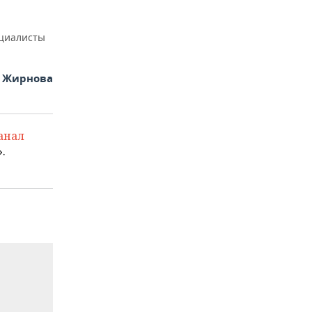
ециалисты
я Жирнова
анал
.