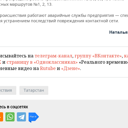
сных маршрутов №1, 2, 13.
происшествия работают аварийные службы предприятия — сп
я устранением последствий повреждения контактной сети.
Наталь
исывайтесь на
телеграм-канал
,
группу «ВКонтакте»
,
к
X
и
страницу в «Одноклассниках»
«Реального времени»
невные видео на
Rutube
и
«Дзене»
.
ствия
Татарстан
сь в соцсетях