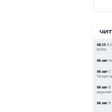
ЧИ
В Е
08:23
БПЛА
На
06 авг
С 
06 авг
Татарст
В 
06 авг
укрытия
В 
06 авг