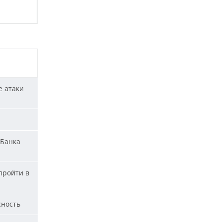
е атаки
«Банка
пройти в
сность