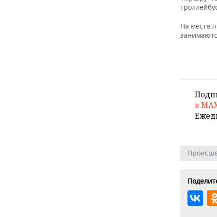
ВОДНЫЕ ВИДЫ СПОРТА
ОБРАЗОВАНИЕ
троллейбу
ХОККЕЙ С МЯЧОМ
ПРОИСШЕСТВИЯ
На месте 
занимаютс
Подп
в MA
Ежед
Происше
Поделите