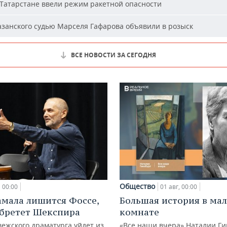
Татарстане ввели режим ракетной опасности
занского судью Марселя Гафарова объявили в розыск
ВСЕ НОВОСТИ ЗА СЕГОДНЯ
Общество
00:00
01 авг, 00:00
амала лишится Фоссе,
Большая история в ма
бретет Шекспира
комнате
ежского драматурга уйдет из
«Все наши вчера» Наталии Ги