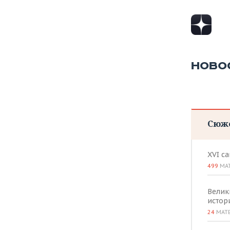
НОВО
Сюж
XVI с
499
МА
Велик
истор
24
МАТ