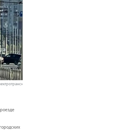
лектротранс»
проезде
городских