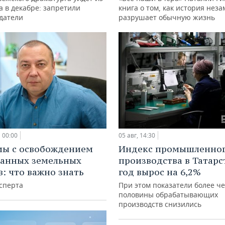
а в декабре: запретили
книга о том, как история нез
датели
разрушает обычную жизнь
00:00
05 авг, 14:30
мы с освобождением
Индекс промышленно
анных земельных
производства в Татарс
в: что важно знать
год вырос на 6,2%
сперта
При этом показатели более ч
половины обрабатывающих
производств снизились