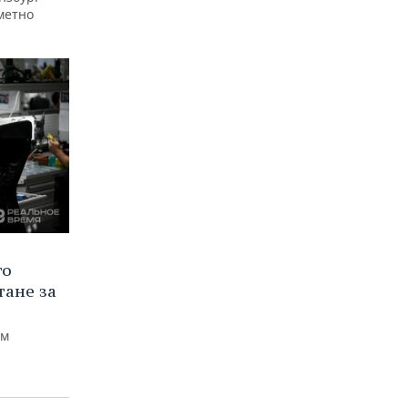
аметно
го
тане за
ем