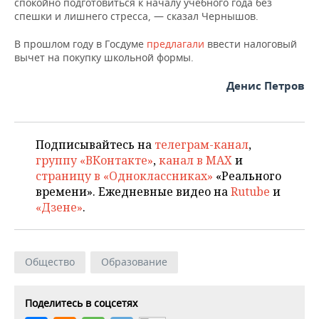
ВОДНЫЕ ВИДЫ СПОРТА
ОБРАЗОВАНИЕ
спокойно подготовиться к началу учебного года без
спешки и лишнего стресса, — сказал Чернышов.
ХОККЕЙ С МЯЧОМ
ПРОИСШЕСТВИЯ
В прошлом году в Госдуме
предлагали
ввести налоговый
вычет на покупку школьной формы.
Денис Петров
Подписывайтесь на
телеграм-канал
,
группу «ВКонтакте»
,
канал в MAX
и
страницу в «Одноклассниках»
«Реального
времени». Ежедневные видео на
Rutube
и
«Дзене»
.
Общество
Образование
Поделитесь в соцсетях