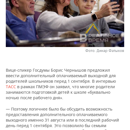
НЕФТЕХИМИЯ
РОЗНИЧНАЯ ТОРГОВЛЯ
НОВОСТИ ТЕХНОЛОГИЙ
МЕРОПРИЯТИЯ
НЕФТЬ
ТРАНСПОРТ
IT
НОВОСТИ МЕРОПРИЯТИЙ
СПОРТ
ОПК
УСЛУГИ
МЕДИА
ВЫЕЗДНАЯ РЕДАКЦИЯ
НОВОСТИ СПОРТА
ОБЩЕСТВО
ЭНЕРГЕТИКА
ТЕЛЕКОММУНИКАЦИИ
БИЗНЕС-БРАНЧИ
ФУТБОЛ
НОВОСТИ ОБЩЕСТВА
ФОТОГАЛЕРЕЯ
Фото: Динар Фатыхов
ONLINE-КОНФЕРЕНЦИИ
ХОККЕЙ
ВЛАСТЬ
СЮЖЕТЫ
Вице-спикер Госдумы Борис Чернышов предложил
ввести дополнительный оплачиваемый выходной для
ОТКРЫТАЯ ЛЕКЦИЯ
БАСКЕТБОЛ
ИНФРАСТРУКТУРА
СПРАВОЧНИК
родителей школьников перед 1 сентября. В интервью
ТАСС
в рамках ПМЭФ он заявил, что многие родители
ВОЛЕЙБОЛ
ИСТОРИЯ
СПИСОК ПЕРСОН
ПОЛНАЯ ВЕРСИЯ
занимаются подготовкой детей к школе «буквально
ночью после рабочего дня».
КИБЕРСПОРТ
КУЛЬТУРА
СПИСОК КОМПАНИЙ
— Поэтому логичнее было бы обсудить возможность
предоставления дополнительного оплачиваемого
ФИГУРНОЕ КАТАНИЕ
МЕДИЦИНА
выходного именно 31 августа или в последний рабочий
день перед 1 сентября. Это позволило бы семьям