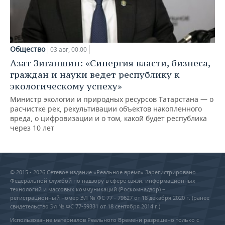
Общество
03 авг, 00:00
Азат Зиганшин: «Синергия власти, бизнеса,
граждан и науки ведет республику к
экологическому успеху»
Министр экологии и природных ресурсов Татарстана — о
расчистке рек, рекультивации объектов накопленного
вреда, о цифровизации и о том, какой будет республика
через 10 лет
© 2015 - 2026 Сетевое издание «Реальное время» Зарегистрировано
Федеральной службой по надзору в сфере связи, информационных
технологий и массовых коммуникаций (Роскомнадзор) –
регистрационный номер ЭЛ № ФС 77 - 79627 от 18 декабря 2020 г. (ранее
свидетельство Эл № ФС 77-59331 от 18 сентября 2014 г.)
Использование материалов Реального Времени разрешено только с