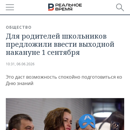
РЕГИОНЫ
ОБЩЕСТВО
Для родителей школьников
БАШКОРТОСТАН
НОВОСТИ
предложили ввести выходной
ТАТАРСТАН
АНАЛИТИКА
накануне 1 сентября
УДМУРТИЯ
НОВОСТИ АНАЛИТИКИ
ЭКОНОМИКА
10:31, 06.06.2026
ДЕКЛАРАЦИИ О ДОХОДАХ
НОВОСТИ ЭКОНОМИКИ
ПРОМЫШЛЕННОСТЬ
Это даст возможность спокойно подготовиться ко
Дню знаний
КОРОЛИ ГОСЗАКАЗА ПФО
ФИНАНСЫ
НОВОСТИ
НЕДВИЖИМОСТЬ
ПРОМЫШЛЕННОСТИ
ВУЗЫ ТАТАРСТАНА
БАНКИ
НОВОСТИ НЕДВИЖИМОСТИ
АВТО
АГРОПРОМ
КОМУ ПРИНАДЛЕЖАТ
БЮДЖЕТ
НОВОСТИ АВТО
БИЗНЕС
ТОРГОВЫЕ ЦЕНТРЫ
МАШИНОСТРОЕНИЕ
ТАТАРСТАНА
ИНВЕСТИЦИИ
НОВОСТИ БИЗНЕСА
ТЕХНОЛОГИИ