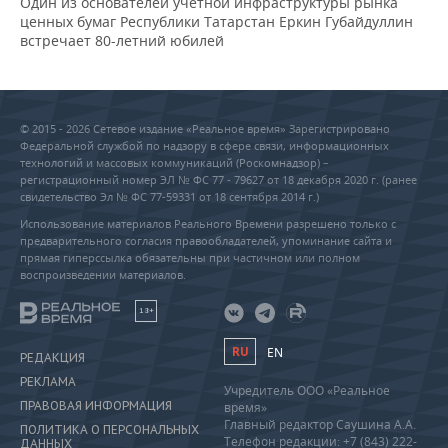
Один из основателей учетной инфраструктуры рынка
ценных бумаг Республики Татарстан Еркин Губайдуллин
встречает 80-летний юбилей
© 2015 - 2026 Сетевое издание «Реальное время» Зарегистрировано
Федеральной службой по надзору в сфере связи, информационных
технологий и массовых коммуникаций (Роскомнадзор) –
регистрационный номер ЭЛ № ФС 77 - 79627 от 18 декабря 2020 г. (ранее
свидетельство Эл № ФС 77-59331 от 18 сентября 2014 г.)
Использование материалов Реального Времени разрешено только с
предварительного согласия правообладателей, упоминание сайта и
прямая гиперссылка обязательны при частичном или полном
воспроизведении материалов.
18+
RU
EN
РЕДАКЦИЯ
РЕКЛАМА
Учредитель ООО «Реальное
ПРАВОВАЯ ИНФОРМАЦИЯ
время»
Главный редактор Саушина А.А.
ПОЛИТИКА О ПЕРСОНАЛЬНЫХ
Телефон редакции: +7 (843) 222-
ДАННЫХ