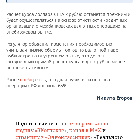
ВОДНЫЕ ВИДЫ СПОРТА
ОБРАЗОВАНИЕ
Расчет курса доллара США к рублю останется прежним и
ХОККЕЙ С МЯЧОМ
ПРОИСШЕСТВИЯ
будет осуществляться на основе отчетности кредитных
организаций о межбанковских валютных операциях на
внебиржевом рынке.
Регулятор объяснил изменения необходимостью,
учитывая низкие объемы торгов по валютной паре
рубль/евро на внутреннем рынке, что делает
ежедневный прямой расчет курса евро к рублю менее
репрезентативным.
Ранее
сообщалось
, что доля рубля в экспортных
операциях РФ достигла 65%.
Никита Егоров
Подписывайтесь на
телеграм-канал
,
группу «ВКонтакте»
,
канал в MAX
и
страницу в «Одноклассниках»
«Реального