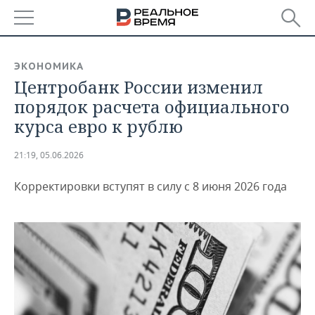
РЕГИОНЫ
ЭКОНОМИКА
Центробанк России изменил
БАШКОРТОСТАН
НОВОСТИ
порядок расчета официального
ТАТАРСТАН
АНАЛИТИКА
курса евро к рублю
УДМУРТИЯ
НОВОСТИ АНАЛИТИКИ
ЭКОНОМИКА
21:19, 05.06.2026
ДЕКЛАРАЦИИ О ДОХОДАХ
НОВОСТИ ЭКОНОМИКИ
ПРОМЫШЛЕННОСТЬ
Корректировки вступят в силу с 8 июня 2026 года
КОРОЛИ ГОСЗАКАЗА ПФО
ФИНАНСЫ
НОВОСТИ
НЕДВИЖИМОСТЬ
ПРОМЫШЛЕННОСТИ
ВУЗЫ ТАТАРСТАНА
БАНКИ
НОВОСТИ НЕДВИЖИМОСТИ
АВТО
АГРОПРОМ
КОМУ ПРИНАДЛЕЖАТ
БЮДЖЕТ
НОВОСТИ АВТО
БИЗНЕС
ТОРГОВЫЕ ЦЕНТРЫ
МАШИНОСТРОЕНИЕ
ТАТАРСТАНА
ИНВЕСТИЦИИ
НОВОСТИ БИЗНЕСА
ТЕХНОЛОГИИ