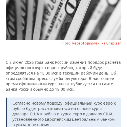
НЕФТЕХИМИЯ
РОЗНИЧНАЯ ТОРГОВЛЯ
НОВОСТИ ТЕХНОЛОГИЙ
МЕРОПРИЯТИЯ
НЕФТЬ
ТРАНСПОРТ
IT
НОВОСТИ МЕРОПРИЯТИЙ
СПОРТ
ОПК
УСЛУГИ
МЕДИА
ВЫЕЗДНАЯ РЕДАКЦИЯ
НОВОСТИ СПОРТА
ОБЩЕСТВО
ЭНЕРГЕТИКА
Фото:
Pepi Stojanovski на Unsplash
ТЕЛЕКОММУНИКАЦИИ
БИЗНЕС-БРАНЧИ
ФУТБОЛ
НОВОСТИ ОБЩЕСТВА
ФОТОГАЛЕРЕЯ
С 8 июня 2026 года Банк России изменит порядок расчета
ONLINE-КОНФЕРЕНЦИИ
ХОККЕЙ
ВЛАСТЬ
СЮЖЕТЫ
официального курса евро к рублю, который будет
определяться на 15:30 мск в текущий рабочий день. Об
ОТКРЫТАЯ ЛЕКЦИЯ
БАСКЕТБОЛ
ИНФРАСТРУКТУРА
СПРАВОЧНИК
этом сообщила пресс-служба регулятора. В настоящее
время официальный курс валют публикуется на сайте
ВОЛЕЙБОЛ
ИСТОРИЯ
СПИСОК ПЕРСОН
ПОЛНАЯ ВЕРСИЯ
Банка России обычно до 18:00 мск.
КИБЕРСПОРТ
КУЛЬТУРА
СПИСОК КОМПАНИЙ
Согласно новому подходу, официальный курс евро к
рублю будет рассчитываться на основе курса
доллара США к рублю и курса евро к доллару США,
ФИГУРНОЕ КАТАНИЕ
МЕДИЦИНА
установленного Европейским центральным банком
в указанное время.