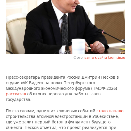
НЕФТЕХИМИЯ
РОЗНИЧНАЯ ТОРГОВЛЯ
НОВОСТИ ТЕХНОЛОГИЙ
МЕРОПРИЯТИЯ
НЕФТЬ
ТРАНСПОРТ
IT
НОВОСТИ МЕРОПРИЯТИЙ
СПОРТ
ОПК
УСЛУГИ
МЕДИА
ВЫЕЗДНАЯ РЕДАКЦИЯ
НОВОСТИ СПОРТА
ОБЩЕСТВО
ЭНЕРГЕТИКА
ТЕЛЕКОММУНИКАЦИИ
БИЗНЕС-БРАНЧИ
ФУТБОЛ
НОВОСТИ ОБЩЕСТВА
ФОТОГАЛЕРЕЯ
Фото:
взято с сайта kremlin.ru
ONLINE-КОНФЕРЕНЦИИ
ХОККЕЙ
ВЛАСТЬ
СЮЖЕТЫ
Пресс-секретарь президента России Дмитрий Песков в
ОТКРЫТАЯ ЛЕКЦИЯ
БАСКЕТБОЛ
ИНФРАСТРУКТУРА
СПРАВОЧНИК
студии «VK Видео» на полях Петербургского
международного экономического форума (ПМЭФ-2026)
ВОЛЕЙБОЛ
ИСТОРИЯ
СПИСОК ПЕРСОН
ПОЛНАЯ ВЕРСИЯ
рассказал
об итогах первого дня работы главы
государства.
КИБЕРСПОРТ
КУЛЬТУРА
СПИСОК КОМПАНИЙ
По его словам, одним из ключевых событий
стало начало
строительства атомной электростанции в Узбекистане,
ФИГУРНОЕ КАТАНИЕ
МЕДИЦИНА
где уже залит первый бетон в фундамент будущего
объекта. Песков отметил, что проект реализуется при