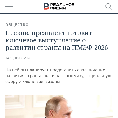
РЕГИОНЫ
ОБЩЕСТВО
Песков: президент готовит
БАШКОРТОСТАН
НОВОСТИ
ключевое выступление о
ТАТАРСТАН
АНАЛИТИКА
развитии страны на ПМЭФ-2026
УДМУРТИЯ
НОВОСТИ АНАЛИТИКИ
ЭКОНОМИКА
14:16, 05.06.2026
ДЕКЛАРАЦИИ О ДОХОДАХ
НОВОСТИ ЭКОНОМИКИ
ПРОМЫШЛЕННОСТЬ
На ней он планирует представить свое видение
развития страны, включая экономику, социальную
КОРОЛИ ГОСЗАКАЗА ПФО
ФИНАНСЫ
НОВОСТИ
НЕДВИЖИМОСТЬ
сферу и ключевые вызовы
ПРОМЫШЛЕННОСТИ
ВУЗЫ ТАТАРСТАНА
БАНКИ
НОВОСТИ НЕДВИЖИМОСТИ
АВТО
АГРОПРОМ
КОМУ ПРИНАДЛЕЖАТ
БЮДЖЕТ
НОВОСТИ АВТО
БИЗНЕС
ТОРГОВЫЕ ЦЕНТРЫ
МАШИНОСТРОЕНИЕ
ТАТАРСТАНА
ИНВЕСТИЦИИ
НОВОСТИ БИЗНЕСА
ТЕХНОЛОГИИ