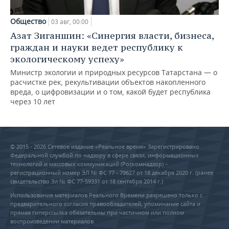
Общество
03 авг, 00:00
Азат Зиганшин: «Синергия власти, бизнеса,
граждан и науки ведет республику к
экологическому успеху»
Министр экологии и природных ресурсов Татарстана — о
расчистке рек, рекультивации объектов накопленного
вреда, о цифровизации и о том, какой будет республика
через 10 лет
© 2015 - 2026 Сетевое издание «Реальное время» Зарегистрировано
Федеральной службой по надзору в сфере связи, информационных
технологий и массовых коммуникаций (Роскомнадзор) –
регистрационный номер ЭЛ № ФС 77 - 79627 от 18 декабря 2020 г. (ранее
свидетельство Эл № ФС 77-59331 от 18 сентября 2014 г.)
Использование материалов Реального Времени разрешено только с
предварительного согласия правообладателей, упоминание сайта и
прямая гиперссылка обязательны при частичном или полном
воспроизведении материалов.