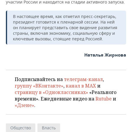
ВОДНЫЕ ВИДЫ СПОРТА
ОБРАЗОВАНИЕ
участии России и находится на стадии активного запуска.
ХОККЕЙ С МЯЧОМ
ПРОИСШЕСТВИЯ
В настоящее время, как отметил пресс-секретарь,
президент готовится к пленарной сессии. На ней
он планирует представить свое видение развития
страны, включая экономику, социальную сферу и
ключевые вызовы, стоящие перед Россией.
Наталья Жирнова
Подписывайтесь на
телеграм-канал
,
группу «ВКонтакте»
,
канал в MAX
и
страницу в «Одноклассниках»
«Реального
времени». Ежедневные видео на
Rutube
и
«Дзене»
.
Общество
Власть