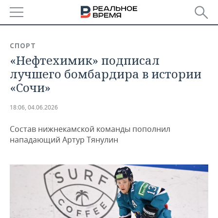
РЕГИОНЫ
СПОРТ
«Нефтехимик» подписал
БАШКОРТОСТАН
НОВОСТИ
лучшего бомбардира в истории
ТАТАРСТАН
АНАЛИТИКА
«Сочи»
УДМУРТИЯ
НОВОСТИ АНАЛИТИКИ
ЭКОНОМИКА
18:06, 04.06.2026
ДЕКЛАРАЦИИ О ДОХОДАХ
НОВОСТИ ЭКОНОМИКИ
ПРОМЫШЛЕННОСТЬ
Состав нижнекамской команды пополнил
нападающий Артур Тянулин
КОРОЛИ ГОСЗАКАЗА ПФО
ФИНАНСЫ
НОВОСТИ
НЕДВИЖИМОСТЬ
ПРОМЫШЛЕННОСТИ
ВУЗЫ ТАТАРСТАНА
БАНКИ
НОВОСТИ НЕДВИЖИМОСТИ
АВТО
АГРОПРОМ
КОМУ ПРИНАДЛЕЖАТ
БЮДЖЕТ
НОВОСТИ АВТО
БИЗНЕС
ТОРГОВЫЕ ЦЕНТРЫ
МАШИНОСТРОЕНИЕ
ТАТАРСТАНА
ИНВЕСТИЦИИ
НОВОСТИ БИЗНЕСА
ТЕХНОЛОГИИ