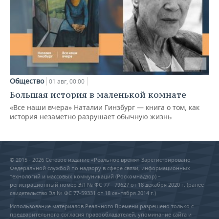
Общество
01 авг, 00:00
Большая история в маленькой комнате
«Все наши вчера» Наталии Гинзбург — книга о том, как
история незаметно разрушает обычную жизнь
© 2015 - 2026 Сетевое издание «Реальное время» Зарегистрировано
Федеральной службой по надзору в сфере связи, информационных
технологий и массовых коммуникаций (Роскомнадзор) –
регистрационный номер ЭЛ № ФС 77 - 79627 от 18 декабря 2020 г. (ранее
свидетельство Эл № ФС 77-59331 от 18 сентября 2014 г.)
Использование материалов Реального Времени разрешено только с
предварительного согласия правообладателей, упоминание сайта и