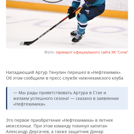
НЕФТЕХИМИЯ
РОЗНИЧНАЯ ТОРГОВЛЯ
НОВОСТИ ТЕХНОЛОГИЙ
МЕРОПРИЯТИЯ
НЕФТЬ
ТРАНСПОРТ
IT
НОВОСТИ МЕРОПРИЯТИЙ
СПОРТ
ОПК
УСЛУГИ
МЕДИА
ВЫЕЗДНАЯ РЕДАКЦИЯ
НОВОСТИ СПОРТА
ОБЩЕСТВО
ЭНЕРГЕТИКА
ТЕЛЕКОММУНИКАЦИИ
БИЗНЕС-БРАНЧИ
ФУТБОЛ
НОВОСТИ ОБЩЕСТВА
ФОТОГАЛЕРЕЯ
Фото:
скриншот официального сайта ХК "Сочи"
ONLINE-КОНФЕРЕНЦИИ
ХОККЕЙ
ВЛАСТЬ
СЮЖЕТЫ
Нападающий Артур Тянулин перешел в «Нефтехимик».
Об этом сообщили в пресс-службе нижнекамского клуба.
ОТКРЫТАЯ ЛЕКЦИЯ
БАСКЕТБОЛ
ИНФРАСТРУКТУРА
СПРАВОЧНИК
— Мы рады приветствовать Артура в Стае и
ВОЛЕЙБОЛ
ИСТОРИЯ
СПИСОК ПЕРСОН
ПОЛНАЯ ВЕРСИЯ
желаем успешного сезона! — сказано в заявлении
«Нефтехимика».
КИБЕРСПОРТ
КУЛЬТУРА
СПИСОК КОМПАНИЙ
Это первое приобретение «Нефтехимика» в летнее
ФИГУРНОЕ КАТАНИЕ
МЕДИЦИНА
межсезонье. При этом команду покинул капитан
Александр Дергачев, а также защитник Динар