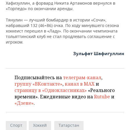
ВОДНЫЕ ВИДЫ СПОРТА
ОБРАЗОВАНИЕ
Хафизуллин, а форвард Никита Артамонов вернулся в
«Торпедо» по окончании аренды.
ХОККЕЙ С МЯЧОМ
ПРОИСШЕСТВИЯ
Тянулин — лучший бомбардир в истории «Сочи»,
набравший 132 (46+86) очка. По ходу минувшего сезона
хоккеист перешел в «Ладу». По окончании чемпионата
тольяттинский клуб не стал продлевать соглашение с
игроком.
Зульфат Шафигуллин
Подписывайтесь на
телеграм-канал
,
группу «ВКонтакте»
,
канал в MAX
и
страницу в «Одноклассниках»
«Реального
времени». Ежедневные видео на
Rutube
и
«Дзене»
.
Спорт
Хоккей
Татарстан