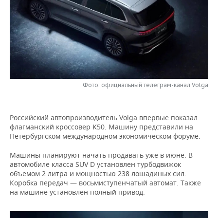
НЕФТЕХИМИЯ
РОЗНИЧНАЯ ТОРГОВЛЯ
НОВОСТИ ТЕХНОЛОГИЙ
МЕРОПРИЯТИЯ
НЕФТЬ
ТРАНСПОРТ
IT
НОВОСТИ МЕРОПРИЯТИЙ
СПОРТ
ОПК
УСЛУГИ
МЕДИА
ВЫЕЗДНАЯ РЕДАКЦИЯ
НОВОСТИ СПОРТА
ОБЩЕСТВО
ЭНЕРГЕТИКА
ТЕЛЕКОММУНИКАЦИИ
БИЗНЕС-БРАНЧИ
ФУТБОЛ
НОВОСТИ ОБЩЕСТВА
ФОТОГАЛЕРЕЯ
Фото: официальный телеграм-канал Volga
ONLINE-КОНФЕРЕНЦИИ
ХОККЕЙ
ВЛАСТЬ
СЮЖЕТЫ
Российский автопроизводитель Volga впервые показал
флагманский кроссовер K50. Машину представили на
ОТКРЫТАЯ ЛЕКЦИЯ
БАСКЕТБОЛ
ИНФРАСТРУКТУРА
СПРАВОЧНИК
Петербургском международном экономическом форуме.
ВОЛЕЙБОЛ
ИСТОРИЯ
СПИСОК ПЕРСОН
ПОЛНАЯ ВЕРСИЯ
Машины планируют начать продавать уже в июне. В
автомобиле класса SUV D установлен турбодвижок
объемом 2 литра и мощностью 238 лошадиных сил.
КИБЕРСПОРТ
КУЛЬТУРА
СПИСОК КОМПАНИЙ
Коробка передач — восьмиступенчатый автомат. Также
на машине установлен полный привод.
ФИГУРНОЕ КАТАНИЕ
МЕДИЦИНА