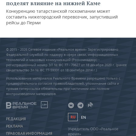
поделят влияние на нижней Каме
Конкуренцию татарстанской госкомпании может
составить нижегородский перевозчик, запустивший
рейсы до Перми
© 2015 - 2026 Сетевое издание «Реальное время» Зарегистрировано
Федеральной службой по надзору в сфере связи, информационных
технологий и массовых коммуникаций (Роскомнадзор) –
регистрационный номер ЭЛ № ФС 77 - 79627 от 18 декабря 2020 г. (ранее
свидетельство Эл № ФС 77-59331 от 18 сентября 2014 г.)
Использование материалов Реального Времени разрешено только с
предварительного согласия правообладателей, упоминание сайта и
прямая гиперссылка обязательны при частичном или полном
воспроизведении материалов.
18+
RU
EN
РЕДАКЦИЯ
РЕКЛАМА
Учредитель ООО «Реальное
ПРАВОВАЯ ИНФОРМАЦИЯ
время»