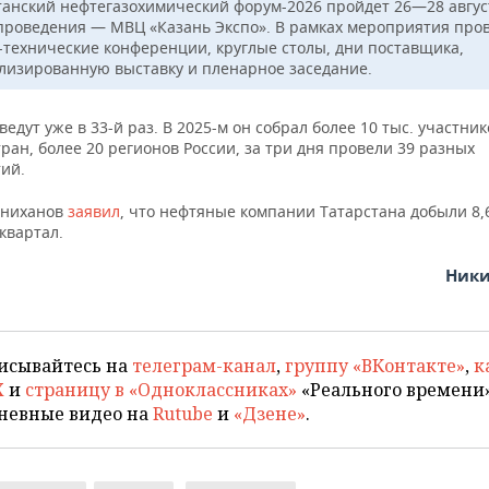
танский нефтегазохимический форум-2026 пройдет 26—28 авгус
проведения — МВЦ «Казань Экспо». В рамках мероприятия про
-технические конференции, круглые столы, дни поставщика,
лизированную выставку и пленарное заседание.
едут уже в 33-й раз. В 2025-м он собрал более 10 тыс. участник
ран, более 20 регионов России, за три дня провели 39 разных
ий.
нниханов
заявил
, что нефтяные компании Татарстана добыли 8,
 квартал.
Ники
исывайтесь на
телеграм-канал
,
группу «ВКонтакте»
,
к
X
и
страницу в «Одноклассниках»
«Реального времени»
невные видео на
Rutube
и
«Дзене»
.