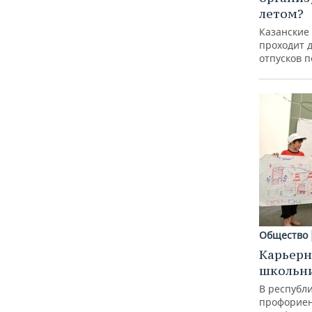
летом?
Казанские
проходит 
отпусков 
Общество
Карьерн
школьн
В республи
профорие