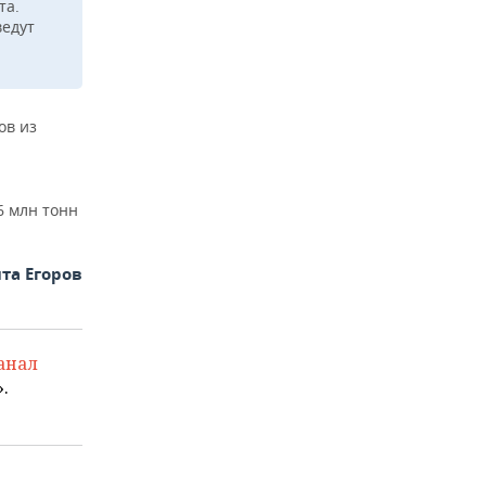
та.
ведут
ов из
6 млн тонн
та Егоров
анал
.