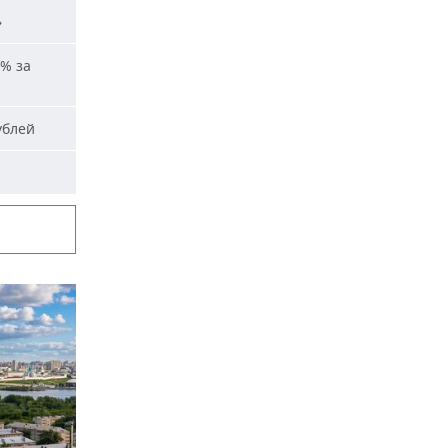
»
% за
ублей