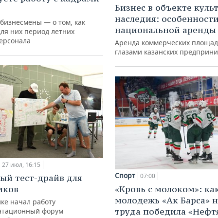
Бизнес в объекте куль
наследия: особенност
 бизнесмены — о том, как
национальной аренды
для них период летних
персонала
Аренда коммерческих площад
глазами казанских предприн
27 июл, 16:15
Спорт
07:00
ый тест-драйв для
иков
«Кровь с молоком»: ка
молодежь «Ак Барса» н
ке начал работу
труда победила «Нефт
нтационный форум