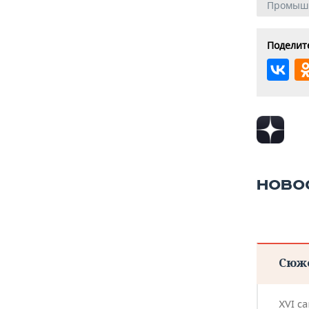
Промыш
Поделите
НОВО
Сюж
XVI с