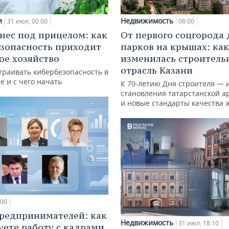
и
Недвижимость
31 июл, 00:00
08:00
нес под прицелом: как
От первого соцгорода 
зопасность приходит
парков на крышах: как
кое хозяйство
изменилась строитель
отрасль Казани
траивать кибербезопасность в
е и с чего начать
К 70-летию Дня строителя — 
становления татарстанской а
и новые стандарты качества 
:00
редпринимателей: как
Недвижимость
31 июл, 18:10
уете работу с кадрами