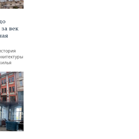
до
 за век
ная
история
рхитектуры
жилья