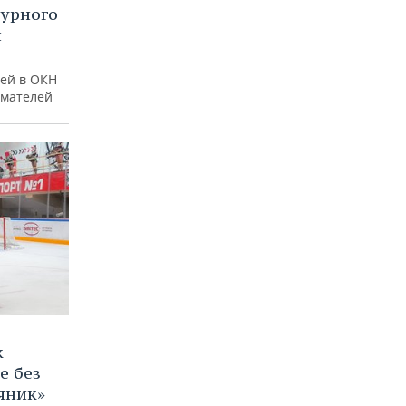
турного
и
ей в ОКН
имателей
к
е без
яник»