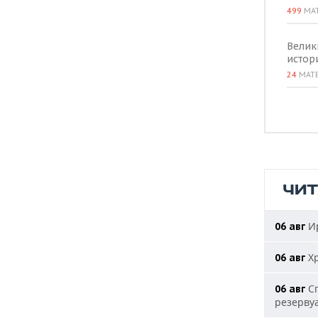
499
МА
Велик
истор
24
МАТ
ЧИ
Ир
06 авг
Хр
06 авг
Сп
06 авг
резерву