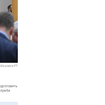
жба раиса РТ
одготовить
служба