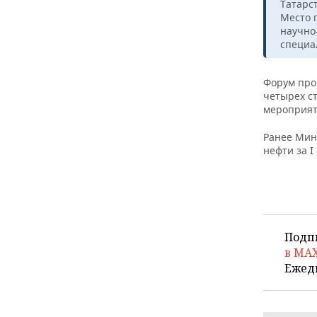
ВОДНЫЕ ВИДЫ СПОРТА
ОБРАЗОВАНИЕ
Татарс
Место 
научно
ХОККЕЙ С МЯЧОМ
ПРОИСШЕСТВИЯ
специа
Форум пров
четырех ст
мероприят
Ранее Ми
нефти за I
Подп
в MA
Ежед