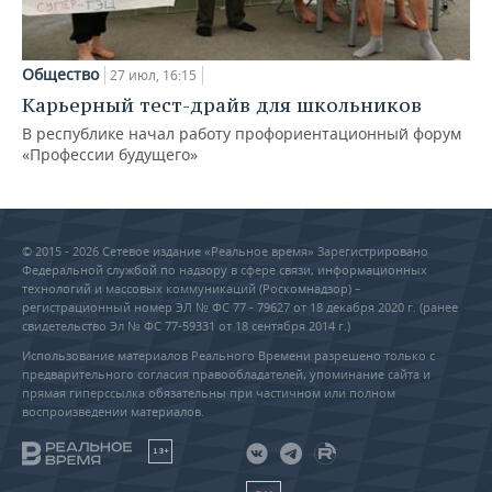
Общество
27 июл, 16:15
Карьерный тест-драйв для школьников
В республике начал работу профориентационный форум
«Профессии будущего»
© 2015 - 2026 Сетевое издание «Реальное время» Зарегистрировано
Федеральной службой по надзору в сфере связи, информационных
технологий и массовых коммуникаций (Роскомнадзор) –
регистрационный номер ЭЛ № ФС 77 - 79627 от 18 декабря 2020 г. (ранее
свидетельство Эл № ФС 77-59331 от 18 сентября 2014 г.)
Использование материалов Реального Времени разрешено только с
предварительного согласия правообладателей, упоминание сайта и
прямая гиперссылка обязательны при частичном или полном
воспроизведении материалов.
18+