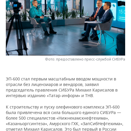
НЕФТЕХИМИЯ
РОЗНИЧНАЯ ТОРГОВЛЯ
НОВОСТИ ТЕХНОЛОГИЙ
МЕРОПРИЯТИЯ
НЕФТЬ
ТРАНСПОРТ
IT
НОВОСТИ МЕРОПРИЯТИЙ
СПОРТ
ОПК
УСЛУГИ
МЕДИА
ВЫЕЗДНАЯ РЕДАКЦИЯ
НОВОСТИ СПОРТА
ОБЩЕСТВО
ЭНЕРГЕТИКА
ТЕЛЕКОММУНИКАЦИИ
БИЗНЕС-БРАНЧИ
ФУТБОЛ
НОВОСТИ ОБЩЕСТВА
ФОТОГАЛЕРЕЯ
Фото: предоставлено пресс-службой СИБУРа
ONLINE-КОНФЕРЕНЦИИ
ХОККЕЙ
ВЛАСТЬ
СЮЖЕТЫ
ОТКРЫТАЯ ЛЕКЦИЯ
БАСКЕТБОЛ
ИНФРАСТРУКТУРА
СПРАВОЧНИК
ЭП-600 стал первым масштабным вводом мощности в
отрасли без лицензиаров и вендоров, заявил
председатель правления СИБУРа Михаил Карисалов в
ВОЛЕЙБОЛ
ИСТОРИЯ
СПИСОК ПЕРСОН
ПОЛНАЯ ВЕРСИЯ
интервью изданию «Татар-информ» и ТНВ.
КИБЕРСПОРТ
КУЛЬТУРА
СПИСОК КОМПАНИЙ
К строительству и пуску олефинового комплекса ЭП-600
была привлечена вся сила большого единого СИБУРа —
более 500 специалистов «Нижнекамскнефтехима»,
ФИГУРНОЕ КАТАНИЕ
МЕДИЦИНА
«Казаньоргсинтеза», Амурского ГХК, «ЗапСибНефтехима»,
отметил Михаил Карисалов. Это был первый в России