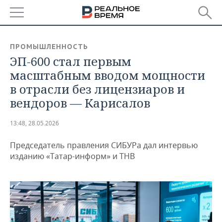
РЕГИОНЫ
ПРОМЫШЛЕННОСТЬ
ЭП-600 стал первым
БАШКОРТОСТАН
НОВОСТИ
масштабным вводом мощности
ТАТАРСТАН
АНАЛИТИКА
в отрасли без лицензиаров и
вендоров — Карисалов
УДМУРТИЯ
НОВОСТИ АНАЛИТИКИ
ЭКОНОМИКА
13:48, 28.05.2026
ДЕКЛАРАЦИИ О ДОХОДАХ
НОВОСТИ ЭКОНОМИКИ
ПРОМЫШЛЕННОСТЬ
Председатель правления СИБУРа дал интервью
КОРОЛИ ГОСЗАКАЗА ПФО
ФИНАНСЫ
НОВОСТИ
НЕДВИЖИМОСТЬ
изданию «Татар-информ» и ТНВ
ПРОМЫШЛЕННОСТИ
ВУЗЫ ТАТАРСТАНА
БАНКИ
НОВОСТИ НЕДВИЖИМОСТИ
АВТО
АГРОПРОМ
КОМУ ПРИНАДЛЕЖАТ
БЮДЖЕТ
НОВОСТИ АВТО
БИЗНЕС
ТОРГОВЫЕ ЦЕНТРЫ
МАШИНОСТРОЕНИЕ
ТАТАРСТАНА
ИНВЕСТИЦИИ
НОВОСТИ БИЗНЕСА
ТЕХНОЛОГИИ