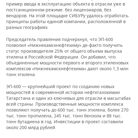
ВОДНЫЕ ВИДЫ СПОРТА
ОБРАЗОВАНИЕ
пример ввода в эксплуатацию объекта в отрасли уже в
постсанкционном режиме: без лицензиаров, без
ХОККЕЙ С МЯЧОМ
ПРОИСШЕСТВИЯ
вендоров. На этой площадке СИБУРу удалось отработать
принципы работы единой компании, расположенной в
разных географиях.
Председатель правления подчеркнул, что ЭП-600
позволил «Нижнекамскнефтехиму» де-факто получить
статус производителя 25% от общего объема выпуска
этилена в Российской Федерации. Он добавил, что
объединенные мощности первого и второго этиленовых
комплексов «Нижнекамскнефтехима» дают около 1,3 млн
тонн этилена.
ЭП-600 — крупнейший проект по созданию новых
мощностей в современной истории нефтегазохимии
Татарстана и один из ключевых для отрасли в масштабах
всей страны. Производственные мощности комплекса
позволяют получать до 600 тыс. тонн этилена, более 270
тыс. тонн пропилена, 245 тыс. тонн бензола и 88 тыс.
тонн бутадиена в год. Инвестиции в проект составили
около 200 млрд рублей.