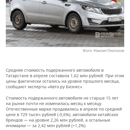
НЕФТЕХИМИЯ
РОЗНИЧНАЯ ТОРГОВЛЯ
НОВОСТИ ТЕХНОЛОГИЙ
МЕРОПРИЯТИЯ
НЕФТЬ
ТРАНСПОРТ
IT
НОВОСТИ МЕРОПРИЯТИЙ
СПОРТ
ОПК
УСЛУГИ
МЕДИА
ВЫЕЗДНАЯ РЕДАКЦИЯ
НОВОСТИ СПОРТА
ОБЩЕСТВО
ЭНЕРГЕТИКА
ТЕЛЕКОММУНИКАЦИИ
БИЗНЕС-БРАНЧИ
ФУТБОЛ
НОВОСТИ ОБЩЕСТВА
ФОТОГАЛЕРЕЯ
Фото: Максим Платонов
ONLINE-КОНФЕРЕНЦИИ
ХОККЕЙ
ВЛАСТЬ
СЮЖЕТЫ
Средняя стоимость подержанного автомобиля в
Татарстане в апреле составила 1,62 млн рублей. При этом
ОТКРЫТАЯ ЛЕКЦИЯ
БАСКЕТБОЛ
ИНФРАСТРУКТУРА
СПРАВОЧНИК
цены фактически остались на уровне прошлого месяца,
сообщают эксперты «Авто.ру Бизнес».
ВОЛЕЙБОЛ
ИСТОРИЯ
СПИСОК ПЕРСОН
ПОЛНАЯ ВЕРСИЯ
Стоимость подержанного автомобиля не старше 15 лет
на рынке почти не изменилась месяц к месяцу.
КИБЕРСПОРТ
КУЛЬТУРА
СПИСОК КОМПАНИЙ
Отечественные марки продавались в апреле по средней
цене в 729 тысяч рублей (-0,6%), автомобили китайских
ФИГУРНОЕ КАТАНИЕ
МЕДИЦИНА
брендов — на уровне 2,26 млн рублей, а остальные
иномарки — за 2,42 млн рублей (+1,2%).