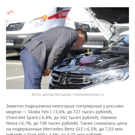
ВОДНЫЕ ВИДЫ СПОРТА
ОБРАЗОВАНИЕ
ХОККЕЙ С МЯЧОМ
ПРОИСШЕСТВИЯ
Динар Фатыхов / realnoevremya.ru
Заметно подешевели некоторые популярные у россиян
модели — Skoda Yeti (-13,6%; до 727 тысяч рублей),
Chevrolet Spark (-6,8%; до 502 тысяч рублей), Daewoo
Nexia (-6,7%; до 198 тысяч рублей). Также снизилась цена
на подержанные Mercedes-Benz GLE (-6,5%; до 7,03 млн
рублей) и Tank 500 (-4,5%; до 4,73 млн рублей).