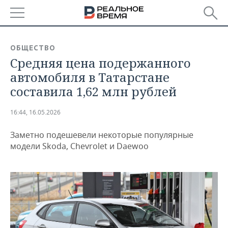
РЕГИОНЫ
ОБЩЕСТВО
Средняя цена подержанного
БАШКОРТОСТАН
НОВОСТИ
автомобиля в Татарстане
ТАТАРСТАН
АНАЛИТИКА
составила 1,62 млн рублей
УДМУРТИЯ
НОВОСТИ АНАЛИТИКИ
ЭКОНОМИКА
16:44, 16.05.2026
ДЕКЛАРАЦИИ О ДОХОДАХ
НОВОСТИ ЭКОНОМИКИ
ПРОМЫШЛЕННОСТЬ
Заметно подешевели некоторые популярные
модели Skoda, Chevrolet и Daewoo
КОРОЛИ ГОСЗАКАЗА ПФО
ФИНАНСЫ
НОВОСТИ
НЕДВИЖИМОСТЬ
ПРОМЫШЛЕННОСТИ
ВУЗЫ ТАТАРСТАНА
БАНКИ
НОВОСТИ НЕДВИЖИМОСТИ
АВТО
АГРОПРОМ
КОМУ ПРИНАДЛЕЖАТ
БЮДЖЕТ
НОВОСТИ АВТО
БИЗНЕС
ТОРГОВЫЕ ЦЕНТРЫ
МАШИНОСТРОЕНИЕ
ТАТАРСТАНА
ИНВЕСТИЦИИ
НОВОСТИ БИЗНЕСА
ТЕХНОЛОГИИ