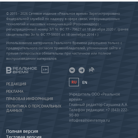
© 2015 - 2026 Сетевое издание «Реальное время» Зарегистрировано
Федеральной службой по надзору в сфере связи, информационных
технологий и массовых коммуникаций (Роскомнадзор) –
регистрационный номер ЭЛ № ФС 77 - 79627 от 18 декабря 2020 г. (ранее
свидетельство Эл № ФС 77-59331 от 18 сентября 2014 г.)
Использование материалов Реального Времени разрешено только с
предварительного согласия правообладателей, упоминание сайта и
прямая гиперссылка обязательны при частичном или полном
воспроизведении материалов.
18+
RU
EN
РЕДАКЦИЯ
РЕКЛАМА
Учредитель ООО «Реальное
ПРАВОВАЯ ИНФОРМАЦИЯ
время»
Главный редактор Саушина А.А.
ПОЛИТИКА О ПЕРСОНАЛЬНЫХ
Телефон редакции: +7 (843) 222-
ДАННЫХ
90-80
info@realnoevremya.ru
Полная версия
Тестовая версия