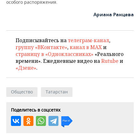
ВОДНЫЕ ВИДЫ СПОРТА
ОБРАЗОВАНИЕ
особого распоряжения.
Ариана Ранцева
ХОККЕЙ С МЯЧОМ
ПРОИСШЕСТВИЯ
Подписывайтесь на
телеграм-канал
,
группу «ВКонтакте»
,
канал в MAX
и
страницу в «Одноклассниках»
«Реального
времени». Ежедневные видео на
Rutube
и
«Дзене»
.
Общество
Татарстан
Поделитесь в соцсетях