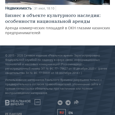
Недвижимость
31 июл, 18:10
Бизнес в объекте культурного наследия:
особенности национальной аренды
Аренда коммерческих площадей в ОКН глазами казанских
предпринимателей
© 2015 - 2026 Сетевое издание «Реальное время» Зарегистрировано
Федеральной службой по надзору в сфере связи, информационных
технологий и массовых коммуникаций (Роскомнадзор) –
регистрационный номер ЭЛ № ФС 77 - 79627 от 18 декабря 2020 г. (ранее
свидетельство Эл № ФС 77-59331 от 18 сентября 2014 г.)
Использование материалов Реального Времени разрешено только с
предварительного согласия правообладателей, упоминание сайта и
прямая гиперссылка обязательны при частичном или полном
воспроизведении материалов.
18+
RU
EN
РЕДАКЦИЯ