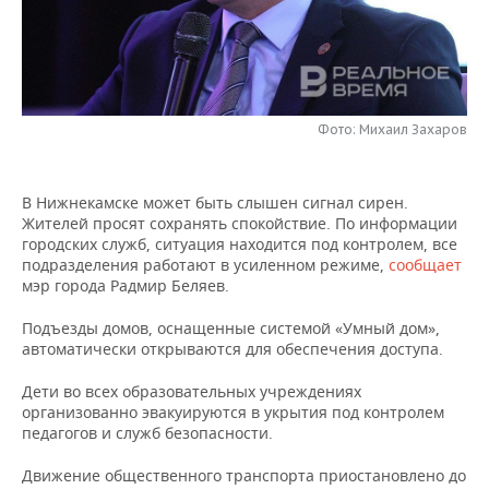
НЕФТЕХИМИЯ
РОЗНИЧНАЯ ТОРГОВЛЯ
НОВОСТИ ТЕХНОЛОГИЙ
МЕРОПРИЯТИЯ
НЕФТЬ
ТРАНСПОРТ
IT
НОВОСТИ МЕРОПРИЯТИЙ
СПОРТ
ОПК
Фото: Михаил Захаров
УСЛУГИ
МЕДИА
ВЫЕЗДНАЯ РЕДАКЦИЯ
НОВОСТИ СПОРТА
ОБЩЕСТВО
ЭНЕРГЕТИКА
ТЕЛЕКОММУНИКАЦИИ
БИЗНЕС-БРАНЧИ
ФУТБОЛ
НОВОСТИ ОБЩЕСТВА
ФОТОГАЛЕРЕЯ
В Нижнекамске может быть слышен сигнал сирен.
Жителей просят сохранять спокойствие. По информации
ONLINE-КОНФЕРЕНЦИИ
ХОККЕЙ
ВЛАСТЬ
СЮЖЕТЫ
городских служб, ситуация находится под контролем, все
подразделения работают в усиленном режиме,
сообщает
мэр города Радмир Беляев.
ОТКРЫТАЯ ЛЕКЦИЯ
БАСКЕТБОЛ
ИНФРАСТРУКТУРА
СПРАВОЧНИК
Подъезды домов, оснащенные системой «Умный дом»,
ВОЛЕЙБОЛ
ИСТОРИЯ
СПИСОК ПЕРСОН
ПОЛНАЯ ВЕРСИЯ
автоматически открываются для обеспечения доступа.
КИБЕРСПОРТ
КУЛЬТУРА
СПИСОК КОМПАНИЙ
Дети во всех образовательных учреждениях
организованно эвакуируются в укрытия под контролем
педагогов и служб безопасности.
ФИГУРНОЕ КАТАНИЕ
МЕДИЦИНА
Движение общественного транспорта приостановлено до