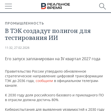
РЕГИОНЫ
ПРОМЫШЛЕННОСТЬ
В ТЭК создадут полигон для
БАШКОРТОСТАН
НОВОСТИ
тестирования ИИ
ТАТАРСТАН
АНАЛИТИКА
11:32, 27.02.2026
УДМУРТИЯ
НОВОСТИ АНАЛИТИКИ
ЭКОНОМИКА
Его запуск запланирован на IV квартал 2027 года
ДЕКЛАРАЦИИ О ДОХОДАХ
НОВОСТИ ЭКОНОМИКИ
ПРОМЫШЛЕННОСТЬ
Правительство России утвердило обновленное
КОРОЛИ ГОСЗАКАЗА ПФО
ФИНАНСЫ
НОВОСТИ
НЕДВИЖИМОСТЬ
стратегическое направление цифровой трансформации
ПРОМЫШЛЕННОСТИ
ТЭК до 2036 года,
сообщили
в официальном телеграм-
канале.
ВУЗЫ ТАТАРСТАНА
БАНКИ
НОВОСТИ НЕДВИЖИМОСТИ
АВТО
АГРОПРОМ
К 2030 году доля российского базового и прикладного ПО
КОМУ ПРИНАДЛЕЖАТ
БЮДЖЕТ
НОВОСТИ АВТО
БИЗНЕС
в отрасли должна достичь 80%.
ТОРГОВЫЕ ЦЕНТРЫ
МАШИНОСТРОЕНИЕ
ТАТАРСТАНА
ИНВЕСТИЦИИ
НОВОСТИ БИЗНЕСА
ТЕХНОЛОГИИ
Кибериспытания для выявления уязвимостей к 2030 году