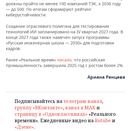
НЕФТЕХИМИЯ
должны пройти не менее 100 компаний ТЭК, к 2036 году
— до 500. По итогам сформируют рейтинг
РОЗНИЧНАЯ ТОРГОВЛЯ
НОВОСТИ ТЕХНОЛОГИЙ
МЕРОПРИЯТИЯ
киберустойчивости.
НЕФТЬ
ТРАНСПОРТ
IT
НОВОСТИ МЕРОПРИЯТИЙ
СПОРТ
Создание отраслевого полигона для тестирования
ОПК
технологий ИИ запланировано на IV квартал 2027 года. В
конце 2027 года также намечен запуск программы
УСЛУГИ
МЕДИА
ВЫЕЗДНАЯ РЕДАКЦИЯ
НОВОСТИ СПОРТА
ОБЩЕСТВО
ЭНЕРГЕТИКА
«Русская инженерная школа — 2030» для подготовки
кадров.
ТЕЛЕКОММУНИКАЦИИ
БИЗНЕС-БРАНЧИ
ФУТБОЛ
НОВОСТИ ОБЩЕСТВА
ФОТОГАЛЕРЕЯ
Ранее «Реальное время»
писало
, что российская
ONLINE-КОНФЕРЕНЦИИ
ХОККЕЙ
ВЛАСТЬ
СЮЖЕТЫ
промышленность завершила 2025 год с ростом более 2%.
Ариана Ранцева
ОТКРЫТАЯ ЛЕКЦИЯ
БАСКЕТБОЛ
ИНФРАСТРУКТУРА
СПРАВОЧНИК
ВОЛЕЙБОЛ
ИСТОРИЯ
СПИСОК ПЕРСОН
ПОЛНАЯ ВЕРСИЯ
Подписывайтесь на
телеграм-канал
,
КИБЕРСПОРТ
КУЛЬТУРА
СПИСОК КОМПАНИЙ
группу «ВКонтакте»
,
канал в MAX
и
страницу в «Одноклассниках»
«Реального
ФИГУРНОЕ КАТАНИЕ
МЕДИЦИНА
времени». Ежедневные видео на
Rutube
и
«Дзене»
.