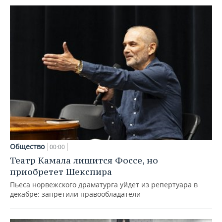
Общество
00:00
Театр Камала лишится Фоссе, но
приобретет Шекспира
Пьеса норвежского драматурга уйдет из репертуара в
декабре: запретили правообладатели