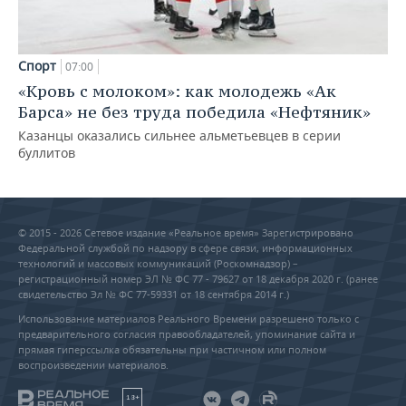
Спорт
07:00
«Кровь с молоком»: как молодежь «Ак
Барса» не без труда победила «Нефтяник»
Казанцы оказались сильнее альметьевцев в серии
буллитов
© 2015 - 2026 Сетевое издание «Реальное время» Зарегистрировано
Федеральной службой по надзору в сфере связи, информационных
технологий и массовых коммуникаций (Роскомнадзор) –
регистрационный номер ЭЛ № ФС 77 - 79627 от 18 декабря 2020 г. (ранее
свидетельство Эл № ФС 77-59331 от 18 сентября 2014 г.)
Использование материалов Реального Времени разрешено только с
предварительного согласия правообладателей, упоминание сайта и
прямая гиперссылка обязательны при частичном или полном
воспроизведении материалов.
18+