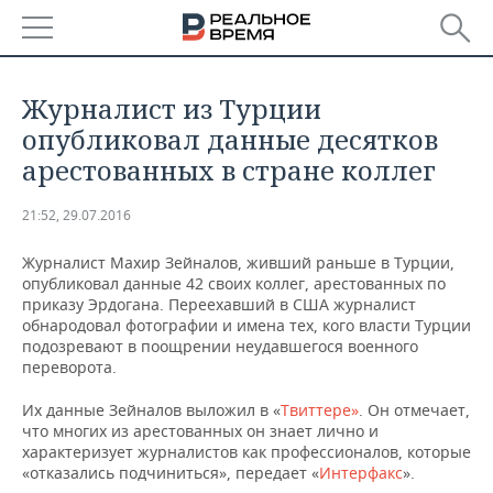
РЕГИОНЫ
Журналист из Турции
БАШКОРТОСТАН
НОВОСТИ
опубликовал данные десятков
арестованных в стране коллег
ТАТАРСТАН
АНАЛИТИКА
21:52, 29.07.2016
УДМУРТИЯ
НОВОСТИ АНАЛИТИКИ
ЭКОНОМИКА
Журналист Махир Зейналов, живший раньше в Турции,
ДЕКЛАРАЦИИ О ДОХОДАХ
НОВОСТИ ЭКОНОМИКИ
ПРОМЫШЛЕННОСТЬ
опубликовал данные 42 своих коллег, арестованных по
приказу Эрдогана. Переехавший в США журналист
обнародовал фотографии и имена тех, кого власти Турции
КОРОЛИ ГОСЗАКАЗА ПФО
ФИНАНСЫ
НОВОСТИ
НЕДВИЖИМОСТЬ
подозревают в поощрении неудавшегося военного
ПРОМЫШЛЕННОСТИ
переворота.
ВУЗЫ ТАТАРСТАНА
БАНКИ
НОВОСТИ НЕДВИЖИМОСТИ
АВТО
АГРОПРОМ
Их данные Зейналов выложил в «
Твиттере»
. Он отмечает,
что многих из арестованных он знает лично и
КОМУ ПРИНАДЛЕЖАТ
БЮДЖЕТ
НОВОСТИ АВТО
БИЗНЕС
ТОРГОВЫЕ ЦЕНТРЫ
МАШИНОСТРОЕНИЕ
характеризует журналистов как профессионалов, которые
ТАТАРСТАНА
«отказались подчиниться», передает «
Интерфакс
».
ИНВЕСТИЦИИ
НОВОСТИ БИЗНЕСА
ТЕХНОЛОГИИ