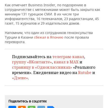
НЕФТЕХИМИЯ
Как отмечает Business Insider, по подозрению в
РОЗНИЧНАЯ ТОРГОВЛЯ
НОВОСТИ ТЕХНОЛОГИЙ
МЕРОПРИЯТИЯ
сотрудничестве с мятежниками может быть закрыто как
НЕФТЬ
минимум 131 турецкое СМИ. В их числе три
информагентства, 16 телеканалов, 23 радиостанции, 45
ТРАНСПОРТ
IT
НОВОСТИ МЕРОПРИЯТИЙ
СПОРТ
газет, 15 журналов и 29 издательских домов.
ОПК
УСЛУГИ
МЕДИА
ВЫЕЗДНАЯ РЕДАКЦИЯ
НОВОСТИ СПОРТА
ОБЩЕСТВО
Напомним, что один из сотрудников генконсульства
ЭНЕРГЕТИКА
Турции в Казани
сбежал в Японию
после провала
переворота.
ТЕЛЕКОММУНИКАЦИИ
БИЗНЕС-БРАНЧИ
ФУТБОЛ
НОВОСТИ ОБЩЕСТВА
ФОТОГАЛЕРЕЯ
ONLINE-КОНФЕРЕНЦИИ
ХОККЕЙ
ВЛАСТЬ
СЮЖЕТЫ
Подписывайтесь на
телеграм-канал
,
группу «ВКонтакте»
,
канал в MAX
и
ОТКРЫТАЯ ЛЕКЦИЯ
БАСКЕТБОЛ
ИНФРАСТРУКТУРА
СПРАВОЧНИК
страницу в «Одноклассниках»
«Реального
времени». Ежедневные видео на
Rutube
и
ВОЛЕЙБОЛ
ИСТОРИЯ
СПИСОК ПЕРСОН
ПОЛНАЯ ВЕРСИЯ
«Дзене»
.
КИБЕРСПОРТ
КУЛЬТУРА
СПИСОК КОМПАНИЙ
ФИГУРНОЕ КАТАНИЕ
МЕДИЦИНА
Поделитесь в соцсетях