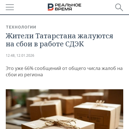
РЕГИОНЫ
ТЕХНОЛОГИИ
Жители Татарстана жалуются
БАШКОРТОСТАН
НОВОСТИ
на сбои в работе СДЭК
ТАТАРСТАН
АНАЛИТИКА
12:48, 12.01.2026
УДМУРТИЯ
НОВОСТИ АНАЛИТИКИ
ЭКОНОМИКА
Это уже 66% сообщений от общего числа жалоб на
ДЕКЛАРАЦИИ О ДОХОДАХ
НОВОСТИ ЭКОНОМИКИ
ПРОМЫШЛЕННОСТЬ
сбои из региона
КОРОЛИ ГОСЗАКАЗА ПФО
ФИНАНСЫ
НОВОСТИ
НЕДВИЖИМОСТЬ
ПРОМЫШЛЕННОСТИ
ВУЗЫ ТАТАРСТАНА
БАНКИ
НОВОСТИ НЕДВИЖИМОСТИ
АВТО
АГРОПРОМ
КОМУ ПРИНАДЛЕЖАТ
БЮДЖЕТ
НОВОСТИ АВТО
БИЗНЕС
ТОРГОВЫЕ ЦЕНТРЫ
МАШИНОСТРОЕНИЕ
ТАТАРСТАНА
ИНВЕСТИЦИИ
НОВОСТИ БИЗНЕСА
ТЕХНОЛОГИИ