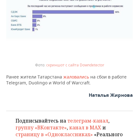
ВОДНЫЕ ВИДЫ СПОРТА
ОБРАЗОВАНИЕ
ХОККЕЙ С МЯЧОМ
ПРОИСШЕСТВИЯ
скриншот c сайта Downdetector
Ранее жители Татарстана
жаловались
на сбои в работе
Telegram, Duolingo и World of Warcraft.
Наталья Жирнова
Подписывайтесь на
телеграм-канал
,
группу «ВКонтакте»
,
канал в MAX
и
страницу в «Одноклассниках»
«Реального