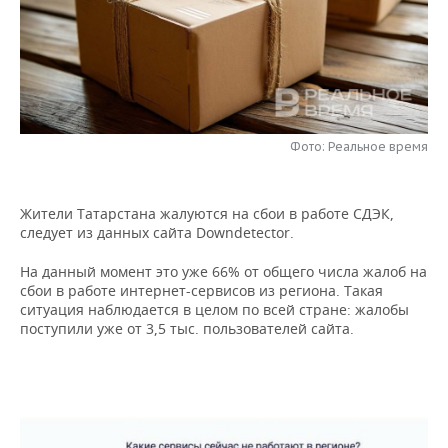
НЕФТЕХИМИЯ
РОЗНИЧНАЯ ТОРГОВЛЯ
НОВОСТИ ТЕХНОЛОГИЙ
МЕРОПРИЯТИЯ
НЕФТЬ
ТРАНСПОРТ
IT
НОВОСТИ МЕРОПРИЯТИЙ
СПОРТ
ОПК
УСЛУГИ
МЕДИА
ВЫЕЗДНАЯ РЕДАКЦИЯ
НОВОСТИ СПОРТА
ОБЩЕСТВО
ЭНЕРГЕТИКА
Фото: Реальное время
ТЕЛЕКОММУНИКАЦИИ
БИЗНЕС-БРАНЧИ
ФУТБОЛ
НОВОСТИ ОБЩЕСТВА
ФОТОГАЛЕРЕЯ
Жители Татарстана жалуются на сбои в работе СДЭК,
ONLINE-КОНФЕРЕНЦИИ
ХОККЕЙ
ВЛАСТЬ
СЮЖЕТЫ
следует из данных сайта Downdetector.
ОТКРЫТАЯ ЛЕКЦИЯ
БАСКЕТБОЛ
ИНФРАСТРУКТУРА
СПРАВОЧНИК
На данный момент это уже 66% от общего числа жалоб на
сбои в работе интернет-сервисов из региона. Такая
ситуация наблюдается в целом по всей стране: жалобы
ВОЛЕЙБОЛ
ИСТОРИЯ
СПИСОК ПЕРСОН
ПОЛНАЯ ВЕРСИЯ
поступили уже от 3,5 тыс. пользователей сайта.
КИБЕРСПОРТ
КУЛЬТУРА
СПИСОК КОМПАНИЙ
ФИГУРНОЕ КАТАНИЕ
МЕДИЦИНА