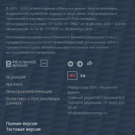
© 2015 - 2026 Сетевое издание «Реальное время» Зарегистрировано
Федеральной службой по надзору в сфере связи, информационных
технологий и массовых коммуникаций (Роскомнадзор) –
регистрационный номер ЭЛ № ФС 77 - 79627 от 18 декабря 2020 г. (ранее
свидетельство Эл № ФС 77-59331 от 18 сентября 2014 г.)
Использование материалов Реального Времени разрешено только с
предварительного согласия правообладателей, упоминание сайта и
прямая гиперссылка обязательны при частичном или полном
воспроизведении материалов.
18+
RU
EN
РЕДАКЦИЯ
РЕКЛАМА
Учредитель ООО «Реальное
ПРАВОВАЯ ИНФОРМАЦИЯ
время»
Главный редактор Саушина А.А.
ПОЛИТИКА О ПЕРСОНАЛЬНЫХ
Телефон редакции: +7 (843) 222-
ДАННЫХ
90-80
info@realnoevremya.ru
Полная версия
Тестовая версия