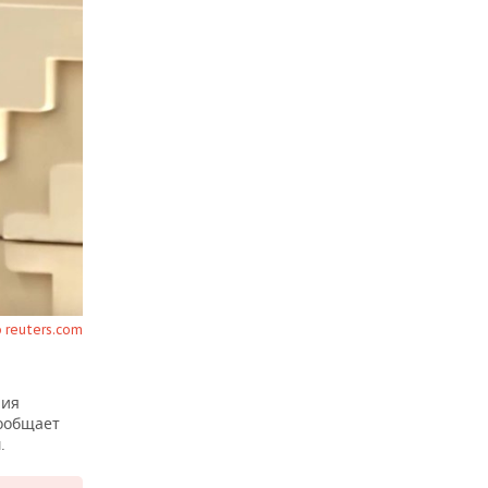
 reuters.com
ния
сообщает
.