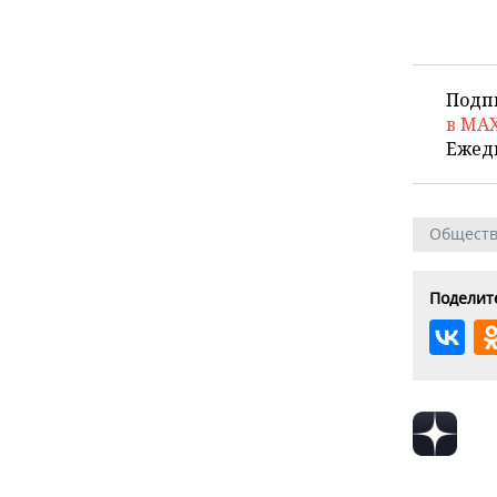
Подп
в MA
Ежед
Общест
Поделите