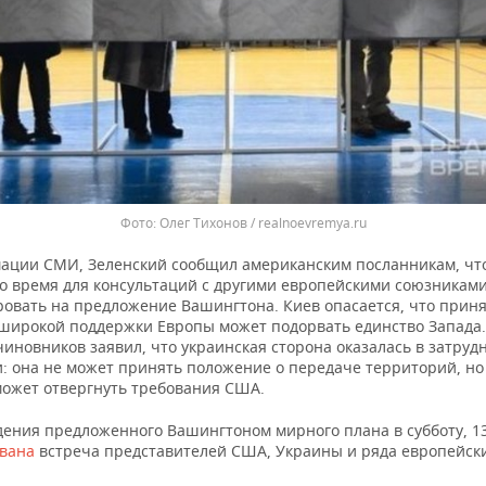
Олег Тихонов / realnoevremya.ru
ации СМИ, Зеленский сообщил американским посланникам, чт
о время для консультаций с другими европейскими союзникам
ровать на предложение Вашингтона. Киев опасается, что приня
 широкой поддержки Европы может подорвать единство Запада.
чиновников заявил, что украинская сторона оказалась в затру
: она не может принять положение о передаче территорий, но 
может отвергнуть требования США.
дения предложенного Вашингтоном мирного плана в субботу, 13
ована
встреча представителей США, Украины и ряда европейски