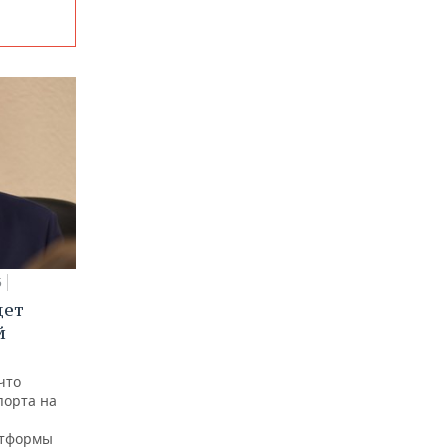
5
дет
й
что
порта на
атформы