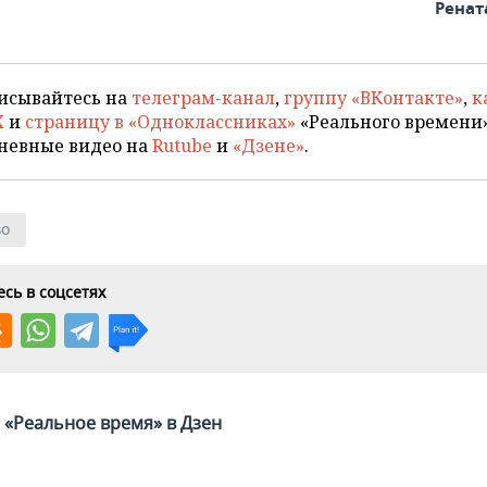
Ренат
исывайтесь на
телеграм-канал
,
группу «ВКонтакте»
,
к
X
и
страницу в «Одноклассниках»
«Реального времени»
невные видео на
Rutube
и
«Дзене»
.
во
сь в соцсетях
«Реальное время» в Дзен