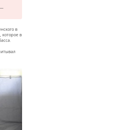
 —
енского в
 которое в
асса.
читывал