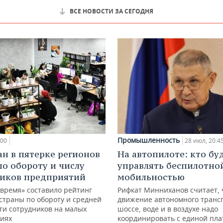
ВСЕ НОВОСТИ ЗА СЕГОДНЯ
Промышленность
:00
28 июл, 20:4
ан в пятерке регионов
На автопилоте: кто бу
по обороту и числу
управлять беспилотно
иков предприятий
мобильностью
 время» составило рейтинг
Рифкат Минниханов считает, 
страны по обороту и средней
движение автономного транс
ти сотрудников на малых
шоссе, воде и в воздухе надо
иях
координировать с единой пл