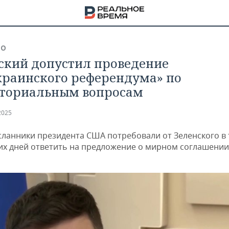
ВО
ский допустил проведение
краинского референдума» по
ториальным вопросам
2025
сланники президента США потребовали от Зеленского в
их дней ответить на предложение о мирном соглашении
НА