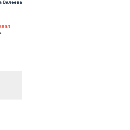
а Валеева
анал
.