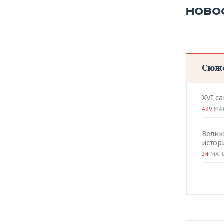
НОВО
Сюж
XVI с
499
МА
Велик
истор
24
МАТ