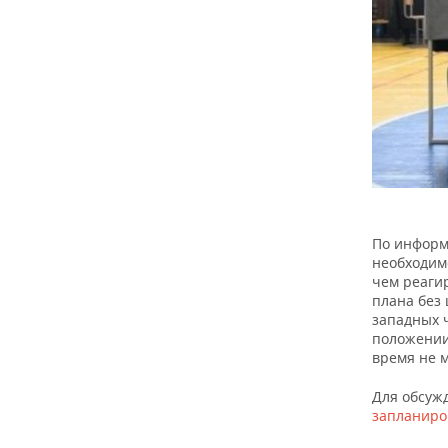
По информ
необходим
чем реаги
плана без
западных 
положении
время не 
Для обсуж
запланир