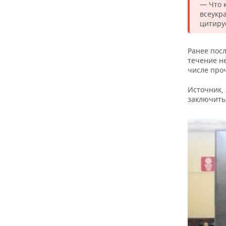
ВОДНЫЕ ВИДЫ СПОРТА
ОБРАЗОВАНИЕ
— Что 
всеукр
цитиру
ХОККЕЙ С МЯЧОМ
ПРОИСШЕСТВИЯ
Ранее пос
течение н
числе про
Источник,
заключить 