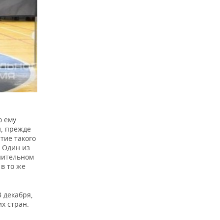
о ему
и, прежде
тие такого
 Один из
днительном
в то же
 декабря,
х стран.