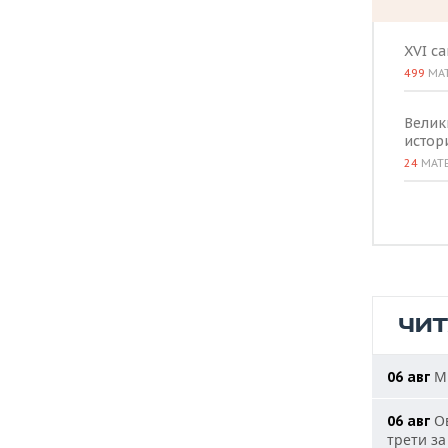
XVI с
499
МА
Велик
истор
24
МАТ
ЧИ
МИ
06 авг
Ов
06 авг
трети за