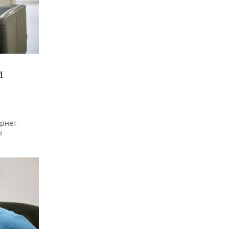
И
рнет-
ы