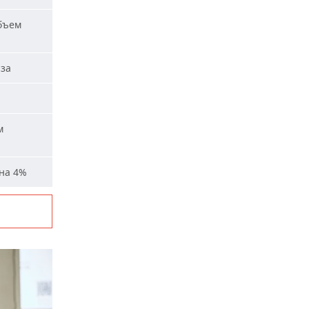
бъем
аза
м
на 4%