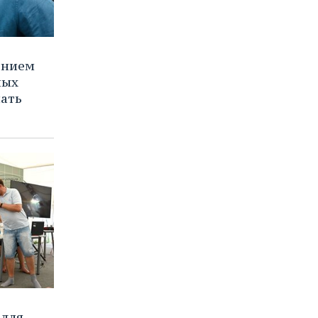
ением
ных
нать
 для