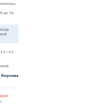
снизилась
5% до 1%,
когда
акой
 3,2—3,5
ников.
я Жирнова
анал
.