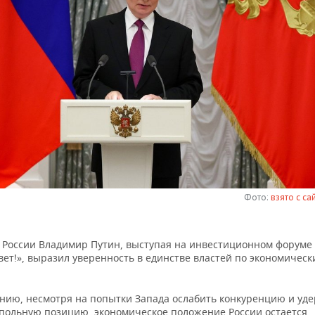
Фото:
взято с са
 России Владимир Путин, выступая на инвестиционном форуме
вет!», выразил уверенность в единстве властей по экономичес
ению, несмотря на попытки Запада ослабить конкуренцию и уд
польную позицию, экономическое положение России остается