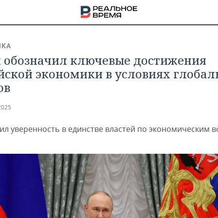
ИКА
 обозначил ключевые достижения
йской экономики в условиях глоба
ов
2025
ил уверенность в единстве властей по экономическим 
НА