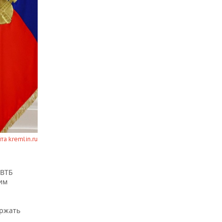
йта kremlin.ru
 ВТБ
ким
ержать