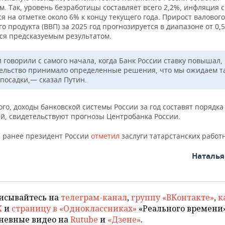
. Так, уровень безработицы составляет всего 2,2%, инфляция 
я на отметке около 6% к концу текущего года. Прирост валового
о продукта (ВВП) за 2025 год прогнозируется в диапазоне от 0,
тся предсказуемым результатом.
 говорили с самого начала, когда Банк России ставку повышал, 
ельство принимало определенные решения, что мы ожидаем т
 посадки,— сказал Путин.
го, доходы банковской системы России за год составят порядка
ей, свидетельствуют прогнозы Центробанка России.
 ранее президент России
отметил
заслуги татарстанских работ
Наталь
исывайтесь на
телеграм-канал
,
группу «ВКонтакте»
,
к
X
и
страницу в «Одноклассниках»
«Реального времени»
невные видео на
Rutube
и
«Дзене»
.