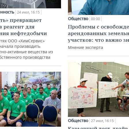
нность
24 июл, 16:15
Общество
00:00
ть» превращает
в реагент для
Проблемы с освобожд
ния нефтедобычи
арендованных земель
участков: что важно з
тях ООО «ХимСервис»
начала производить
Мнение эксперта
тно-активные вещества из
обственного производства
Общество
27 июл, 16:15
Карьерный тест-драйв