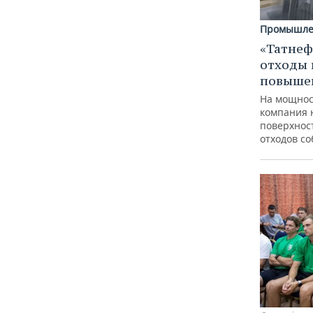
Промышле
«Татнеф
отходы 
повыше
На мощнос
компания 
поверхнос
отходов с