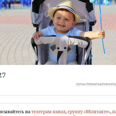
27
Артем Рябов/realnoevremy
исывайтесь на
телеграм-канал
,
группу «ВКонтакте»
,
к