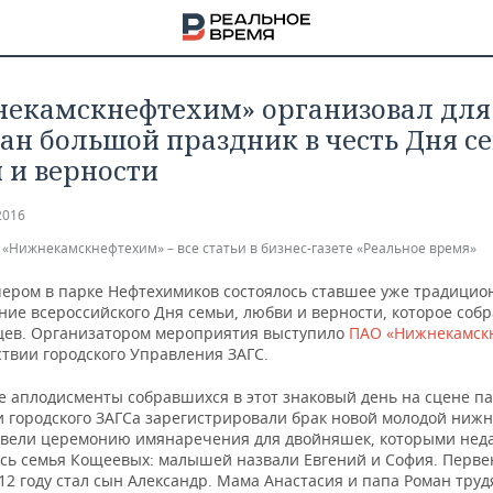
екамскнефтехим» организовал для
ан большой праздник в честь Дня се
 и верности
2016
«Нижнекамскнефтехим» – все статьи в бизнес-газете «Реальное время»
чером в парке Нефтехимиков состоялось ставшее уже традици
ие всероссийского Дня семьи, любви и верности, которое собр
ев. Организатором мероприятия выступило
ПАО «Нижнекамск
ствии городского Управления ЗАГС.
е аплодисменты собравшихся в этот знаковый день на сцене п
и городского ЗАГСа зарегистрировали брак новой молодой ниж
НА
овели церемонию имянаречения для двойняшек, которыми нед
сь семья Кощеевых: малышей назвали Евгений и София. Перв
12 году стал сын Александр. Мама Анастасия и папа Роман труд