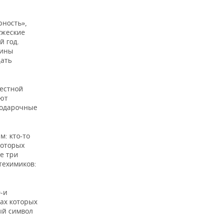
рность»,
ужеские
й год.
лины
щать
местной
ают
подарочные
м: кто-то
которых
е три
техимиков:
-и
ках которых
ый символ