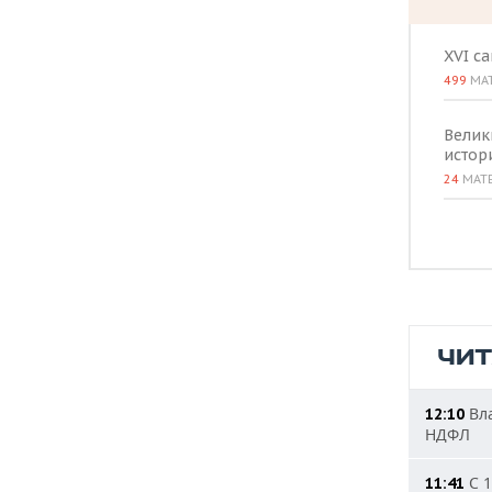
XVI с
499
МА
Велик
истор
24
МАТ
ЧИ
Вла
12:10
НДФЛ
С 1
11:41