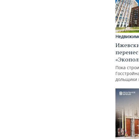
Недвижим
Ижевски
перенес
«Экопол
Пока строи
Госстройн
дольщики г