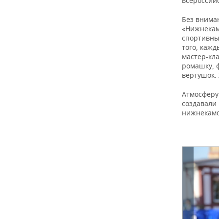
всероссийс
ВОДНЫЕ ВИДЫ СПОРТА
ОБРАЗОВАНИЕ
Без вниман
ХОККЕЙ С МЯЧОМ
ПРОИСШЕСТВИЯ
«Нижнекам
спортивны
того, кажд
мастер-кл
ромашку, 
вертушок.
Атмосферу
создавали
нижнекамс