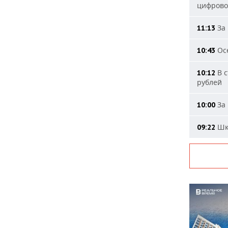
цифрово
За 
11:13
Осе
10:43
В с
10:12
рублей
За 
10:00
Шко
09:22