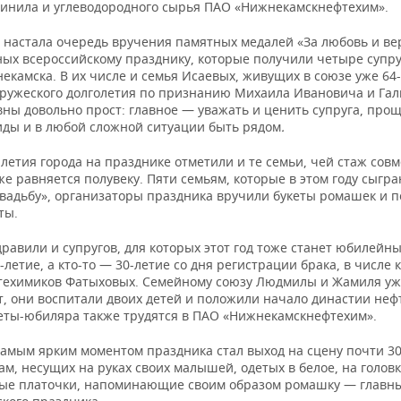
винила и углеводородного сырья ПАО «Нижнекамскнефтехим».
о настала очередь вручения памятных медалей «За любовь и ве
ых всероссийскому празднику, которые получили четыре супр
камска. В их числе и семья Исаевых, живущих в союзе уже 64-
пружеского долголетия по признанию Михаила Ивановича и Га
ны довольно прост: главное — уважать и ценить супруга, про
иды и в любой сложной ситуации быть рядом
.
-летия города на празднике отметили и те семьи, чей стаж сов
е равняется полувеку. Пяти семьям, которые в этом году сыгр
свадьбу», организаторы праздника вручили букеты ромашек и 
ты.
равили и супругов, для которых этот год тоже станет юбилейны
-летие, а кто-то — 30-летие со дня регистрации брака, в числе 
техимиков Фатыховых. Семейному союзу Людмилы и Жамиля уж
т, они воспитали двоих детей и положили начало династии неф
еты-юбиляра также трудятся в ПАО «Нижнекамскнефтехим».
самым ярким моментом праздника стал выход на сцену почти 30
м, несущих на руках своих малышей, одетых в белое, на голов
ые платочки, напоминающие своим образом ромашку — главн