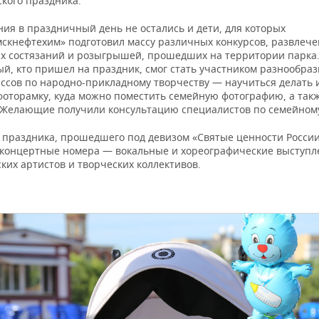
кого праздника.
ия в праздничный день не остались и дети, для которых
скнефтехим» подготовил массу различных конкурсов, развлече
х состязаний и розыгрышей, прошедших на территории парка
ый, кто пришел на праздник, смог стать участником разнообра
ассов по народно-прикладному творчеству — научиться делать 
фоторамку, куда можно поместить семейную фотографию, а так
 Желающие получили консультацию специалистов по семейному
 праздника, прошедшего под девизом «Святые ценности России
 концертные номера — вокальные и хореографические выступл
ких артистов и творческих коллективов.