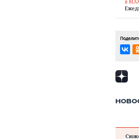
в MA
Ежед
Поделите
НОВО
Сюж