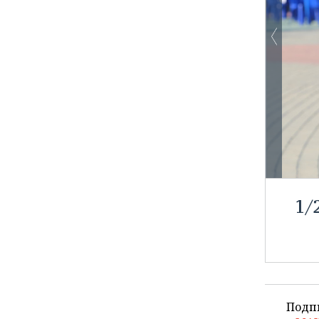
1
/
Подп