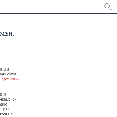
мьи,
онным
ало сотни
нефтехим»
арка
некамской
авно
енцем
ятся на