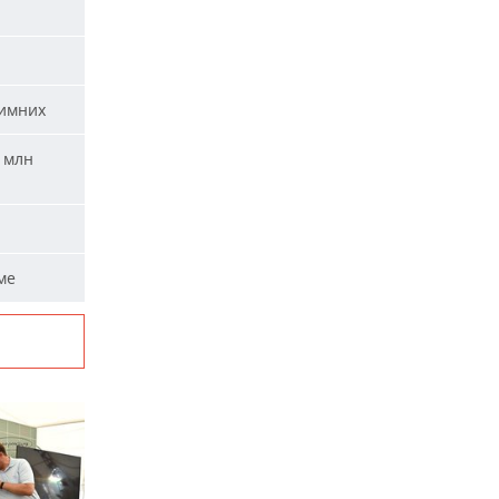
зимних
 млн
ме