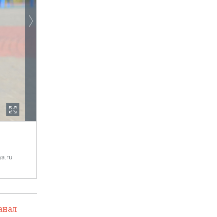
a.ru
анал