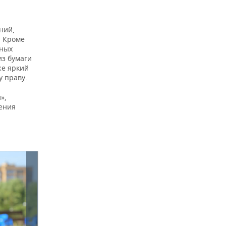
ний,
. Кроме
зных
из бумаги
же яркий
 праву.
»,
ения