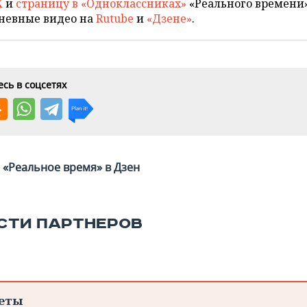
X
и
страницу в «Одноклассниках»
«Реального времени»
невные видео на
Rutube
и
«Дзене»
.
сь в соцсетях
«Реальное время» в Дзен
СТИ ПАРТНЕРОВ
еты