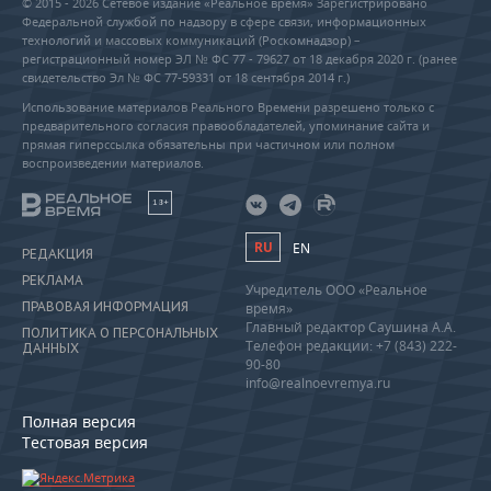
© 2015 - 2026 Сетевое издание «Реальное время» Зарегистрировано
Федеральной службой по надзору в сфере связи, информационных
технологий и массовых коммуникаций (Роскомнадзор) –
регистрационный номер ЭЛ № ФС 77 - 79627 от 18 декабря 2020 г. (ранее
свидетельство Эл № ФС 77-59331 от 18 сентября 2014 г.)
Использование материалов Реального Времени разрешено только с
предварительного согласия правообладателей, упоминание сайта и
прямая гиперссылка обязательны при частичном или полном
воспроизведении материалов.
18+
RU
EN
РЕДАКЦИЯ
РЕКЛАМА
Учредитель ООО «Реальное
ПРАВОВАЯ ИНФОРМАЦИЯ
время»
Главный редактор Саушина А.А.
ПОЛИТИКА О ПЕРСОНАЛЬНЫХ
Телефон редакции: +7 (843) 222-
ДАННЫХ
90-80
info@realnoevremya.ru
Полная версия
Тестовая версия