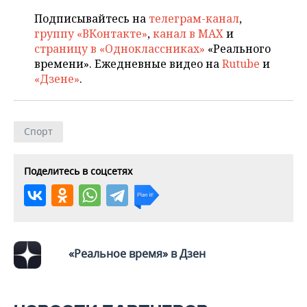
ВОДНЫЕ ВИДЫ СПОРТА
ОБРАЗОВАНИЕ
Подписывайтесь на
телеграм-канал
,
группу «ВКонтакте»
,
канал в MAX
и
ХОККЕЙ С МЯЧОМ
ПРОИСШЕСТВИЯ
страницу в «Одноклассниках»
«Реального
времени». Ежедневные видео на
Rutube
и
«Дзене»
.
Спорт
Поделитесь в соцсетях
«Реальное время» в Дзен