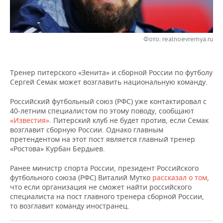
НЕФТЕХИМИЯ
РОЗНИЧНАЯ ТОРГОВЛЯ
НОВОСТИ ТЕХНОЛОГИЙ
МЕРОПРИЯТИЯ
НЕФТЬ
Фото: realnoevremya.ru
ТРАНСПОРТ
IT
НОВОСТИ МЕРОПРИЯТИЙ
СПОРТ
ОПК
УСЛУГИ
МЕДИА
ВЫЕЗДНАЯ РЕДАКЦИЯ
НОВОСТИ СПОРТА
ОБЩЕСТВО
ЭНЕРГЕТИКА
Тренер питерского «Зенита» и сборной России по футболу
Сергей Семак может возглавить национальную команду.
ТЕЛЕКОММУНИКАЦИИ
БИЗНЕС-БРАНЧИ
ФУТБОЛ
НОВОСТИ ОБЩЕСТВА
ФОТОГАЛЕРЕЯ
Российский футбольный союз (РФС) уже контактировал с
ONLINE-КОНФЕРЕНЦИИ
ХОККЕЙ
ВЛАСТЬ
СЮЖЕТЫ
40-летним специалистом по этому поводу, сообщают
«Известия»
. Питерский клуб не будет против, если Семак
возглавит сборную России. Однако главным
ОТКРЫТАЯ ЛЕКЦИЯ
БАСКЕТБОЛ
ИНФРАСТРУКТУРА
СПРАВОЧНИК
претендентом на этот пост является главный тренер
«Ростова» Курбан Бердыев.
ВОЛЕЙБОЛ
ИСТОРИЯ
СПИСОК ПЕРСОН
ПОЛНАЯ ВЕРСИЯ
Ранее министр спорта России, президент Российского
футбольного союза (РФС) Виталий Мутко
рассказал о том
,
КИБЕРСПОРТ
КУЛЬТУРА
СПИСОК КОМПАНИЙ
что если организация не сможет найти российского
специалиста на пост главного тренера сборной России,
ФИГУРНОЕ КАТАНИЕ
МЕДИЦИНА
то возглавит команду иностранец.