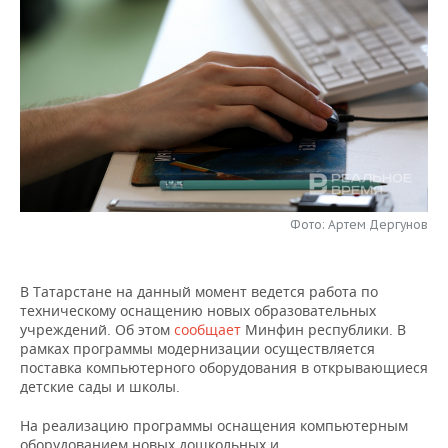
НЕФТЕХИМИЯ
РОЗНИЧНАЯ ТОРГОВЛЯ
НОВОСТИ ТЕХНОЛОГИЙ
МЕРОПРИЯТИЯ
НЕФТЬ
ТРАНСПОРТ
IT
НОВОСТИ МЕРОПРИЯТИЙ
СПОРТ
ОПК
УСЛУГИ
МЕДИА
ВЫЕЗДНАЯ РЕДАКЦИЯ
НОВОСТИ СПОРТА
ОБЩЕСТВО
ЭНЕРГЕТИКА
ТЕЛЕКОММУНИКАЦИИ
БИЗНЕС-БРАНЧИ
ФУТБОЛ
НОВОСТИ ОБЩЕСТВА
ФОТОГАЛЕРЕЯ
ONLINE-КОНФЕРЕНЦИИ
ХОККЕЙ
ВЛАСТЬ
СЮЖЕТЫ
Фото: Артем Дергунов
ОТКРЫТАЯ ЛЕКЦИЯ
БАСКЕТБОЛ
ИНФРАСТРУКТУРА
СПРАВОЧНИК
В Татарстане на данный момент ведется работа по
техническому оснащению новых образовательных
ВОЛЕЙБОЛ
ИСТОРИЯ
СПИСОК ПЕРСОН
ПОЛНАЯ ВЕРСИЯ
учреждений. Об этом
сообщает
Минфин республики. В
рамках программы модернизации осуществляется
КИБЕРСПОРТ
КУЛЬТУРА
СПИСОК КОМПАНИЙ
поставка компьютерного оборудования в открывающиеся
детские сады и школы.
ФИГУРНОЕ КАТАНИЕ
МЕДИЦИНА
На реализацию программы оснащения компьютерным
оборудованием новых дошкольных и