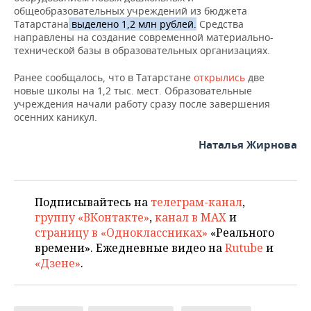
ВОДНЫЕ ВИДЫ СПОРТА
ОБРАЗОВАНИЕ
общеобразовательных учреждений из бюджета
Татарстана
выделено 1,2 млн рублей.
Средства
ХОККЕЙ С МЯЧОМ
ПРОИСШЕСТВИЯ
направлены на создание современной материально-
технической базы в образовательных организациях.
Ранее сообщалось, что в Татарстане
открылись
две
новые школы на 1,2 тыс. мест. Образовательные
учреждения начали работу сразу после завершения
осенних каникул.
Наталья Жирнова
Подписывайтесь на
телеграм-канал
,
группу «ВКонтакте»
,
канал в MAX
и
страницу в «Одноклассниках»
«Реального
времени». Ежедневные видео на
Rutube
и
«Дзене»
.