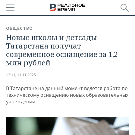
РЕГИОНЫ
ОБЩЕСТВО
Новые школы и детсады
БАШКОРТОСТАН
НОВОСТИ
Татарстана получат
ТАТАРСТАН
АНАЛИТИКА
современное оснащение за 1,2
млн рублей
УДМУРТИЯ
НОВОСТИ АНАЛИТИКИ
ЭКОНОМИКА
12:11, 11.11.2025
ДЕКЛАРАЦИИ О ДОХОДАХ
НОВОСТИ ЭКОНОМИКИ
ПРОМЫШЛЕННОСТЬ
В Татарстане на данный момент ведется работа по
КОРОЛИ ГОСЗАКАЗА ПФО
ФИНАНСЫ
НОВОСТИ
НЕДВИЖИМОСТЬ
техническому оснащению новых образовательных
ПРОМЫШЛЕННОСТИ
учреждений
ВУЗЫ ТАТАРСТАНА
БАНКИ
НОВОСТИ НЕДВИЖИМОСТИ
АВТО
АГРОПРОМ
КОМУ ПРИНАДЛЕЖАТ
БЮДЖЕТ
НОВОСТИ АВТО
БИЗНЕС
ТОРГОВЫЕ ЦЕНТРЫ
МАШИНОСТРОЕНИЕ
ТАТАРСТАНА
ИНВЕСТИЦИИ
НОВОСТИ БИЗНЕСА
ТЕХНОЛОГИИ