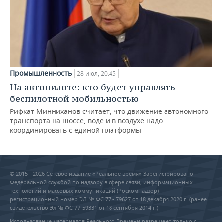
Промышленность
28 июл, 20:45
На автопилоте: кто будет управлять
беспилотной мобильностью
Рифкат Минниханов считает, что движение автономного
транспорта на шоссе, воде и в воздухе надо
координировать с единой платформы
© 2015 - 2026 Сетевое издание «Реальное время» Зарегистрировано
Федеральной службой по надзору в сфере связи, информационных
технологий и массовых коммуникаций (Роскомнадзор) –
регистрационный номер ЭЛ № ФС 77 - 79627 от 18 декабря 2020 г. (ранее
свидетельство Эл № ФС 77-59331 от 18 сентября 2014 г.)
Использование материалов Реального Времени разрешено только с