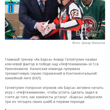
НЕФТЕХИМИЯ
РОЗНИЧНАЯ ТОРГОВЛЯ
НОВОСТИ ТЕХНОЛОГИЙ
МЕРОПРИЯТИЯ
НЕФТЬ
ТРАНСПОРТ
IT
НОВОСТИ МЕРОПРИЯТИЙ
СПОРТ
ОПК
УСЛУГИ
МЕДИА
ВЫЕЗДНАЯ РЕДАКЦИЯ
НОВОСТИ СПОРТА
ОБЩЕСТВО
ЭНЕРГЕТИКА
ТЕЛЕКОММУНИКАЦИИ
БИЗНЕС-БРАНЧИ
ФУТБОЛ
НОВОСТИ ОБЩЕСТВА
ФОТОГАЛЕРЕЯ
Фото: Динар Фатыхов
ONLINE-КОНФЕРЕНЦИИ
ХОККЕЙ
ВЛАСТЬ
СЮЖЕТЫ
Главный тренер «Ак Барса» Анвар Гатиятулин назвал
ключевой фактор в победе над «Нефтехимиком» (4:1) в
ОТКРЫТАЯ ЛЕКЦИЯ
БАСКЕТБОЛ
ИНФРАСТРУКТУРА
СПРАВОЧНИК
Нижнекамске. Казанская команда прервала
трехматчевую серию поражений в Континентальной
ВОЛЕЙБОЛ
ИСТОРИЯ
СПИСОК ПЕРСОН
ПОЛНАЯ ВЕРСИЯ
хоккейной лиге (КХЛ).
Гатиятулин попросил игроков «Ак Барса» активно начать
КИБЕРСПОРТ
КУЛЬТУРА
СПИСОК КОМПАНИЙ
игру с «Нефтехимиком», чтобы успеть сделать задел в
счете до того, как хоккеисты устанут. «Барсы» забросили
ФИГУРНОЕ КАТАНИЕ
МЕДИЦИНА
три из четырех своих шайб в первом периоде.