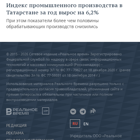
Индекс промышленного производства в
Татарстане за год вырос на 6,2%
При этом показатели более чем половины
обрабатывающих производств снизились
© 2015 - 2026 Сетевое издание «Реальное время» Зарегистрировано
Федеральной службой по надзору в сфере связи, информационных
технологий и массовых коммуникаций (Роскомнадзор) –
регистрационный номер ЭЛ № ФС 77 - 79627 от 18 декабря 2020 г. (ранее
свидетельство Эл № ФС 77-59331 от 18 сентября 2014 г.)
Использование материалов Реального Времени разрешено только с
предварительного согласия правообладателей, упоминание сайта и
прямая гиперссылка обязательны при частичном или полном
воспроизведении материалов.
18+
RU
EN
РЕДАКЦИЯ
РЕКЛАМА
Учредитель ООО «Реальное