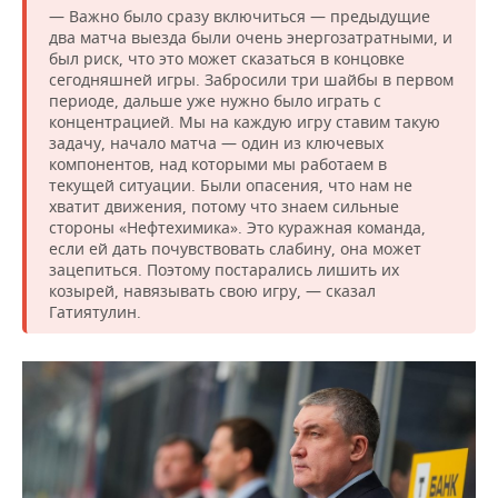
ВОДНЫЕ ВИДЫ СПОРТА
ОБРАЗОВАНИЕ
— Важно было сразу включиться — предыдущие
два матча выезда были очень энергозатратными, и
ХОККЕЙ С МЯЧОМ
ПРОИСШЕСТВИЯ
был риск, что это может сказаться в концовке
сегодняшней игры. Забросили три шайбы в первом
периоде, дальше уже нужно было играть с
концентрацией. Мы на каждую игру ставим такую
задачу, начало матча — один из ключевых
компонентов, над которыми мы работаем в
текущей ситуации. Были опасения, что нам не
хватит движения, потому что знаем сильные
стороны «Нефтехимика». Это куражная команда,
если ей дать почувствовать слабину, она может
зацепиться. Поэтому постарались лишить их
козырей, навязывать свою игру, — сказал
Гатиятулин.