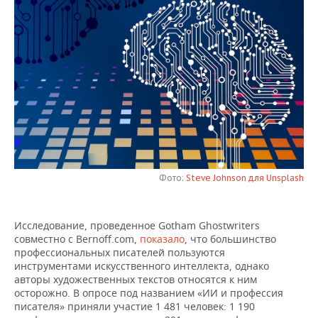
НЕФТЕХИМИЯ
РОЗНИЧНАЯ ТОРГОВЛЯ
НОВОСТИ ТЕХНОЛОГИЙ
МЕРОПРИЯТИЯ
НЕФТЬ
ТРАНСПОРТ
IT
НОВОСТИ МЕРОПРИЯТИЙ
СПОРТ
ОПК
УСЛУГИ
МЕДИА
ВЫЕЗДНАЯ РЕДАКЦИЯ
НОВОСТИ СПОРТА
ОБЩЕСТВО
ЭНЕРГЕТИКА
ТЕЛЕКОММУНИКАЦИИ
БИЗНЕС-БРАНЧИ
ФУТБОЛ
НОВОСТИ ОБЩЕСТВА
ФОТОГАЛЕРЕЯ
ONLINE-КОНФЕРЕНЦИИ
ХОККЕЙ
ВЛАСТЬ
СЮЖЕТЫ
Фото:
Steve Johnson для Unsplash
ОТКРЫТАЯ ЛЕКЦИЯ
БАСКЕТБОЛ
ИНФРАСТРУКТУРА
СПРАВОЧНИК
ВОЛЕЙБОЛ
ИСТОРИЯ
СПИСОК ПЕРСОН
ПОЛНАЯ ВЕРСИЯ
Исследование, проведенное Gotham Ghostwriters
совместно с Bernoff.com,
показало
, что большинство
профессиональных писателей пользуются
КИБЕРСПОРТ
КУЛЬТУРА
СПИСОК КОМПАНИЙ
инструментами искусственного интеллекта, однако
авторы художественных текстов относятся к ним
ФИГУРНОЕ КАТАНИЕ
МЕДИЦИНА
осторожно. В опросе под названием «ИИ и профессия
писателя» приняли участие 1 481 человек: 1 190