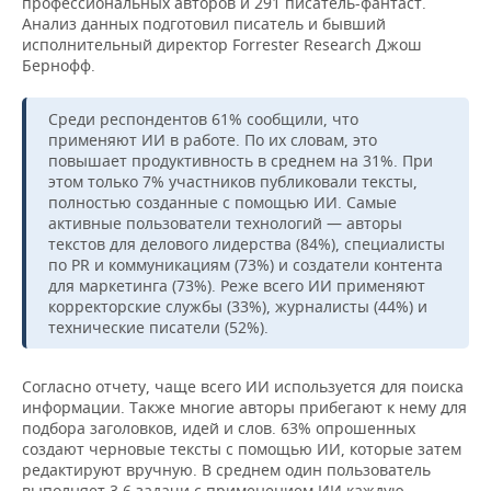
ВОДНЫЕ ВИДЫ СПОРТА
ОБРАЗОВАНИЕ
профессиональных авторов и 291 писатель-фантаст.
Анализ данных подготовил писатель и бывший
исполнительный директор Forrester Research Джош
ХОККЕЙ С МЯЧОМ
ПРОИСШЕСТВИЯ
Бернофф.
Среди респондентов 61% сообщили, что
применяют ИИ в работе. По их словам, это
повышает продуктивность в среднем на 31%. При
этом только 7% участников публиковали тексты,
полностью созданные с помощью ИИ. Самые
активные пользователи технологий — авторы
текстов для делового лидерства (84%), специалисты
по PR и коммуникациям (73%) и создатели контента
для маркетинга (73%). Реже всего ИИ применяют
корректорские службы (33%), журналисты (44%) и
технические писатели (52%).
Согласно отчету, чаще всего ИИ используется для поиска
информации. Также многие авторы прибегают к нему для
подбора заголовков, идей и слов. 63% опрошенных
создают черновые тексты с помощью ИИ, которые затем
редактируют вручную. В среднем один пользователь
выполняет 3,6 задачи с применением ИИ каждую