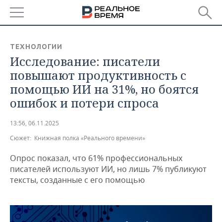
РЕГИОНЫ
ТЕХНОЛОГИИ
Исследование: писатели
БАШКОРТОСТАН
НОВОСТИ
повышают продуктивность с
ТАТАРСТАН
АНАЛИТИКА
помощью ИИ на 31%, но боятся
ошибок и потери спроса
УДМУРТИЯ
НОВОСТИ АНАЛИТИКИ
ЭКОНОМИКА
13:56, 06.11.2025
ДЕКЛАРАЦИИ О ДОХОДАХ
НОВОСТИ ЭКОНОМИКИ
ПРОМЫШЛЕННОСТЬ
Сюжет:
Книжная полка «Реального времени»
КОРОЛИ ГОСЗАКАЗА ПФО
ФИНАНСЫ
НОВОСТИ
НЕДВИЖИМОСТЬ
ПРОМЫШЛЕННОСТИ
Опрос показал, что 61% профессиональных
писателей используют ИИ, но лишь 7% публикуют
ВУЗЫ ТАТАРСТАНА
БАНКИ
НОВОСТИ НЕДВИЖИМОСТИ
АВТО
тексты, созданные с его помощью
АГРОПРОМ
КОМУ ПРИНАДЛЕЖАТ
БЮДЖЕТ
НОВОСТИ АВТО
БИЗНЕС
ТОРГОВЫЕ ЦЕНТРЫ
МАШИНОСТРОЕНИЕ
ТАТАРСТАНА
ИНВЕСТИЦИИ
НОВОСТИ БИЗНЕСА
ТЕХНОЛОГИИ