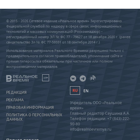
© 2015 - 2026 Сетевое издание «Реальное время» Зарегистрировано
Федеральной службой по надзору в сфере связи, информационных
технологий и массовых коммуникаций (Роскомнадзор) –
регистрационный номер ЭЛ № ФС 77 - 79627 от 18 декабря 2020 г. (ранее
свидетельство Эл № ФС 77-59331 от 18 сентября 2014 г.)
Использование материалов Реального Времени разрешено только с
предварительного согласия правообладателей, упоминание сайта и
прямая гиперссылка обязательны при частичном или полном
воспроизведении материалов.
18+
RU
EN
РЕДАКЦИЯ
РЕКЛАМА
Учредитель ООО «Реальное
ПРАВОВАЯ ИНФОРМАЦИЯ
время»
Главный редактор Саушина А.А.
ПОЛИТИКА О ПЕРСОНАЛЬНЫХ
Телефон редакции: +7 (843) 222-
ДАННЫХ
90-80
info@realnoevremya.ru