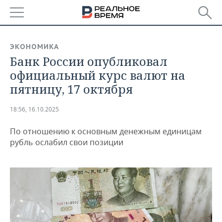
РЕГИОНЫ
ЭКОНОМИКА
Банк России опубликовал
БАШКОРТОСТАН
НОВОСТИ
официальный курс валют на
ТАТАРСТАН
АНАЛИТИКА
пятницу, 17 октября
УДМУРТИЯ
НОВОСТИ АНАЛИТИКИ
ЭКОНОМИКА
18:56, 16.10.2025
ДЕКЛАРАЦИИ О ДОХОДАХ
НОВОСТИ ЭКОНОМИКИ
ПРОМЫШЛЕННОСТЬ
По отношению к основным денежным единицам
рубль ослабил свои позиции
КОРОЛИ ГОСЗАКАЗА ПФО
ФИНАНСЫ
НОВОСТИ
НЕДВИЖИМОСТЬ
ПРОМЫШЛЕННОСТИ
ВУЗЫ ТАТАРСТАНА
БАНКИ
НОВОСТИ НЕДВИЖИМОСТИ
АВТО
АГРОПРОМ
КОМУ ПРИНАДЛЕЖАТ
БЮДЖЕТ
НОВОСТИ АВТО
БИЗНЕС
ТОРГОВЫЕ ЦЕНТРЫ
МАШИНОСТРОЕНИЕ
ТАТАРСТАНА
ИНВЕСТИЦИИ
НОВОСТИ БИЗНЕСА
ТЕХНОЛОГИИ