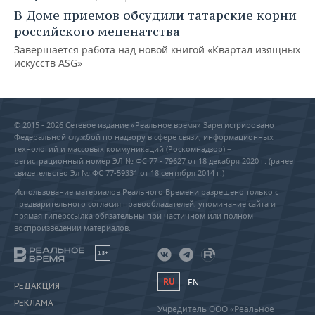
В Доме приемов обсудили татарские корни
российского меценатства
Завершается работа над новой книгой «Квартал изящных
искусств ASG»
© 2015 - 2026 Сетевое издание «Реальное время» Зарегистрировано
Федеральной службой по надзору в сфере связи, информационных
технологий и массовых коммуникаций (Роскомнадзор) –
регистрационный номер ЭЛ № ФС 77 - 79627 от 18 декабря 2020 г. (ранее
свидетельство Эл № ФС 77-59331 от 18 сентября 2014 г.)
Использование материалов Реального Времени разрешено только с
предварительного согласия правообладателей, упоминание сайта и
прямая гиперссылка обязательны при частичном или полном
воспроизведении материалов.
18+
RU
EN
РЕДАКЦИЯ
РЕКЛАМА
Учредитель ООО «Реальное