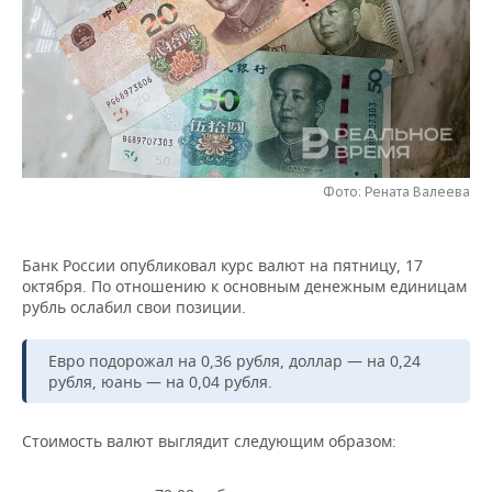
НЕФТЕХИМИЯ
РОЗНИЧНАЯ ТОРГОВЛЯ
НОВОСТИ ТЕХНОЛОГИЙ
МЕРОПРИЯТИЯ
НЕФТЬ
ТРАНСПОРТ
IT
НОВОСТИ МЕРОПРИЯТИЙ
СПОРТ
ОПК
УСЛУГИ
МЕДИА
ВЫЕЗДНАЯ РЕДАКЦИЯ
НОВОСТИ СПОРТА
ОБЩЕСТВО
ЭНЕРГЕТИКА
ТЕЛЕКОММУНИКАЦИИ
БИЗНЕС-БРАНЧИ
ФУТБОЛ
НОВОСТИ ОБЩЕСТВА
ФОТОГАЛЕРЕЯ
Фото: Рената Валеева
ONLINE-КОНФЕРЕНЦИИ
ХОККЕЙ
ВЛАСТЬ
СЮЖЕТЫ
Банк России опубликовал курс валют на пятницу, 17
октября. По отношению к основным денежным единицам
ОТКРЫТАЯ ЛЕКЦИЯ
БАСКЕТБОЛ
ИНФРАСТРУКТУРА
СПРАВОЧНИК
рубль ослабил свои позиции.
ВОЛЕЙБОЛ
ИСТОРИЯ
СПИСОК ПЕРСОН
ПОЛНАЯ ВЕРСИЯ
Евро подорожал на 0,36 рубля, доллар — на 0,24
рубля, юань — на 0,04 рубля.
КИБЕРСПОРТ
КУЛЬТУРА
СПИСОК КОМПАНИЙ
Стоимость валют выглядит следующим образом:
ФИГУРНОЕ КАТАНИЕ
МЕДИЦИНА