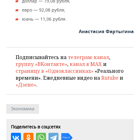
ВОДНЫЕ ВИДЫ СПОРТА
ОБРАЗОВАНИЕ
доллар — 79,08 рубля;
евро — 92,08 рубля;
ХОККЕЙ С МЯЧОМ
ПРОИСШЕСТВИЯ
юань — 11,06 рубля.
Анастасия Фартыгина
Подписывайтесь на
телеграм-канал
,
группу «ВКонтакте»
,
канал в MAX
и
страницу в «Одноклассниках»
«Реального
времени». Ежедневные видео на
Rutube
и
«Дзене»
.
Экономика
Поделитесь в соцсетях