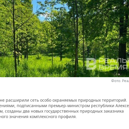
Фото: Ре
ане расширили сеть особо охраняемых природных территорий.
ениями, подписанными премьер-министром республики Алекс
, созданы два новых государственных природных заказника
ного значения комплексного профиля.