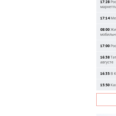
Рос
17:28
маркетп
Мер
17:14
Жит
08:00
мобильн
Рос
17:00
Тат
16:38
августе
В К
16:35
Каж
15:50