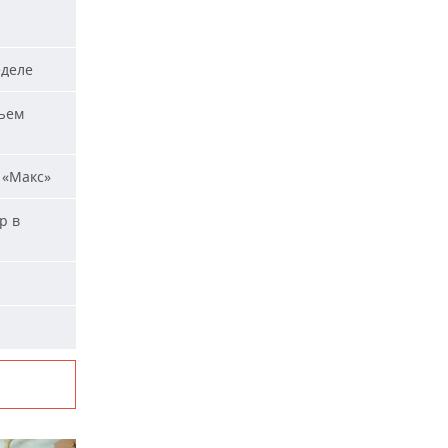
еделе
ъем
 «Макс»
р в