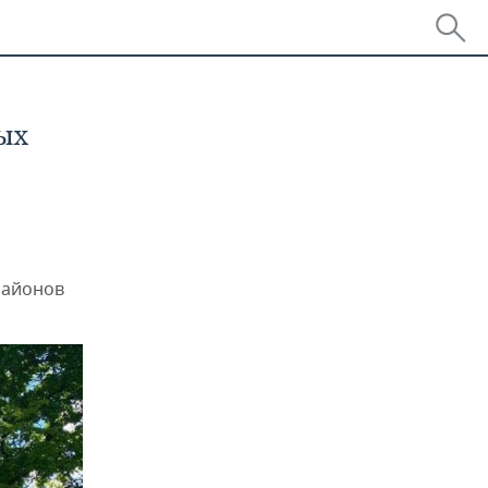
ых
районов