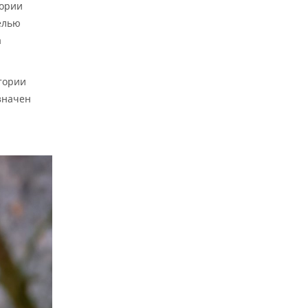
тории
целью
а
итории
значен