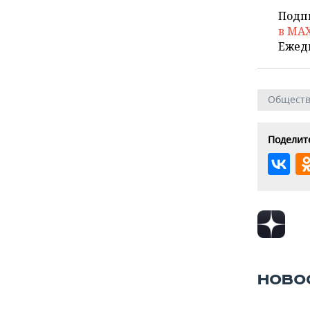
Подп
в MA
Ежед
Общест
Поделите
НОВО