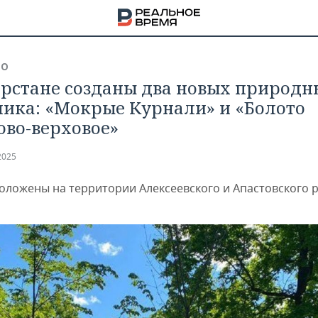
ВО
арстане созданы два новых природн
ника: «Мокрые Курнали» и «Болото
ово-верховое»
2025
оложены на территории Алексеевского и Апастовского 
НА