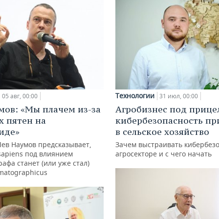
Технологии
05 авг, 00:00
31 июл, 00:00
мов: «Мы плачем из-за
Агробизнес под прице
х пятен на
кибербезопасность пр
иде»
в сельское хозяйство
Лев Наумов предсказывает,
Зачем выстраивать кибербезо
sapiens под влиянием
агросекторе и с чего начать
афа станет (или уже стал)
matographicus