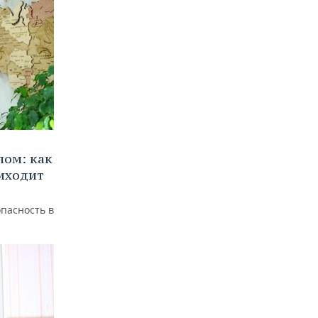
лом: как
иходит
пасность в