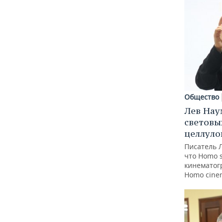
Общество
Лев Нау
световы
целлуло
Писатель 
что Homo 
кинематогр
Homo cine