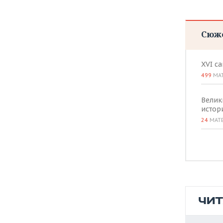
Сюж
XVI с
499
МА
Велик
истор
24
МАТ
ЧИ