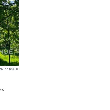
альное время
еем