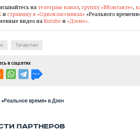
исывайтесь на
телеграм-канал
,
группу «ВКонтакте»
,
к
X
и
страницу в «Одноклассниках»
«Реального времени»
невные видео на
Rutube
и
«Дзене»
.
во
Татарстан
сь в соцсетях
«Реальное время» в Дзен
СТИ ПАРТНЕРОВ