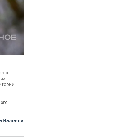
чено
щих
иторий
ного
а Валеева