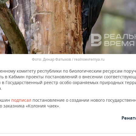
Динар Фатыхов / realnoevremya.ru
венному комитету республики по биологическим ресурсам пору
ть в Кабмин проекты постановлений о внесении соответствую
 в Государственный реестр особо охраняемых природных терр
.
сошин
подписал
постановление о создании нового государствен
о заказника «Колония чаек».
Ренат