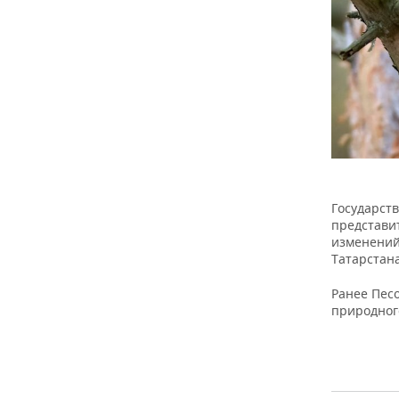
Государст
представи
изменений
Татарстана
Ранее Пе
природног