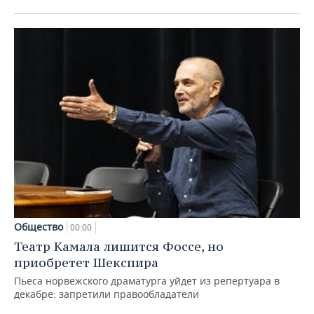
Общество
00:00
Театр Камала лишится Фоссе, но
приобретет Шекспира
Пьеса норвежского драматурга уйдет из репертуара в
декабре: запретили правообладатели