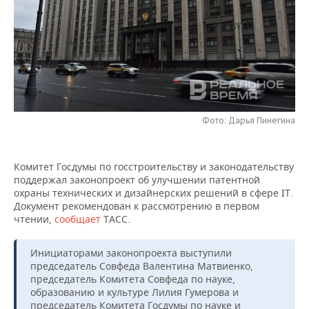
НЕФТЕХИМИЯ
РОЗНИЧНАЯ ТОРГОВЛЯ
НОВОСТИ ТЕХНОЛОГИЙ
МЕРОПРИЯТИЯ
НЕФТЬ
ТРАНСПОРТ
IT
НОВОСТИ МЕРОПРИЯТИЙ
СПОРТ
ОПК
УСЛУГИ
МЕДИА
ВЫЕЗДНАЯ РЕДАКЦИЯ
НОВОСТИ СПОРТА
ОБЩЕСТВО
ЭНЕРГЕТИКА
ТЕЛЕКОММУНИКАЦИИ
БИЗНЕС-БРАНЧИ
ФУТБОЛ
НОВОСТИ ОБЩЕСТВА
ФОТОГАЛЕРЕЯ
Фото: Дарья Пинегина
ONLINE-КОНФЕРЕНЦИИ
ХОККЕЙ
ВЛАСТЬ
СЮЖЕТЫ
Комитет Госдумы по госстроительству и законодательству
поддержал законопроект об улучшении патентной
ОТКРЫТАЯ ЛЕКЦИЯ
БАСКЕТБОЛ
ИНФРАСТРУКТУРА
СПРАВОЧНИК
охраны технических и дизайнерских решений в сфере IT.
Документ рекомендован к рассмотрению в первом
ВОЛЕЙБОЛ
ИСТОРИЯ
СПИСОК ПЕРСОН
ПОЛНАЯ ВЕРСИЯ
чтении,
сообщает
ТАСС.
КИБЕРСПОРТ
КУЛЬТУРА
СПИСОК КОМПАНИЙ
Инициаторами законопроекта выступили
председатель Совфеда Валентина Матвиенко,
ФИГУРНОЕ КАТАНИЕ
МЕДИЦИНА
председатель Комитета Совфеда по науке,
образованию и культуре Лилия Гумерова и
председатель Комитета Госдумы по науке и