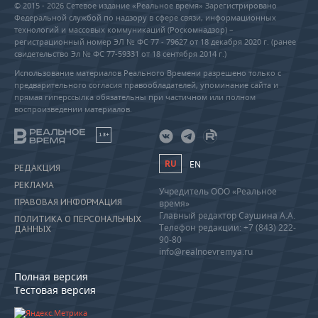
© 2015 - 2026 Сетевое издание «Реальное время» Зарегистрировано
Федеральной службой по надзору в сфере связи, информационных
технологий и массовых коммуникаций (Роскомнадзор) –
регистрационный номер ЭЛ № ФС 77 - 79627 от 18 декабря 2020 г. (ранее
свидетельство Эл № ФС 77-59331 от 18 сентября 2014 г.)
Использование материалов Реального Времени разрешено только с
предварительного согласия правообладателей, упоминание сайта и
прямая гиперссылка обязательны при частичном или полном
воспроизведении материалов.
18+
RU
EN
РЕДАКЦИЯ
РЕКЛАМА
Учредитель ООО «Реальное
ПРАВОВАЯ ИНФОРМАЦИЯ
время»
Главный редактор Саушина А.А.
ПОЛИТИКА О ПЕРСОНАЛЬНЫХ
Телефон редакции: +7 (843) 222-
ДАННЫХ
90-80
info@realnoevremya.ru
Полная версия
Тестовая версия