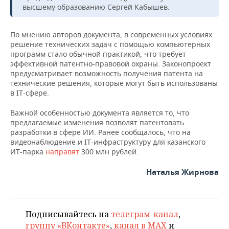
ВОДНЫЕ ВИДЫ СПОРТА
ОБРАЗОВАНИЕ
высшему образованию Сергей Кабышев.
ХОККЕЙ С МЯЧОМ
ПРОИСШЕСТВИЯ
По мнению авторов документа, в современных условиях
решение технических задач с помощью компьютерных
программ стало обычной практикой, что требует
эффективной патентно-правовой охраны. Законопроект
предусматривает возможность получения патента на
технические решения, которые могут быть использованы
в IT-сфере.
Важной особенностью документа является то, что
предлагаемые изменения позволят патентовать
разработки в сфере ИИ. Ранее сообщалось, что на
видеонаблюдение и IT-инфраструктуру для казанского
ИТ-парка
направят
300 млн рублей.
Наталья Жирнова
Подписывайтесь на
телеграм-канал
,
группу «ВКонтакте»
,
канал в MAX
и