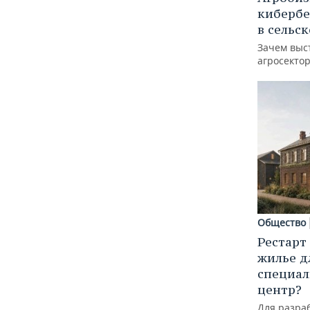
кибербе
в сельс
Зачем выс
агросектор
Общество
Рестарт
жилье д
специал
центр?
Для разра