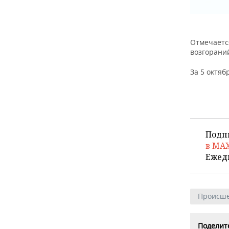
Отмечаетс
возгорани
За 5 октяб
Подп
в MA
Ежед
Происше
Поделите