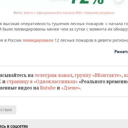
взято с официального канала ФБУ «Авиалесоохрана»
я высокая оперативность тушения лесных пожаров: с начала г
й были ликвидированы менее чем за сутки с момента их обнар
ря в России
ликвидировали
12 лесных пожаров в девяти регион
Ренат
исывайтесь на
телеграм-канал
,
группу «ВКонтакте»
,
к
X
и
страницу в «Одноклассниках»
«Реального времени»
невные видео на
Rutube
и
«Дзене»
.
ствия
сь в соцсетях