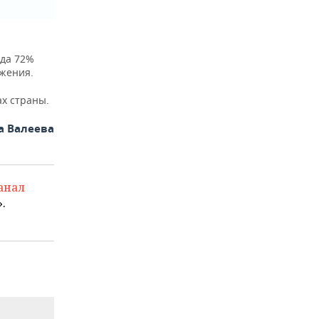
ода 72%
ужения.
ах страны.
а Валеева
анал
.