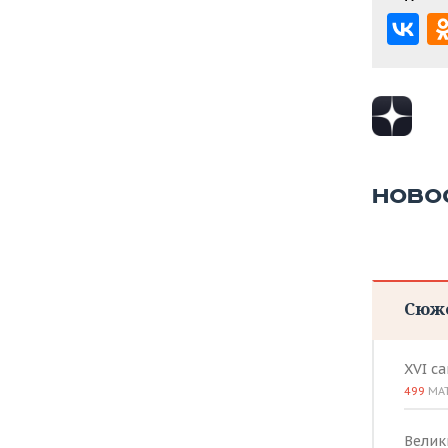
НОВО
Сюж
XVI с
499
МА
Велик