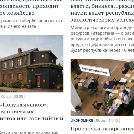
зопасность приходит
власти, бизнеса, гражд
кое хозяйство
науки ведет республик
экологическому успех
траивать кибербезопасность в
е и с чего начать
Министр экологии и природн
ресурсов Татарстана — о расч
рекультивации объектов нак
вреда, о цифровизации и о то
будет республика через 10 ле
06 авг, 00:00
 «Полукамушков»:
ля приезжих
истов или событийный
Экономика
06 авг, 14:40
Просрочка татарстанс
ботки концепции реновации