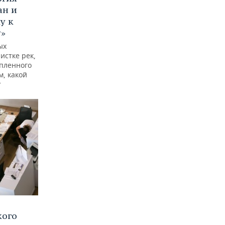
ан и
у к
у»
ых
истке рек,
опленного
м, какой
т
кого