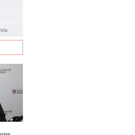
БПЛА
ргия