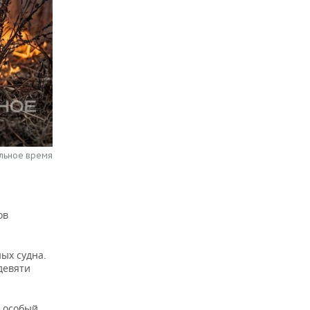
альное время
ов
ых судна.
девяти
о особый