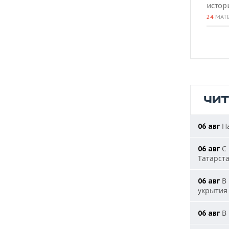
истор
24
МАТ
ЧИ
На
06 авг
С 
06 авг
Татарст
В 
06 авг
укрытия
В 
06 авг