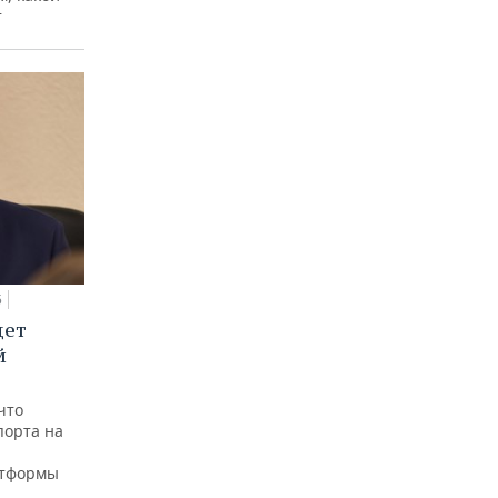
т
5
дет
й
что
порта на
атформы