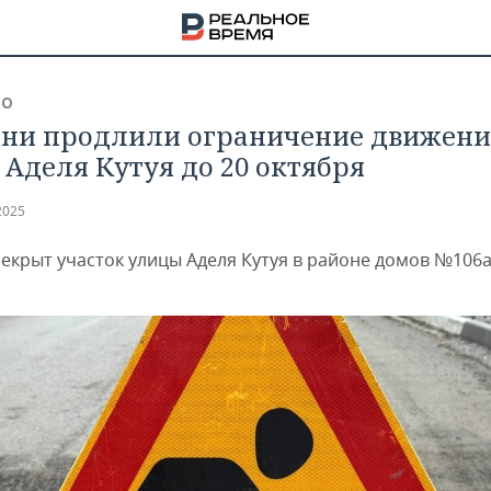
ВО
ани продлили ограничение движени
 Аделя Кутуя до 20 октября
2025
рекрыт участок улицы Аделя Кутуя в районе домов №106а
НА