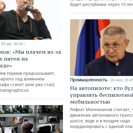
будет республика через 10 ле
05 авг, 00:00
мов: «Мы плачем из-за
х пятен на
иде»
Лев Наумов предсказывает,
sapiens под влиянием
Промышленность
28 июл, 20:4
афа станет (или уже стал)
На автопилоте: кто бу
matographicus
управлять беспилотно
мобильностью
Рифкат Минниханов считает, 
движение автономного транс
шоссе, воде и в воздухе надо
координировать с единой пл