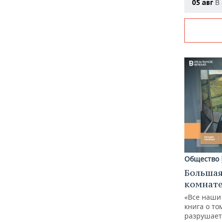
В 
05 авг
Общество
Большая
комнат
«Все наши
книга о то
разрушает