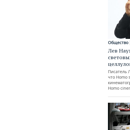
Общество
Лев Нау
световы
целлуло
Писатель 
что Homo 
кинематогр
Homo cine