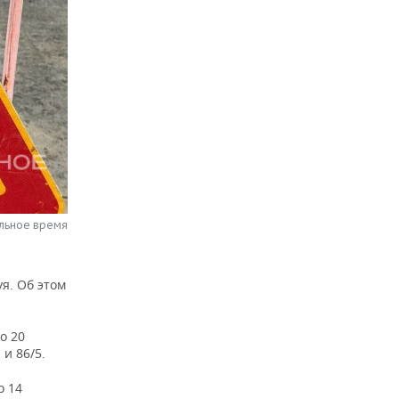
альное время
я. Об этом
о 20
и 86/5.
о 14