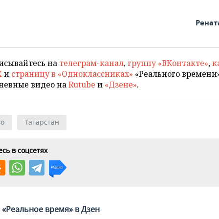
Ренат
исывайтесь на
телеграм-канал
,
группу «ВКонтакте»
,
к
X
и
страницу в «Одноклассниках»
«Реального времени»
невные видео на
Rutube
и
«Дзене»
.
во
Татарстан
сь в соцсетях
«Реальное время» в Дзен