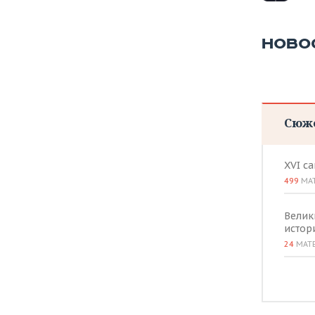
НОВО
Сюж
XVI с
499
МА
Велик
истор
24
МАТ