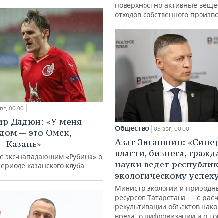
поверхностно-активные веще
отходов собственного произв
вг, 00:00
р Дядюн: «У меня
Общество
03 авг, 00:00
дом — это Омск,
Азат Зиганшин: «Сине
— Казань»
власти, бизнеса, гражд
с экс-нападающим «Рубина» о
науки ведет республик
ериоде казанского клуба
экологическому успех
Министр экологии и природн
ресурсов Татарстана — о расч
рекультивации объектов нак
вреда, о цифровизации и о то