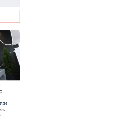
5
т
ычи
ис»
ь