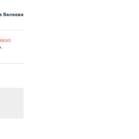
а Валеева
анал
.