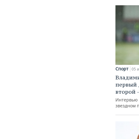
Спорт
05 а
Владими
первый 
второй 
Интервью 
звездном п