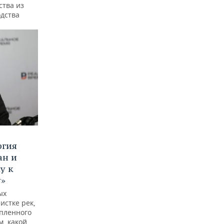
ства из
одства
ргия
ан и
у к
у»
ых
истке рек,
опленного
м, какой