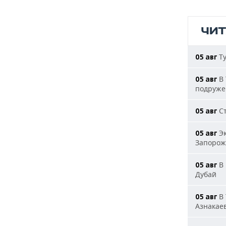
ЧИ
Ту
05 авг
В 
05 авг
подруже
Ст
05 авг
Эк
05 авг
Запорож
В 
05 авг
Дубай
В 
05 авг
Азнакае