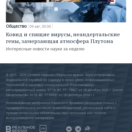
Общество
09 авг, 00:00
Ковид и спящие вирусы, неандертальские
гены, замерзающая атмосфера Плутона
Интересные новости науки за неделю
© 2015 - 2026 Сетевое издание «Реальное время» Зарегистрировано
Федеральной службой по надзору в сфере связи, информационных
технологий и массовых коммуникаций (Роскомнадзор) –
регистрационный номер ЭЛ № ФС 77 - 79627 от 18 декабря 2020 г. (ранее
свидетельство Эл № ФС 77-59331 от 18 сентября 2014 г.)
Использование материалов Реального Времени разрешено только с
предварительного согласия правообладателей, упоминание сайта и
прямая гиперссылка обязательны при частичном или полном
воспроизведении материалов.
18+