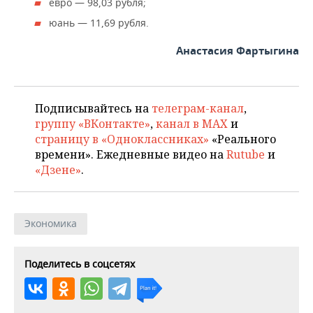
ВОДНЫЕ ВИДЫ СПОРТА
ОБРАЗОВАНИЕ
евро — 98,03 рубля;
юань — 11,69 рубля.
ХОККЕЙ С МЯЧОМ
ПРОИСШЕСТВИЯ
Анастасия Фартыгина
Подписывайтесь на
телеграм-канал
,
группу «ВКонтакте»
,
канал в MAX
и
страницу в «Одноклассниках»
«Реального
времени». Ежедневные видео на
Rutube
и
«Дзене»
.
Экономика
Поделитесь в соцсетях