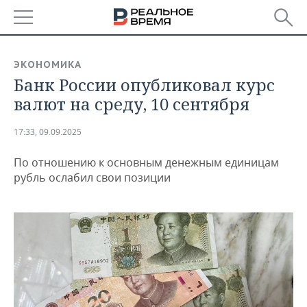
РЕГИОНЫ
ЭКОНОМИКА
Банк России опубликовал курс
БАШКОРТОСТАН
НОВОСТИ
валют на среду, 10 сентября
ТАТАРСТАН
АНАЛИТИКА
17:33, 09.09.2025
УДМУРТИЯ
НОВОСТИ АНАЛИТИКИ
ЭКОНОМИКА
По отношению к основным денежным единицам
ДЕКЛАРАЦИИ О ДОХОДАХ
НОВОСТИ ЭКОНОМИКИ
ПРОМЫШЛЕННОСТЬ
рубль ослабил свои позиции
КОРОЛИ ГОСЗАКАЗА ПФО
ФИНАНСЫ
НОВОСТИ
НЕДВИЖИМОСТЬ
ПРОМЫШЛЕННОСТИ
ВУЗЫ ТАТАРСТАНА
БАНКИ
НОВОСТИ НЕДВИЖИМОСТИ
АВТО
АГРОПРОМ
КОМУ ПРИНАДЛЕЖАТ
БЮДЖЕТ
НОВОСТИ АВТО
БИЗНЕС
ТОРГОВЫЕ ЦЕНТРЫ
МАШИНОСТРОЕНИЕ
ТАТАРСТАНА
ИНВЕСТИЦИИ
НОВОСТИ БИЗНЕСА
ТЕХНОЛОГИИ