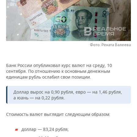
НЕФТЕХИМИЯ
РОЗНИЧНАЯ ТОРГОВЛЯ
НОВОСТИ ТЕХНОЛОГИЙ
МЕРОПРИЯТИЯ
НЕФТЬ
ТРАНСПОРТ
IT
НОВОСТИ МЕРОПРИЯТИЙ
СПОРТ
ОПК
УСЛУГИ
МЕДИА
ВЫЕЗДНАЯ РЕДАКЦИЯ
НОВОСТИ СПОРТА
ОБЩЕСТВО
ЭНЕРГЕТИКА
Фото: Рената Валеева
ТЕЛЕКОММУНИКАЦИИ
БИЗНЕС-БРАНЧИ
ФУТБОЛ
НОВОСТИ ОБЩЕСТВА
ФОТОГАЛЕРЕЯ
Банк России опубликовал курс валют на среду, 10
ONLINE-КОНФЕРЕНЦИИ
ХОККЕЙ
ВЛАСТЬ
СЮЖЕТЫ
сентября. По отношению к основным денежным
единицам рубль ослабил свои позиции.
ОТКРЫТАЯ ЛЕКЦИЯ
БАСКЕТБОЛ
ИНФРАСТРУКТУРА
СПРАВОЧНИК
Доллар вырос на 0,90 рубля, евро — на 1,46 рубля,
ВОЛЕЙБОЛ
ИСТОРИЯ
СПИСОК ПЕРСОН
ПОЛНАЯ ВЕРСИЯ
а юань — на 0,22 рубля.
КИБЕРСПОРТ
КУЛЬТУРА
СПИСОК КОМПАНИЙ
Стоимость валют выглядит следующим образом:
ФИГУРНОЕ КАТАНИЕ
МЕДИЦИНА
доллар — 83,24 рубля;