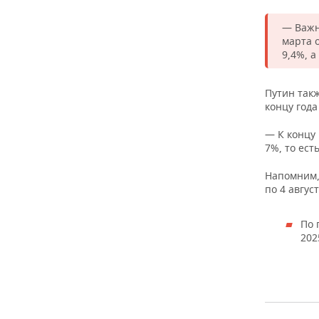
ВОДНЫЕ ВИДЫ СПОРТА
ОБРАЗОВАНИЕ
— Важн
ХОККЕЙ С МЯЧОМ
ПРОИСШЕСТВИЯ
марта 
9,4%, а
Путин такж
концу год
— К концу
7%, то ест
Напомним, 
по 4 авгус
По 
202