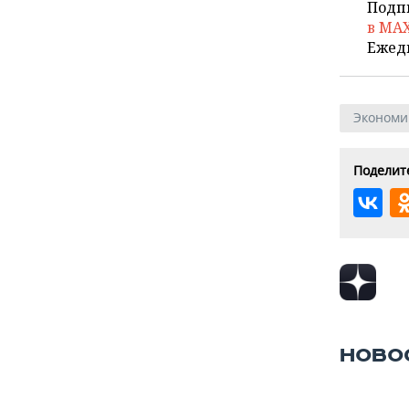
Подп
в MA
Ежед
Экономи
Поделите
НОВО