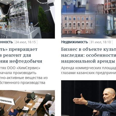
нность
Недвижимость
24 июл, 16:15
31 июл, 18:10
ть» превращает
Бизнес в объекте куль
в реагент для
наследия: особенност
ния нефтедобычи
национальной аренды
тях ООО «ХимСервис»
Аренда коммерческих площад
начала производить
глазами казанских предприн
тно-активные вещества из
обственного производства