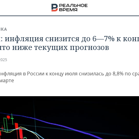
ИКА
: инфляция снизится до 6—7% к кон
 что ниже текущих прогнозов
2025
инфляция в России к концу июля снизилась до 8,8% по с
 марте
НА