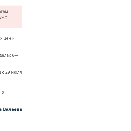
огам
 уже
х цен к
еделах 6—
д с 29 июля
 в
а Валеева