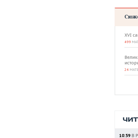
Сюж
XVI с
499
МА
Велик
истор
24
МАТ
ЧИ
В Р
10:59