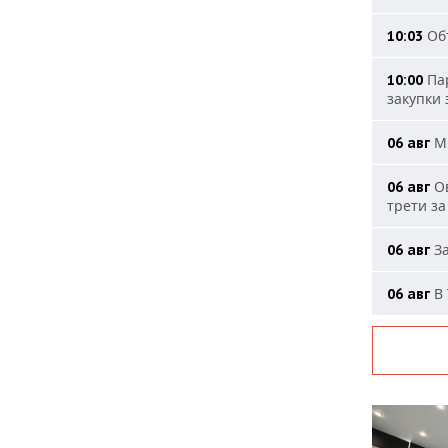
Объ
10:03
Пар
10:00
закупки
МИ
06 авг
Ов
06 авг
трети за
За
06 авг
В 
06 авг