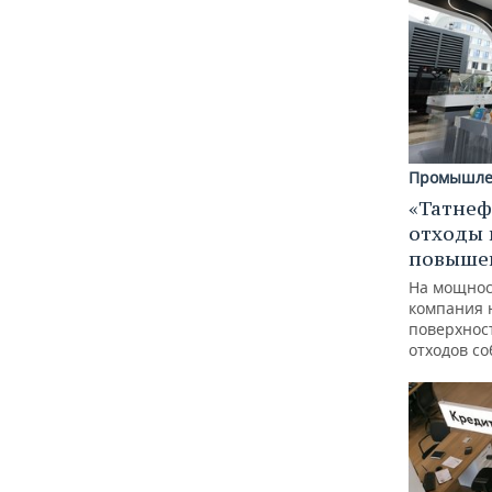
Промышле
«Татнеф
отходы 
повыше
На мощнос
компания 
поверхнос
отходов с