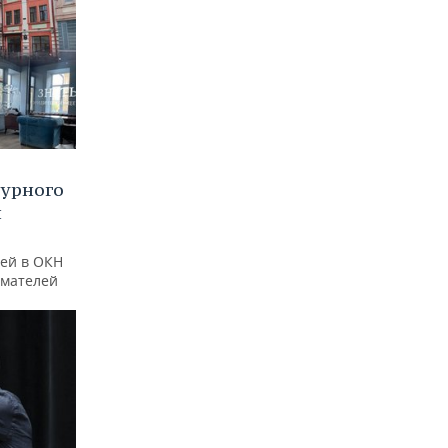
турного
и
ей в ОКН
имателей