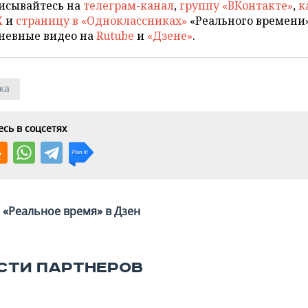
исывайтесь на
телеграм-канал
,
группу «ВКонтакте»
,
к
X
и
страницу в «Одноклассниках»
«Реального времени»
невные видео на
Rutube
и
«Дзене»
.
ка
сь в соцсетях
«Реальное время» в Дзен
СТИ ПАРТНЕРОВ