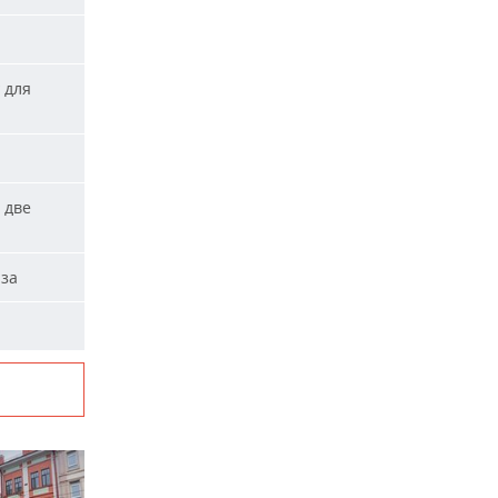
 для
 две
аза