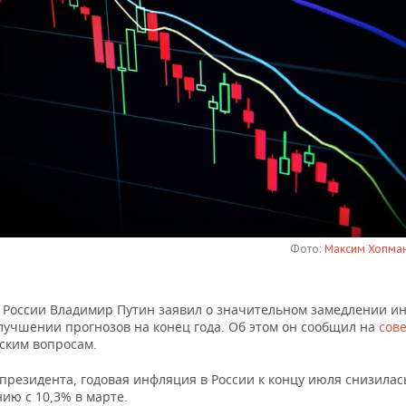
Фото:
Максим Хопман
 России Владимир Путин заявил о значительном замедлении и
лучшении прогнозов на конец года. Об этом он сообщил на
сов
ским вопросам.
президента, годовая инфляция в России к концу июля снизилас
ию с 10,3% в марте.