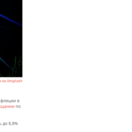
 на Unsplash
нфляции в
ещании
по
ь до 8,8%