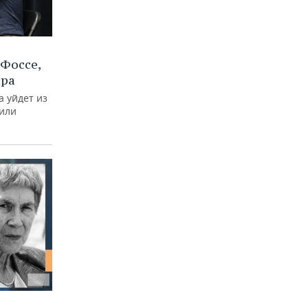
Фоссе,
ира
а уйдет из
тили