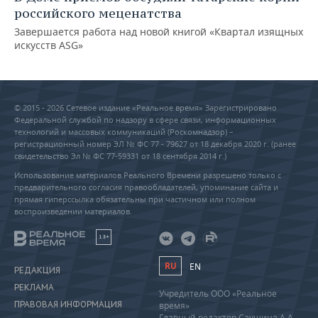
российского меценатства
Завершается работа над новой книгой «Квартал изящных
искусств ASG»
© 2015 - 2026 Сетевое издание «Реальное время» Зарегистрировано
Федеральной службой по надзору в сфере связи, информационных
технологий и массовых коммуникаций (Роскомнадзор) –
регистрационный номер ЭЛ № ФС 77 - 79627 от 18 декабря 2020 г. (ранее
свидетельство Эл № ФС 77-59331 от 18 сентября 2014 г.)
Использование материалов Реального Времени разрешено только с
предварительного согласия правообладателей, упоминание сайта и
прямая гиперссылка обязательны при частичном или полном
воспроизведении материалов.
18+
RU
EN
РЕДАКЦИЯ
РЕКЛАМА
Учредитель ООО «Реальное
ПРАВОВАЯ ИНФОРМАЦИЯ
время»
Главный редактор Саушина А.А.