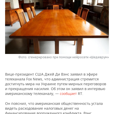
НЕФТЕХИМИЯ
РОЗНИЧНАЯ ТОРГОВЛЯ
НОВОСТИ ТЕХНОЛОГИЙ
МЕРОПРИЯТИЯ
НЕФТЬ
ТРАНСПОРТ
IT
НОВОСТИ МЕРОПРИЯТИЙ
СПОРТ
ОПК
УСЛУГИ
МЕДИА
ВЫЕЗДНАЯ РЕДАКЦИЯ
НОВОСТИ СПОРТА
ОБЩЕСТВО
ЭНЕРГЕТИКА
ТЕЛЕКОММУНИКАЦИИ
БИЗНЕС-БРАНЧИ
ФУТБОЛ
НОВОСТИ ОБЩЕСТВА
ФОТОГАЛЕРЕЯ
ONLINE-КОНФЕРЕНЦИИ
ХОККЕЙ
ВЛАСТЬ
СЮЖЕТЫ
Фото: сгенерировано при помощи нейросети «Шедеврум»
ОТКРЫТАЯ ЛЕКЦИЯ
БАСКЕТБОЛ
ИНФРАСТРУКТУРА
СПРАВОЧНИК
Вице-президент США Джей Ди Вэнс заявил в эфире
телеканала Fox News, что администрация стремится
ВОЛЕЙБОЛ
ИСТОРИЯ
СПИСОК ПЕРСОН
ПОЛНАЯ ВЕРСИЯ
достигнуть мира на Украине путем мирных переговоров
и прекращения насилия. Об этом он заявил в интервью
КИБЕРСПОРТ
КУЛЬТУРА
СПИСОК КОМПАНИЙ
американскому телеканалу, —
сообщает
RT.
ФИГУРНОЕ КАТАНИЕ
МЕДИЦИНА
Он пояснил, что американская общественность устала
видеть расходование налоговых денег на
финансирование вооруженного конфликта. Вэнс