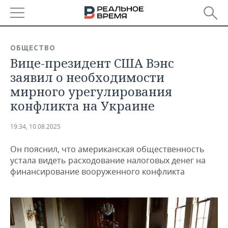
РЕГИОНЫ
ОБЩЕСТВО
Вице-президент США Вэнс
БАШКОРТОСТАН
НОВОСТИ
заявил о необходимости
ТАТАРСТАН
АНАЛИТИКА
мирного урегулирования
конфликта на Украине
УДМУРТИЯ
НОВОСТИ АНАЛИТИКИ
ЭКОНОМИКА
19:34, 10.08.2025
ДЕКЛАРАЦИИ О ДОХОДАХ
НОВОСТИ ЭКОНОМИКИ
ПРОМЫШЛЕННОСТЬ
Он пояснил, что американская общественность
КОРОЛИ ГОСЗАКАЗА ПФО
ФИНАНСЫ
НОВОСТИ
НЕДВИЖИМОСТЬ
устала видеть расходование налоговых денег на
ПРОМЫШЛЕННОСТИ
финансирование вооруженного конфликта
ВУЗЫ ТАТАРСТАНА
БАНКИ
НОВОСТИ НЕДВИЖИМОСТИ
АВТО
АГРОПРОМ
КОМУ ПРИНАДЛЕЖАТ
БЮДЖЕТ
НОВОСТИ АВТО
БИЗНЕС
ТОРГОВЫЕ ЦЕНТРЫ
МАШИНОСТРОЕНИЕ
ТАТАРСТАНА
ИНВЕСТИЦИИ
НОВОСТИ БИЗНЕСА
ТЕХНОЛОГИИ