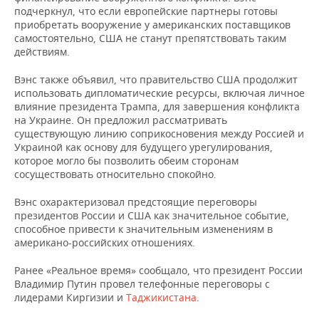
ВОДНЫЕ ВИДЫ СПОРТА
ОБРАЗОВАНИЕ
подчеркнул, что если европейские партнеры готовы
приобретать вооружение у американских поставщиков
ХОККЕЙ С МЯЧОМ
ПРОИСШЕСТВИЯ
самостоятельно, США не станут препятствовать таким
действиям.
Вэнс также объявил, что правительство США продолжит
использовать дипломатические ресурсы, включая личное
влияние президента Трампа, для завершения конфликта
на Украине. Он предложил рассматривать
существующую линию соприкосновения между Россией и
Украиной как основу для будущего урегулирования,
которое могло бы позволить обеим сторонам
сосуществовать относительно спокойно.
Вэнс охарактеризовал предстоящие переговоры
президентов России и США как значительное событие,
способное привести к значительным изменениям в
американо-российских отношениях.
Ранее «Реальное время» сообщало, что президент России
Владимир Путин провел телефонные переговоры с
лидерами Киргизии и
Таджикистана
.