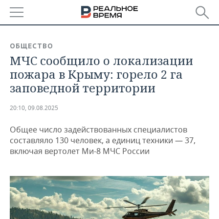
РЕГИОНЫ
ОБЩЕСТВО
МЧС сообщило о локализации
БАШКОРТОСТАН
НОВОСТИ
пожара в Крыму: горело 2 га
ТАТАРСТАН
АНАЛИТИКА
заповедной территории
УДМУРТИЯ
НОВОСТИ АНАЛИТИКИ
ЭКОНОМИКА
20:10, 09.08.2025
ДЕКЛАРАЦИИ О ДОХОДАХ
НОВОСТИ ЭКОНОМИКИ
ПРОМЫШЛЕННОСТЬ
Общее число задействованных специалистов
составляло 130 человек, а единиц техники — 37,
КОРОЛИ ГОСЗАКАЗА ПФО
ФИНАНСЫ
НОВОСТИ
НЕДВИЖИМОСТЬ
включая вертолет Ми-8 МЧС России
ПРОМЫШЛЕННОСТИ
ВУЗЫ ТАТАРСТАНА
БАНКИ
НОВОСТИ НЕДВИЖИМОСТИ
АВТО
АГРОПРОМ
КОМУ ПРИНАДЛЕЖАТ
БЮДЖЕТ
НОВОСТИ АВТО
БИЗНЕС
ТОРГОВЫЕ ЦЕНТРЫ
МАШИНОСТРОЕНИЕ
ТАТАРСТАНА
ИНВЕСТИЦИИ
НОВОСТИ БИЗНЕСА
ТЕХНОЛОГИИ