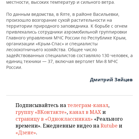
ВОДНЫЕ ВИДЫ СПОРТА
ОБРАЗОВАНИЕ
местности, высоких температур и сильного ветра.
По данным ведомства, в Ялте, в районе Васильевки,
ХОККЕЙ С МЯЧОМ
ПРОИСШЕСТВИЯ
произошло возгорание сухой растительности на
территории природного заповедника. К борьбе с огнем
привлекались сотрудники аэромобильной группировки
Главного управления МЧС России по Республике Крым,
организации «Крым-Спас» и специалисты
лесоохотничьего хозяйства. Общее число
задействованных специалистов составляло 130 человек, а
единиц техники — 37, включая вертолет Ми-8 МЧС
России.
Дмитрий Зайцев
Подписывайтесь на
телеграм-канал
,
группу «ВКонтакте»
,
канал в MAX
и
страницу в «Одноклассниках»
«Реального
времени». Ежедневные видео на
Rutube
и
«Дзене»
.