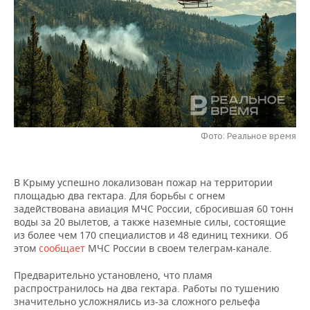
НЕФТЕХИМИЯ
РОЗНИЧНАЯ ТОРГОВЛЯ
НОВОСТИ ТЕХНОЛОГИЙ
МЕРОПРИЯТИЯ
НЕФТЬ
ТРАНСПОРТ
IT
НОВОСТИ МЕРОПРИЯТИЙ
СПОРТ
ОПК
УСЛУГИ
МЕДИА
ВЫЕЗДНАЯ РЕДАКЦИЯ
НОВОСТИ СПОРТА
ОБЩЕСТВО
ЭНЕРГЕТИКА
ТЕЛЕКОММУНИКАЦИИ
БИЗНЕС-БРАНЧИ
ФУТБОЛ
НОВОСТИ ОБЩЕСТВА
ФОТОГАЛЕРЕЯ
Фото: Реальное время
ONLINE-КОНФЕРЕНЦИИ
ХОККЕЙ
ВЛАСТЬ
СЮЖЕТЫ
В Крыму успешно локализован пожар на территории
ОТКРЫТАЯ ЛЕКЦИЯ
БАСКЕТБОЛ
ИНФРАСТРУКТУРА
СПРАВОЧНИК
площадью два гектара. Для борьбы с огнем
задействована авиация МЧС России, сбросившая 60 тонн
ВОЛЕЙБОЛ
ИСТОРИЯ
СПИСОК ПЕРСОН
ПОЛНАЯ ВЕРСИЯ
воды за 20 вылетов, а также наземные силы, состоящие
из более чем 170 специалистов и 48 единиц техники. Об
этом
КИБЕРСПОРТ
КУЛЬТУРА
СПИСОК КОМПАНИЙ
сообщает
МЧС России в своем телеграм-канале.
Предварительно установлено, что пламя
ФИГУРНОЕ КАТАНИЕ
МЕДИЦИНА
распространилось на два гектара. Работы по тушению
значительно усложнялись из-за сложного рельефа