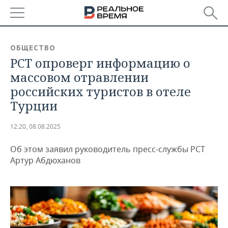
РЕГИОНЫ
ОБЩЕСТВО
РСТ опроверг информацию о
БАШКОРТОСТАН
НОВОСТИ
массовом отравлении
ТАТАРСТАН
АНАЛИТИКА
российских туристов в отеле
Турции
УДМУРТИЯ
НОВОСТИ АНАЛИТИКИ
ЭКОНОМИКА
12:20, 08.08.2025
ДЕКЛАРАЦИИ О ДОХОДАХ
НОВОСТИ ЭКОНОМИКИ
ПРОМЫШЛЕННОСТЬ
Об этом заявил руководитель пресс-службы РСТ
КОРОЛИ ГОСЗАКАЗА ПФО
ФИНАНСЫ
НОВОСТИ
НЕДВИЖИМОСТЬ
Артур Абдюханов
ПРОМЫШЛЕННОСТИ
ВУЗЫ ТАТАРСТАНА
БАНКИ
НОВОСТИ НЕДВИЖИМОСТИ
АВТО
АГРОПРОМ
КОМУ ПРИНАДЛЕЖАТ
БЮДЖЕТ
НОВОСТИ АВТО
БИЗНЕС
ТОРГОВЫЕ ЦЕНТРЫ
МАШИНОСТРОЕНИЕ
ТАТАРСТАНА
ИНВЕСТИЦИИ
НОВОСТИ БИЗНЕСА
ТЕХНОЛОГИИ