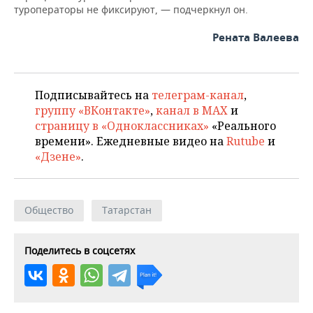
ВОДНЫЕ ВИДЫ СПОРТА
ОБРАЗОВАНИЕ
туроператоры не фиксируют, — подчеркнул он.
ХОККЕЙ С МЯЧОМ
ПРОИСШЕСТВИЯ
Рената Валеева
Подписывайтесь на
телеграм-канал
,
группу «ВКонтакте»
,
канал в MAX
и
страницу в «Одноклассниках»
«Реального
времени». Ежедневные видео на
Rutube
и
«Дзене»
.
Общество
Татарстан
Поделитесь в соцсетях