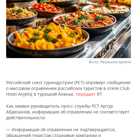
НЕФТЕХИМИЯ
РОЗНИЧНАЯ ТОРГОВЛЯ
НОВОСТИ ТЕХНОЛОГИЙ
МЕРОПРИЯТИЯ
НЕФТЬ
ТРАНСПОРТ
IT
НОВОСТИ МЕРОПРИЯТИЙ
СПОРТ
ОПК
УСЛУГИ
МЕДИА
ВЫЕЗДНАЯ РЕДАКЦИЯ
НОВОСТИ СПОРТА
ОБЩЕСТВО
ЭНЕРГЕТИКА
ТЕЛЕКОММУНИКАЦИИ
БИЗНЕС-БРАНЧИ
ФУТБОЛ
НОВОСТИ ОБЩЕСТВА
ФОТОГАЛЕРЕЯ
Фото: Реальное время
ONLINE-КОНФЕРЕНЦИИ
ХОККЕЙ
ВЛАСТЬ
СЮЖЕТЫ
ОТКРЫТАЯ ЛЕКЦИЯ
БАСКЕТБОЛ
ИНФРАСТРУКТУРА
СПРАВОЧНИК
Российский союз туриндустрии (РСТ) опроверг сообщения
о массовом отравлении российских туристов в отеле Club
Hotel Anjeliq в турецкой Аланье,
передает
RT.
ВОЛЕЙБОЛ
ИСТОРИЯ
СПИСОК ПЕРСОН
ПОЛНАЯ ВЕРСИЯ
Как заявил руководитель пресс-службы РСТ Артур
КИБЕРСПОРТ
КУЛЬТУРА
СПИСОК КОМПАНИЙ
Абдюханов, информация об отравлении не соответствует
действительности.
ФИГУРНОЕ КАТАНИЕ
МЕДИЦИНА
— Информация об отравлении не подтверждается,
обращений туристов страховые компании и