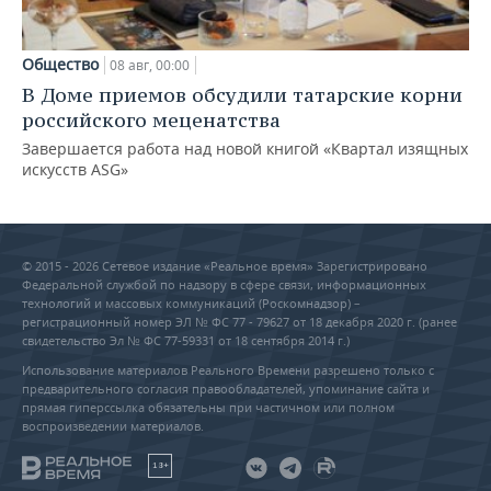
Общество
08 авг, 00:00
В Доме приемов обсудили татарские корни
российского меценатства
Завершается работа над новой книгой «Квартал изящных
искусств ASG»
© 2015 - 2026 Сетевое издание «Реальное время» Зарегистрировано
Федеральной службой по надзору в сфере связи, информационных
технологий и массовых коммуникаций (Роскомнадзор) –
регистрационный номер ЭЛ № ФС 77 - 79627 от 18 декабря 2020 г. (ранее
свидетельство Эл № ФС 77-59331 от 18 сентября 2014 г.)
Использование материалов Реального Времени разрешено только с
предварительного согласия правообладателей, упоминание сайта и
прямая гиперссылка обязательны при частичном или полном
воспроизведении материалов.
18+