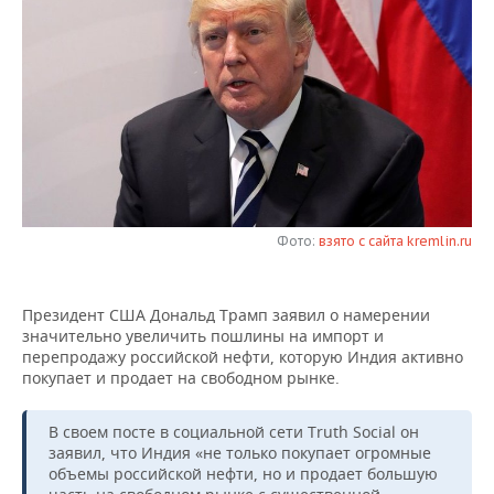
НЕФТЕХИМИЯ
РОЗНИЧНАЯ ТОРГОВЛЯ
НОВОСТИ ТЕХНОЛОГИЙ
МЕРОПРИЯТИЯ
НЕФТЬ
ТРАНСПОРТ
IT
НОВОСТИ МЕРОПРИЯТИЙ
СПОРТ
ОПК
УСЛУГИ
МЕДИА
ВЫЕЗДНАЯ РЕДАКЦИЯ
НОВОСТИ СПОРТА
ОБЩЕСТВО
ЭНЕРГЕТИКА
ТЕЛЕКОММУНИКАЦИИ
БИЗНЕС-БРАНЧИ
ФУТБОЛ
НОВОСТИ ОБЩЕСТВА
ФОТОГАЛЕРЕЯ
ONLINE-КОНФЕРЕНЦИИ
ХОККЕЙ
ВЛАСТЬ
Фото:
взято с сайта kremlin.ru
СЮЖЕТЫ
ОТКРЫТАЯ ЛЕКЦИЯ
БАСКЕТБОЛ
ИНФРАСТРУКТУРА
СПРАВОЧНИК
Президент США Дональд Трамп заявил о намерении
значительно увеличить пошлины на импорт и
ВОЛЕЙБОЛ
ИСТОРИЯ
СПИСОК ПЕРСОН
ПОЛНАЯ ВЕРСИЯ
перепродажу российской нефти, которую Индия активно
покупает и продает на свободном рынке.
КИБЕРСПОРТ
КУЛЬТУРА
СПИСОК КОМПАНИЙ
В своем посте в социальной сети Truth Social он
ФИГУРНОЕ КАТАНИЕ
МЕДИЦИНА
заявил, что Индия «не только покупает огромные
объемы российской нефти, но и продает большую