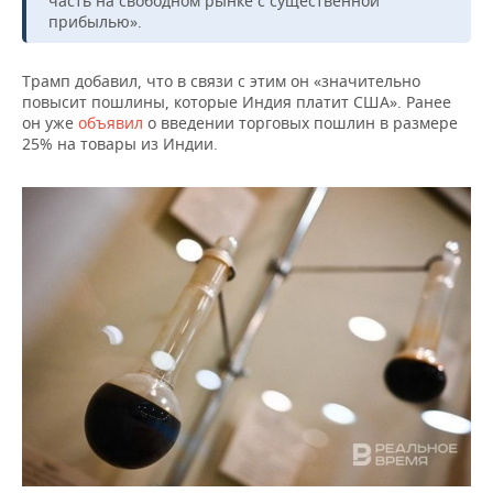
часть на свободном рынке с существенной
ВОДНЫЕ ВИДЫ СПОРТА
ОБРАЗОВАНИЕ
прибылью».
ХОККЕЙ С МЯЧОМ
ПРОИСШЕСТВИЯ
Трамп добавил, что в связи с этим он «значительно
повысит пошлины, которые Индия платит США». Ранее
он уже
объявил
о введении торговых пошлин в размере
25% на товары из Индии.