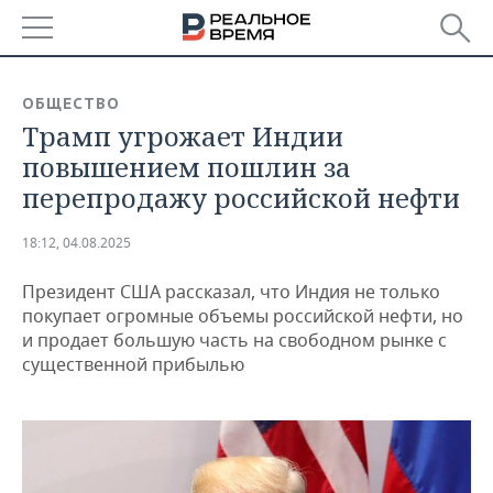
РЕГИОНЫ
ОБЩЕСТВО
Трамп угрожает Индии
БАШКОРТОСТАН
НОВОСТИ
повышением пошлин за
ТАТАРСТАН
АНАЛИТИКА
перепродажу российской нефти
УДМУРТИЯ
НОВОСТИ АНАЛИТИКИ
ЭКОНОМИКА
18:12, 04.08.2025
ДЕКЛАРАЦИИ О ДОХОДАХ
НОВОСТИ ЭКОНОМИКИ
ПРОМЫШЛЕННОСТЬ
Президент США рассказал, что Индия не только
покупает огромные объемы российской нефти, но
КОРОЛИ ГОСЗАКАЗА ПФО
ФИНАНСЫ
НОВОСТИ
НЕДВИЖИМОСТЬ
и продает большую часть на свободном рынке с
ПРОМЫШЛЕННОСТИ
существенной прибылью
ВУЗЫ ТАТАРСТАНА
БАНКИ
НОВОСТИ НЕДВИЖИМОСТИ
АВТО
АГРОПРОМ
КОМУ ПРИНАДЛЕЖАТ
БЮДЖЕТ
НОВОСТИ АВТО
БИЗНЕС
ТОРГОВЫЕ ЦЕНТРЫ
МАШИНОСТРОЕНИЕ
ТАТАРСТАНА
ИНВЕСТИЦИИ
НОВОСТИ БИЗНЕСА
ТЕХНОЛОГИИ