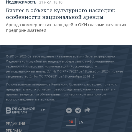
Недвижимость
31 июл, 18:10
Бизнес в объекте культурного наследия:
особенности национальной аренды
Аренда коммерческих площадей в ОКН глазами казанских
предпринимателей
© 2015 - 2026 Сетевое издание «Реальное время» Зарегистрировано
Федеральной службой по надзору в сфере связи, информационных
технологий и массовых коммуникаций (Роскомнадзор) –
регистрационный номер ЭЛ № ФС 77 - 79627 от 18 декабря 2020 г. (ранее
свидетельство Эл № ФС 77-59331 от 18 сентября 2014 г.)
Использование материалов Реального Времени разрешено только с
предварительного согласия правообладателей, упоминание сайта и
прямая гиперссылка обязательны при частичном или полном
воспроизведении материалов.
18+
RU
EN
РЕДАКЦИЯ
РЕКЛАМА