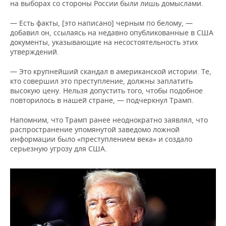
ВОДНЫЕ ВИДЫ СПОРТА
ОБРАЗОВАНИЕ
на выборах со стороны России были лишь домыслами.
— Есть факты, [это написано] черным по белому, —
ХОККЕЙ С МЯЧОМ
ПРОИСШЕСТВИЯ
добавил он, ссылаясь на недавно опубликованные в США
документы, указывающие на несостоятельность этих
утверждений.
— Это крупнейший скандал в американской истории. Те,
кто совершил это преступление, должны заплатить
высокую цену. Нельзя допустить того, чтобы подобное
повторилось в нашей стране, — подчеркнул Трамп.
Напомним, что Трамп ранее неоднократно заявлял, что
распространение упомянутой заведомо ложной
информации было «преступлением века» и создало
серьезную угрозу для США.