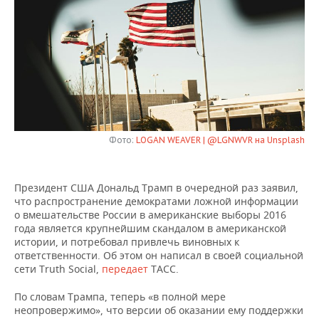
НЕФТЕХИМИЯ
РОЗНИЧНАЯ ТОРГОВЛЯ
НОВОСТИ ТЕХНОЛОГИЙ
МЕРОПРИЯТИЯ
НЕФТЬ
ТРАНСПОРТ
IT
НОВОСТИ МЕРОПРИЯТИЙ
СПОРТ
ОПК
УСЛУГИ
МЕДИА
ВЫЕЗДНАЯ РЕДАКЦИЯ
НОВОСТИ СПОРТА
ОБЩЕСТВО
ЭНЕРГЕТИКА
ТЕЛЕКОММУНИКАЦИИ
БИЗНЕС-БРАНЧИ
ФУТБОЛ
НОВОСТИ ОБЩЕСТВА
ФОТОГАЛЕРЕЯ
Фото:
LOGAN WEAVER | @LGNWVR на Unsplash
ONLINE-КОНФЕРЕНЦИИ
ХОККЕЙ
ВЛАСТЬ
СЮЖЕТЫ
Президент США Дональд Трамп в очередной раз заявил,
ОТКРЫТАЯ ЛЕКЦИЯ
БАСКЕТБОЛ
ИНФРАСТРУКТУРА
СПРАВОЧНИК
что распространение демократами ложной информации
о вмешательстве России в американские выборы 2016
ВОЛЕЙБОЛ
ИСТОРИЯ
СПИСОК ПЕРСОН
ПОЛНАЯ ВЕРСИЯ
года является крупнейшим скандалом в американской
истории, и потребовал привлечь виновных к
ответственности. Об этом он написал в своей социальной
КИБЕРСПОРТ
КУЛЬТУРА
СПИСОК КОМПАНИЙ
сети Truth Social,
передает
ТАСС.
ФИГУРНОЕ КАТАНИЕ
МЕДИЦИНА
По словам Трампа, теперь «в полной мере
неопровержимо», что версии об оказании ему поддержки