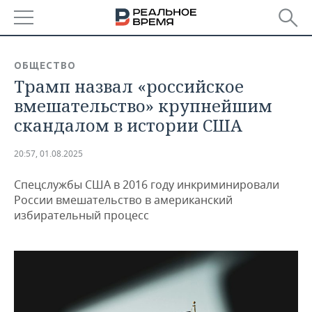
РЕГИОНЫ
ОБЩЕСТВО
Трамп назвал «российское
БАШКОРТОСТАН
НОВОСТИ
вмешательство» крупнейшим
ТАТАРСТАН
АНАЛИТИКА
скандалом в истории США
УДМУРТИЯ
НОВОСТИ АНАЛИТИКИ
ЭКОНОМИКА
20:57, 01.08.2025
ДЕКЛАРАЦИИ О ДОХОДАХ
НОВОСТИ ЭКОНОМИКИ
ПРОМЫШЛЕННОСТЬ
Спецслужбы США в 2016 году инкриминировали
России вмешательство в американский
КОРОЛИ ГОСЗАКАЗА ПФО
ФИНАНСЫ
НОВОСТИ
НЕДВИЖИМОСТЬ
избирательный процесс
ПРОМЫШЛЕННОСТИ
ВУЗЫ ТАТАРСТАНА
БАНКИ
НОВОСТИ НЕДВИЖИМОСТИ
АВТО
АГРОПРОМ
КОМУ ПРИНАДЛЕЖАТ
БЮДЖЕТ
НОВОСТИ АВТО
БИЗНЕС
ТОРГОВЫЕ ЦЕНТРЫ
МАШИНОСТРОЕНИЕ
ТАТАРСТАНА
ИНВЕСТИЦИИ
НОВОСТИ БИЗНЕСА
ТЕХНОЛОГИИ