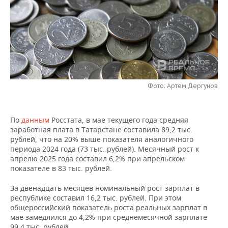
НЕФТЕХИМИЯ
РОЗНИЧНАЯ ТОРГОВЛЯ
НОВОСТИ ТЕХНОЛОГИЙ
МЕРОПРИЯТИЯ
НЕФТЬ
ТРАНСПОРТ
IT
НОВОСТИ МЕРОПРИЯТИЙ
СПОРТ
ОПК
УСЛУГИ
МЕДИА
ВЫЕЗДНАЯ РЕДАКЦИЯ
НОВОСТИ СПОРТА
ОБЩЕСТВО
ЭНЕРГЕТИКА
Фото: Артем Дергунов
ТЕЛЕКОММУНИКАЦИИ
БИЗНЕС-БРАНЧИ
ФУТБОЛ
НОВОСТИ ОБЩЕСТВА
ФОТОГАЛЕРЕЯ
ONLINE-КОНФЕРЕНЦИИ
ХОККЕЙ
ВЛАСТЬ
СЮЖЕТЫ
По
данным
Росстата, в мае текущего года средняя
заработная плата в Татарстане составила 89,2 тыс.
ОТКРЫТАЯ ЛЕКЦИЯ
БАСКЕТБОЛ
ИНФРАСТРУКТУРА
СПРАВОЧНИК
рублей, что на 20% выше показателя аналогичного
периода 2024 года (73 тыс. рублей). Месячный рост к
апрелю 2025 года составил 6,2% при апрельском
ВОЛЕЙБОЛ
ИСТОРИЯ
СПИСОК ПЕРСОН
ПОЛНАЯ ВЕРСИЯ
показателе в 83 тыс. рублей.
КИБЕРСПОРТ
КУЛЬТУРА
СПИСОК КОМПАНИЙ
За двенадцать месяцев номинальный рост зарплат в
республике составил 16,2 тыс. рублей. При этом
ФИГУРНОЕ КАТАНИЕ
МЕДИЦИНА
общероссийский показатель роста реальных зарплат в
мае замедлился до 4,2% при среднемесячной зарплате
99,4 тыс. рублей.