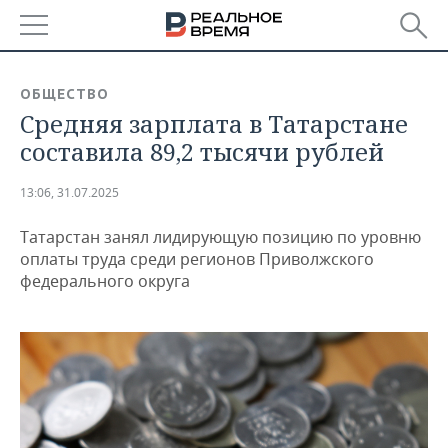
РЕГИОНЫ
ОБЩЕСТВО
Средняя зарплата в Татарстане
БАШКОРТОСТАН
НОВОСТИ
составила 89,2 тысячи рублей
ТАТАРСТАН
АНАЛИТИКА
13:06, 31.07.2025
УДМУРТИЯ
НОВОСТИ АНАЛИТИКИ
ЭКОНОМИКА
Татарстан занял лидирующую позицию по уровню
ДЕКЛАРАЦИИ О ДОХОДАХ
НОВОСТИ ЭКОНОМИКИ
ПРОМЫШЛЕННОСТЬ
оплаты труда среди регионов Приволжского
федерального округа
КОРОЛИ ГОСЗАКАЗА ПФО
ФИНАНСЫ
НОВОСТИ
НЕДВИЖИМОСТЬ
ПРОМЫШЛЕННОСТИ
ВУЗЫ ТАТАРСТАНА
БАНКИ
НОВОСТИ НЕДВИЖИМОСТИ
АВТО
АГРОПРОМ
КОМУ ПРИНАДЛЕЖАТ
БЮДЖЕТ
НОВОСТИ АВТО
БИЗНЕС
ТОРГОВЫЕ ЦЕНТРЫ
МАШИНОСТРОЕНИЕ
ТАТАРСТАНА
ИНВЕСТИЦИИ
НОВОСТИ БИЗНЕСА
ТЕХНОЛОГИИ