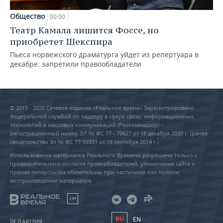
Общество
00:00
Театр Камала лишится Фоссе, но
приобретет Шекспира
Пьеса норвежского драматурга уйдет из репертуара в
декабре: запретили правообладатели
© 2015 - 2026 Сетевое издание «Реальное время» Зарегистрировано
Федеральной службой по надзору в сфере связи, информационных
технологий и массовых коммуникаций (Роскомнадзор) –
регистрационный номер ЭЛ № ФС 77 - 79627 от 18 декабря 2020 г. (ранее
свидетельство Эл № ФС 77-59331 от 18 сентября 2014 г.)
Использование материалов Реального Времени разрешено только с
предварительного согласия правообладателей, упоминание сайта и
прямая гиперссылка обязательны при частичном или полном
воспроизведении материалов.
18+
RU
EN
РЕДАКЦИЯ