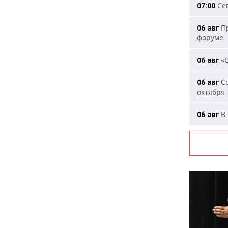
Сег
07:00
Пр
06 авг
форуме
«О
06 авг
Со
06 авг
октября
В 
06 авг