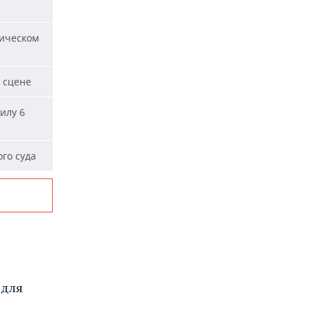
ическом
 сцене
илу 6
го суда
 для