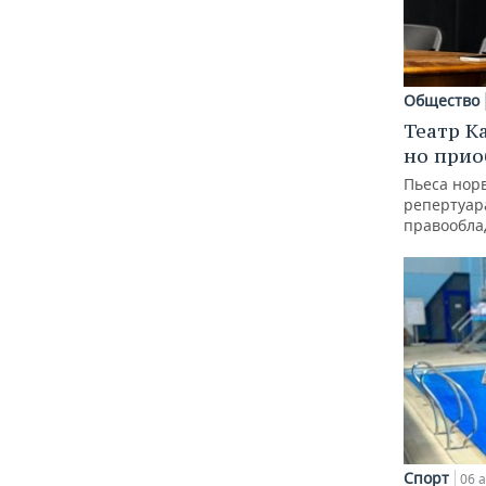
Общество
Театр К
но прио
Пьеса норв
репертуар
правообла
Спорт
06 а