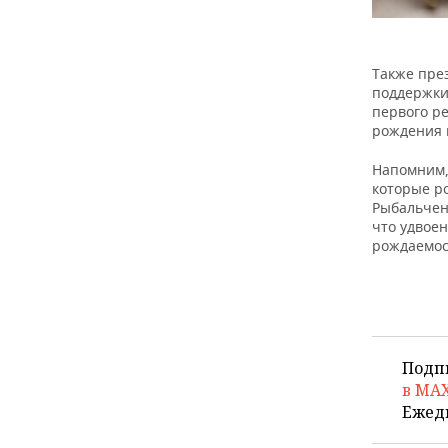
Также пре
поддержки
первого ре
рождения 
Напомним,
которые ро
Рыбальчен
что удвое
рождаемос
Подп
в MA
Ежед