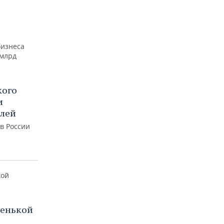
кого
и
блей
 в России
ленькой