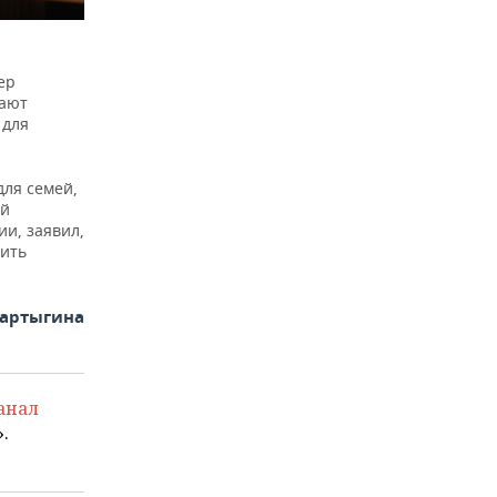
ер
жают
 для
для семей,
ей
и, заявил,
сить
Фартыгина
анал
.