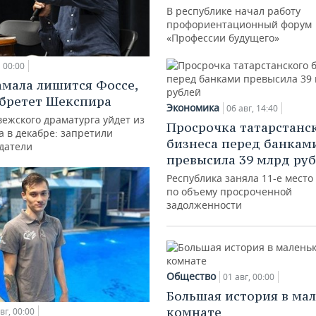
В республике начал работу
профориентационный форум
«Профессии будущего»
00:00
амала лишится Фоссе,
бретет Шекспира
Экономика
06 авг, 14:40
ежского драматурга уйдет из
Просрочка татарстанс
а в декабре: запретили
бизнеса перед банкам
датели
превысила 39 млрд ру
Республика заняла 11-е место
по объему просроченной
задолженности
Общество
01 авг, 00:00
Большая история в ма
комнате
вг, 00:00