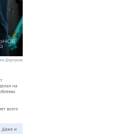
тем Дергунов
нт
делал на
роблемы
ет всего
 Даже и