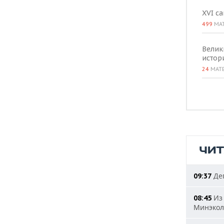
XVI с
499
МА
Велик
истор
24
МАТ
ЧИ
Деп
09:37
Из 
08:45
Минэкол