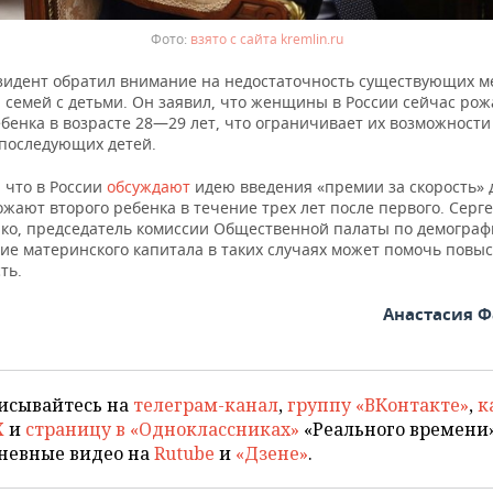
взято с сайта kremlin.ru
зидент обратил внимание на недостаточность существующих м
 семей с детьми. Он заявил, что женщины в России сейчас ро
бенка в возрасте 28—29 лет, что ограничивает их возможности
последующих детей.
 что в России
обсуждают
идею введения «премии за скорость» 
жают второго ребенка в течение трех лет после первого. Серг
ко, председатель комиссии Общественной палаты по демографи
ние материнского капитала в таких случаях может помочь повы
ть.
Анастасия 
исывайтесь на
телеграм-канал
,
группу «ВКонтакте»
,
к
X
и
страницу в «Одноклассниках»
«Реального времени»
невные видео на
Rutube
и
«Дзене»
.