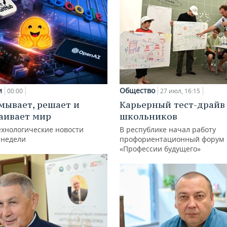
и
Общество
00:00
27 июл, 16:15
мывает, решает и
Карьерный тест-драйв
аивает мир
школьников
ехнологические новости
В республике начал работу
 недели
профориентационный форум
«Профессии будущего»