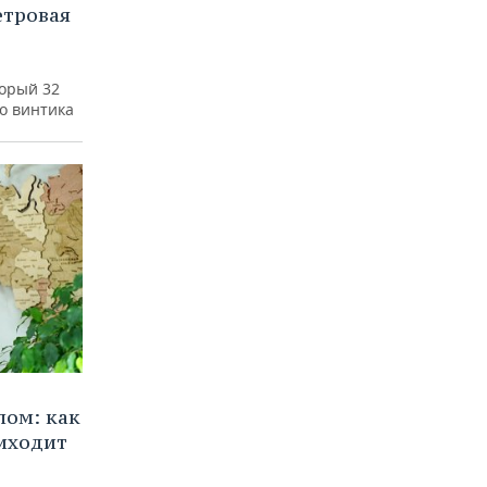
етровая
а
торый 32
го винтика
лом: как
иходит