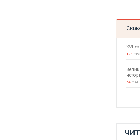
Сюж
XVI с
499
МА
Велик
истор
24
МАТ
ЧИ