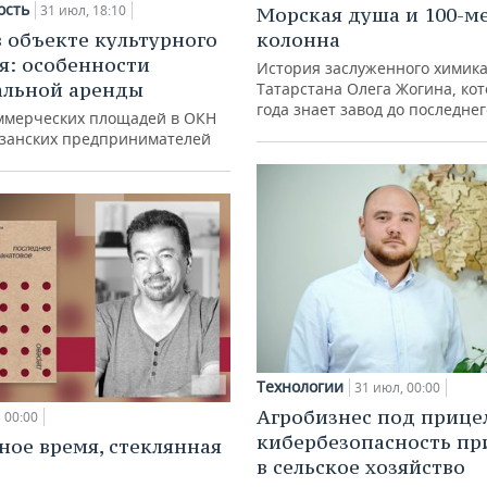
ость
31 июл, 18:10
Морская душа и 100-м
в объекте культурного
колонна
я: особенности
История заслуженного химик
альной аренды
Татарстана Олега Жогина, ко
года знает завод до последне
ммерческих площадей в ОКН
азанских предпринимателей
Технологии
31 июл, 00:00
Агробизнес под прице
00:00
кибербезопасность пр
ное время, стеклянная
в сельское хозяйство