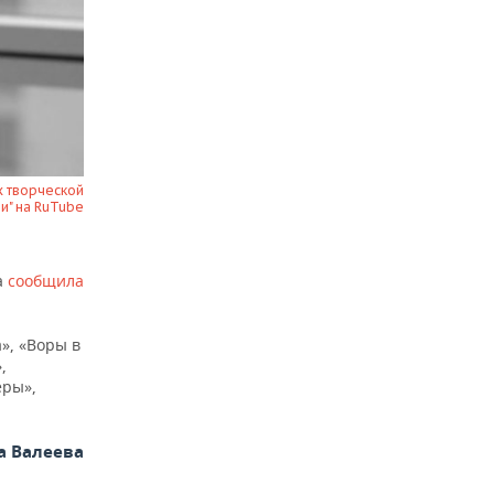
х творческой
и" на RuTube
а
сообщила
», «Воры в
,
ёры»,
а Валеева