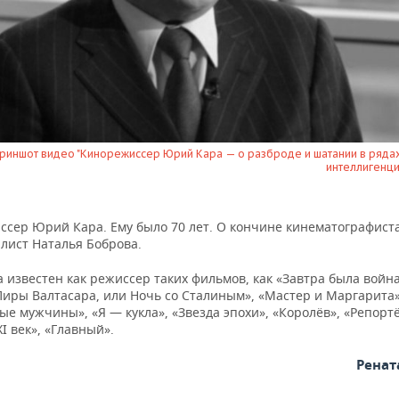
криншот видео "Кинорежиссер Юрий Кара — о разброде и шатании в ряда
интеллигенци
ссер Юрий Кара. Ему было 70 лет. О кончине кинематографист
лист Наталья Боброва.
известен как режиссер таких фильмов, как «Завтра была война
Пиры Валтасара, или Ночь со Сталиным», «Мастер и Маргарита»
е мужчины», «Я — кукла», «Звезда эпохи», «Королёв», «Репорт
XI век», «Главный».
Ренат