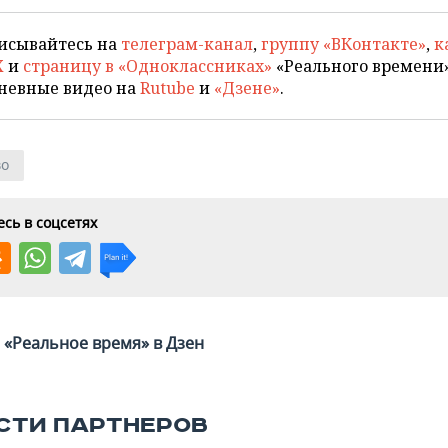
исывайтесь на
телеграм-канал
,
группу «ВКонтакте»
,
к
X
и
страницу в «Одноклассниках»
«Реального времени»
невные видео на
Rutube
и
«Дзене»
.
во
сь в соцсетях
«Реальное время» в Дзен
СТИ ПАРТНЕРОВ