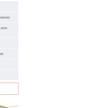
зимних
 млн
ме