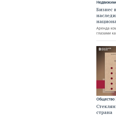
Недвижим
Бизнес 
наследи
национ
Аренда ко
глазами к
Общество
Стеклян
страна