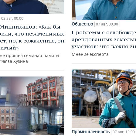
03 авг, 00:00
Общество
07 авг, 00:00
Минниханов: «Как бы
Проблемы с освобожд
рили, что незаменимых
арендованных земель
ет, но, к сожалению, он
участков: что важно з
нимый»
Мнение эксперта
ане прошел семинар памяти
 Фаяза Хузина
Промышленность
07 авг, 13:00