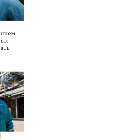
ением
ных
нать