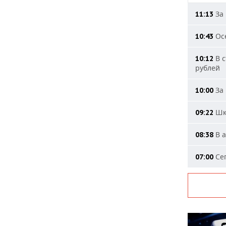
За 
11:13
Осе
10:43
В с
10:12
рублей
За 
10:00
Шко
09:22
В а
08:38
Сег
07:00