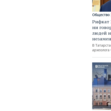
Общество
Рифкат 
ни гово
людей н
незаме
В Татарст
археолога