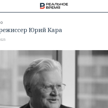
ВО
режиссер Юрий Кара
2025
НА