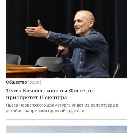
Общество
00:00
Театр Камала лишится Фоссе, но
приобретет Шекспира
Пьеса норвежского драматурга уйдет из репертуара в
декабре: запретили правообладатели