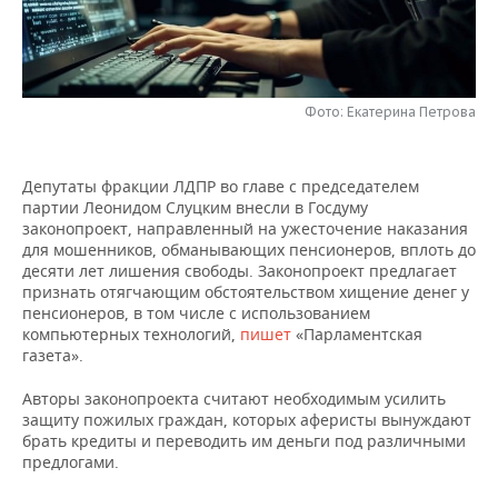
НЕФТЕХИМИЯ
РОЗНИЧНАЯ ТОРГОВЛЯ
НОВОСТИ ТЕХНОЛОГИЙ
МЕРОПРИЯТИЯ
НЕФТЬ
ТРАНСПОРТ
IT
НОВОСТИ МЕРОПРИЯТИЙ
СПОРТ
ОПК
Фото: Екатерина Петрова
УСЛУГИ
МЕДИА
ВЫЕЗДНАЯ РЕДАКЦИЯ
НОВОСТИ СПОРТА
ОБЩЕСТВО
ЭНЕРГЕТИКА
Депутаты фракции ЛДПР во главе с председателем
ТЕЛЕКОММУНИКАЦИИ
БИЗНЕС-БРАНЧИ
ФУТБОЛ
НОВОСТИ ОБЩЕСТВА
ФОТОГАЛЕРЕЯ
партии Леонидом Слуцким внесли в Госдуму
законопроект, направленный на ужесточение наказания
ONLINE-КОНФЕРЕНЦИИ
ХОККЕЙ
ВЛАСТЬ
СЮЖЕТЫ
для мошенников, обманывающих пенсионеров, вплоть до
десяти лет лишения свободы. Законопроект предлагает
признать отягчающим обстоятельством хищение денег у
ОТКРЫТАЯ ЛЕКЦИЯ
БАСКЕТБОЛ
ИНФРАСТРУКТУРА
СПРАВОЧНИК
пенсионеров, в том числе с использованием
компьютерных технологий,
пишет
«Парламентская
ВОЛЕЙБОЛ
ИСТОРИЯ
СПИСОК ПЕРСОН
ПОЛНАЯ ВЕРСИЯ
газета».
Авторы законопроекта считают необходимым усилить
КИБЕРСПОРТ
КУЛЬТУРА
СПИСОК КОМПАНИЙ
защиту пожилых граждан, которых аферисты вынуждают
брать кредиты и переводить им деньги под различными
ФИГУРНОЕ КАТАНИЕ
МЕДИЦИНА
предлогами.