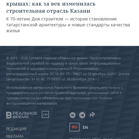
крышах: как за век изменилась
строительная отрасль Казани
К 70-летию Дня строителя — история становления
татарстанской архитектуры и новые стандарты качества
жилья
© 2015 - 2026 Сетевое издание «Реальное время» Зарегистрировано
Федеральной службой по надзору в сфере связи, информационных
технологий и массовых коммуникаций (Роскомнадзор) –
регистрационный номер ЭЛ № ФС 77 - 79627 от 18 декабря 2020 г. (ранее
свидетельство Эл № ФС 77-59331 от 18 сентября 2014 г.)
Использование материалов Реального Времени разрешено только с
предварительного согласия правообладателей, упоминание сайта и
прямая гиперссылка обязательны при частичном или полном
воспроизведении материалов.
18+
RU
EN
РЕДАКЦИЯ
РЕКЛАМА