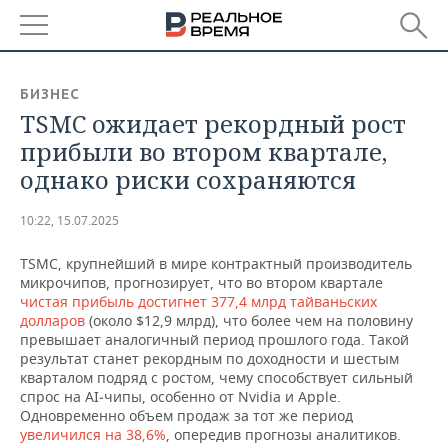
РЕГИОНЫ
БИЗНЕС
TSMC ожидает рекордный рост
БАШКОРТОСТАН
НОВОСТИ
прибыли во втором квартале,
ТАТАРСТАН
АНАЛИТИКА
однако риски сохраняются
УДМУРТИЯ
НОВОСТИ АНАЛИТИКИ
ЭКОНОМИКА
10:22, 15.07.2025
ДЕКЛАРАЦИИ О ДОХОДАХ
НОВОСТИ ЭКОНОМИКИ
ПРОМЫШЛЕННОСТЬ
TSMC, крупнейший в мире контрактный производитель
микрочипов, прогнозирует, что во втором квартале
КОРОЛИ ГОСЗАКАЗА ПФО
ФИНАНСЫ
НОВОСТИ
НЕДВИЖИМОСТЬ
чистая прибыль достигнет 377,4 млрд тайваньских
ПРОМЫШЛЕННОСТИ
долларов
(около $12,9 млрд), что более чем на половину
превышает аналогичный период прошлого года. Такой
ВУЗЫ ТАТАРСТАНА
БАНКИ
НОВОСТИ НЕДВИЖИМОСТИ
АВТО
результат станет рекордным по доходности и шестым
АГРОПРОМ
кварталом подряд с ростом, чему способствует сильный
КОМУ ПРИНАДЛЕЖАТ
БЮДЖЕТ
НОВОСТИ АВТО
БИЗНЕС
спрос на AI‑чипы, особенно от Nvidia и Apple.
ТОРГОВЫЕ ЦЕНТРЫ
МАШИНОСТРОЕНИЕ
Одновременно объем продаж за тот же период
ТАТАРСТАНА
увеличился на 38,6%
, опередив прогнозы аналитиков.
ИНВЕСТИЦИИ
НОВОСТИ БИЗНЕСА
ТЕХНОЛОГИИ