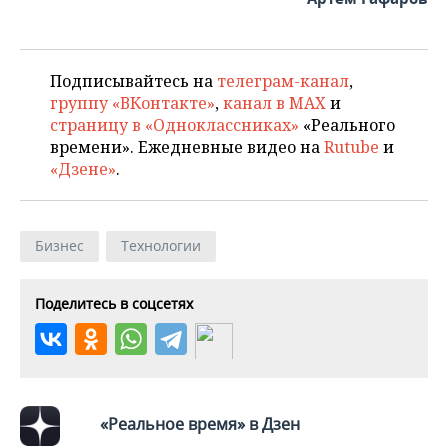
ВОДНЫЕ ВИДЫ СПОРТА
ОБРАЗОВАНИЕ
ХОККЕЙ С МЯЧОМ
ПРОИСШЕСТВИЯ
Подписывайтесь на
телеграм-канал
,
группу «ВКонтакте»
,
канал в MAX
и
страницу в «Одноклассниках»
«Реального
времени». Ежедневные видео на
Rutube
и
«Дзене»
.
Бизнес
Технологии
Поделитесь в соцсетях
«Реальное время» в Дзен