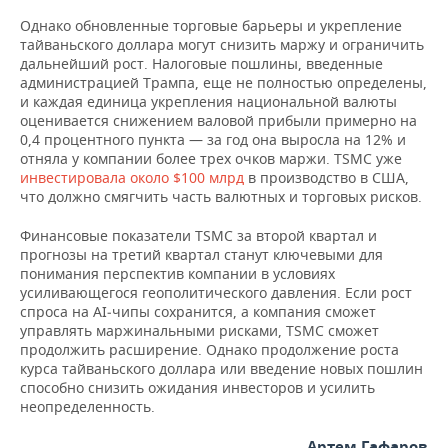
НЕФТЕХИМИЯ
Однако обновленные торговые барьеры и укрепление
РОЗНИЧНАЯ ТОРГОВЛЯ
НОВОСТИ ТЕХНОЛОГИЙ
МЕРОПРИЯТИЯ
тайваньского доллара могут снизить маржу и ограничить
НЕФТЬ
дальнейший рост. Налоговые пошлины, введенные
администрацией Трампа, еще не полностью определены,
ТРАНСПОРТ
IT
НОВОСТИ МЕРОПРИЯТИЙ
СПОРТ
ОПК
и каждая единица укрепления национальной валюты
оценивается снижением валовой прибыли примерно на
УСЛУГИ
МЕДИА
ВЫЕЗДНАЯ РЕДАКЦИЯ
НОВОСТИ СПОРТА
ОБЩЕСТВО
0,4 процентного пункта — за год она выросла на 12% и
ЭНЕРГЕТИКА
отняла у компании более трех очков маржи. TSMC уже
ТЕЛЕКОММУНИКАЦИИ
БИЗНЕС-БРАНЧИ
ФУТБОЛ
НОВОСТИ ОБЩЕСТВА
ФОТОГАЛЕРЕЯ
инвестировала около $100 млрд
в производство в США,
что должно смягчить часть валютных и торговых рисков.
ONLINE-КОНФЕРЕНЦИИ
ХОККЕЙ
ВЛАСТЬ
СЮЖЕТЫ
Финансовые показатели TSMC за второй квартал и
прогнозы на третий квартал станут ключевыми для
ОТКРЫТАЯ ЛЕКЦИЯ
БАСКЕТБОЛ
ИНФРАСТРУКТУРА
СПРАВОЧНИК
понимания перспектив компании в условиях
усиливающегося геополитического давления. Если рост
спроса на AI‑чипы сохранится, а компания сможет
ВОЛЕЙБОЛ
ИСТОРИЯ
СПИСОК ПЕРСОН
ПОЛНАЯ ВЕРСИЯ
управлять маржинальными рисками, TSMC сможет
продолжить расширение. Однако продолжение роста
КИБЕРСПОРТ
КУЛЬТУРА
СПИСОК КОМПАНИЙ
курса тайваньского доллара или введение новых пошлин
способно снизить ожидания инвесторов и усилить
ФИГУРНОЕ КАТАНИЕ
МЕДИЦИНА
неопределенность.
Артем Гафаров