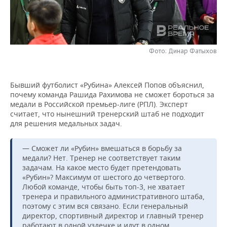
НЕФТЕХИМИЯ
РОЗНИЧНАЯ ТОРГОВЛЯ
НОВОСТИ ТЕХНОЛОГИЙ
МЕРОПРИЯТИЯ
НЕФТЬ
ТРАНСПОРТ
IT
НОВОСТИ МЕРОПРИЯТИЙ
СПОРТ
ОПК
Фото: Динар Фатыхов
УСЛУГИ
МЕДИА
ВЫЕЗДНАЯ РЕДАКЦИЯ
НОВОСТИ СПОРТА
ОБЩЕСТВО
ЭНЕРГЕТИКА
Бывший футболист «Рубина» Алексей Попов объяснил,
ТЕЛЕКОММУНИКАЦИИ
БИЗНЕС-БРАНЧИ
ФУТБОЛ
НОВОСТИ ОБЩЕСТВА
ФОТОГАЛЕРЕЯ
почему команда Рашида Рахимова не сможет бороться за
медали в Российской премьер-лиге (РПЛ). Эксперт
ONLINE-КОНФЕРЕНЦИИ
ХОККЕЙ
ВЛАСТЬ
СЮЖЕТЫ
считает, что нынешний тренерский штаб не подходит
для решения медальных задач.
ОТКРЫТАЯ ЛЕКЦИЯ
БАСКЕТБОЛ
ИНФРАСТРУКТУРА
СПРАВОЧНИК
— Сможет ли «Рубин» вмешаться в борьбу за
медали? Нет. Тренер не соответствует таким
ВОЛЕЙБОЛ
ИСТОРИЯ
СПИСОК ПЕРСОН
ПОЛНАЯ ВЕРСИЯ
задачам. На какое место будет претендовать
«Рубин»? Максимум от шестого до четвертого.
КИБЕРСПОРТ
КУЛЬТУРА
СПИСОК КОМПАНИЙ
Любой команде, чтобы быть топ-3, не хватает
тренера и правильного административного штаба,
ФИГУРНОЕ КАТАНИЕ
МЕДИЦИНА
поэтому с этим вся связано. Если генеральный
директор, спортивный директор и главный тренер
работают в одной уздечке и идут в одном