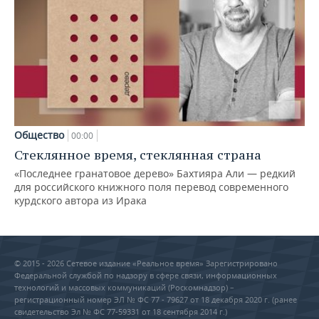
Общество
00:00
Стеклянное время, стеклянная страна
«Последнее гранатовое дерево» Бахтияра Али — редкий
для российского книжного поля перевод современного
курдского автора из Ирака
© 2015 - 2026 Сетевое издание «Реальное время» Зарегистрировано
Федеральной службой по надзору в сфере связи, информационных
технологий и массовых коммуникаций (Роскомнадзор) –
регистрационный номер ЭЛ № ФС 77 - 79627 от 18 декабря 2020 г. (ранее
свидетельство Эл № ФС 77-59331 от 18 сентября 2014 г.)