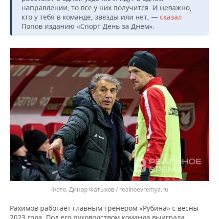
ВОДНЫЕ ВИДЫ СПОРТА
ОБРАЗОВАНИЕ
направлении, то все у них получится. И неважно,
кто у тебя в команде, звезды или нет, —
сказал
ХОККЕЙ С МЯЧОМ
ПРОИСШЕСТВИЯ
Попов изданию «Спорт День за Днем».
Динар Фатыхов / realnoevremya.ru
Рахимов работает главным тренером «Рубина» с весны
2023 года. Под его руководством команда выиграла