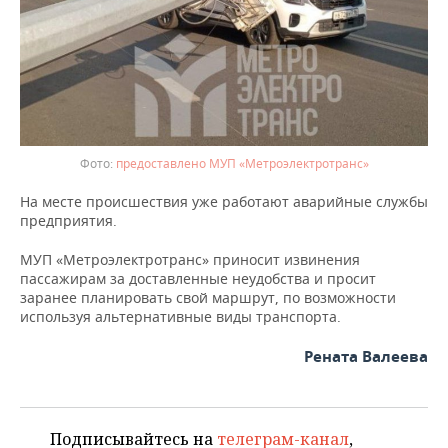
ВОДНЫЕ ВИДЫ СПОРТА
ОБРАЗОВАНИЕ
ХОККЕЙ С МЯЧОМ
ПРОИСШЕСТВИЯ
предоставлено МУП «Метроэлектротранс»
На месте происшествия уже работают аварийные службы
предприятия.
МУП «Метроэлектротранс» приносит извинения
пассажирам за доставленные неудобства и просит
заранее планировать свой маршрут, по возможности
используя альтернативные виды транспорта.
Рената Валеева
Подписывайтесь на
телеграм-канал
,