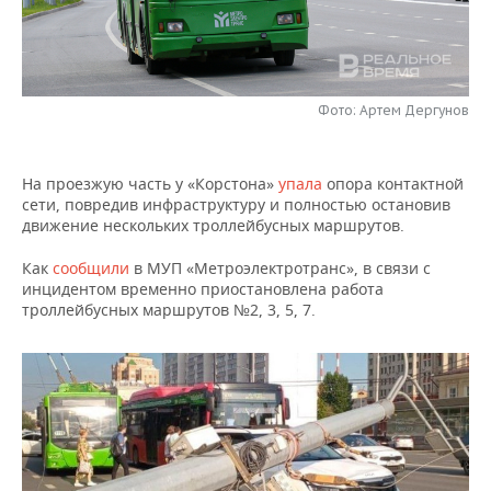
НЕФТЕХИМИЯ
РОЗНИЧНАЯ ТОРГОВЛЯ
НОВОСТИ ТЕХНОЛОГИЙ
МЕРОПРИЯТИЯ
НЕФТЬ
ТРАНСПОРТ
IT
НОВОСТИ МЕРОПРИЯТИЙ
СПОРТ
ОПК
Фото: Артем Дергунов
УСЛУГИ
МЕДИА
ВЫЕЗДНАЯ РЕДАКЦИЯ
НОВОСТИ СПОРТА
ОБЩЕСТВО
ЭНЕРГЕТИКА
На проезжую часть у «Корстона»
упала
опора контактной
ТЕЛЕКОММУНИКАЦИИ
БИЗНЕС-БРАНЧИ
ФУТБОЛ
НОВОСТИ ОБЩЕСТВА
ФОТОГАЛЕРЕЯ
сети, повредив инфраструктуру и полностью остановив
движение нескольких троллейбусных маршрутов.
ONLINE-КОНФЕРЕНЦИИ
ХОККЕЙ
ВЛАСТЬ
СЮЖЕТЫ
Как
сообщили
в МУП «Метроэлектротранс», в связи с
инцидентом временно приостановлена работа
ОТКРЫТАЯ ЛЕКЦИЯ
БАСКЕТБОЛ
ИНФРАСТРУКТУРА
СПРАВОЧНИК
троллейбусных маршрутов №2, 3, 5, 7.
ВОЛЕЙБОЛ
ИСТОРИЯ
СПИСОК ПЕРСОН
ПОЛНАЯ ВЕРСИЯ
КИБЕРСПОРТ
КУЛЬТУРА
СПИСОК КОМПАНИЙ
ФИГУРНОЕ КАТАНИЕ
МЕДИЦИНА