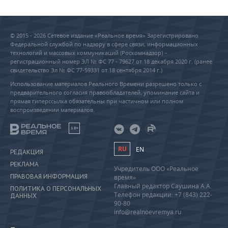
© 2015 - 2026 Сетевое издание «Реальное время» Зарегистрировано
Федеральной службой по надзору в сфере связи, информационных
технологий и массовых коммуникаций (Роскомнадзор) –
регистрационный номер ЭЛ № ФС 77 - 79627 от 18 декабря 2020 г. (ранее
свидетельство Эл № ФС 77-59331 от 18 сентября 2014 г.)
Использование материалов Реального Времени разрешено только с
предварительного согласия правообладателей, упоминание сайта и
прямая гиперссылка обязательны при частичном или полном
воспроизведении материалов.
18+
RU
EN
РЕДАКЦИЯ
РЕКЛАМА
Учредитель ООО «Реальное
ПРАВОВАЯ ИНФОРМАЦИЯ
время»
Главный редактор Саушина А.А.
ПОЛИТИКА О ПЕРСОНАЛЬНЫХ
Телефон редакции: +7 (843) 222-
ДАННЫХ
90-80
info@realnoevremya.ru