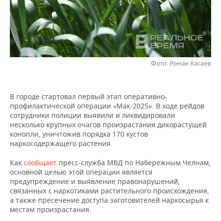
НЕФТЕХИМИЯ
РОЗНИЧНАЯ ТОРГОВЛЯ
НОВОСТИ ТЕХНОЛОГИЙ
МЕРОПРИЯТИЯ
НЕФТЬ
ТРАНСПОРТ
IT
НОВОСТИ МЕРОПРИЯТИЙ
СПОРТ
ОПК
УСЛУГИ
МЕДИА
ВЫЕЗДНАЯ РЕДАКЦИЯ
НОВОСТИ СПОРТА
ОБЩЕСТВО
Фото: Роман Хасаев
ЭНЕРГЕТИКА
ТЕЛЕКОММУНИКАЦИИ
БИЗНЕС-БРАНЧИ
ФУТБОЛ
НОВОСТИ ОБЩЕСТВА
ФОТОГАЛЕРЕЯ
В городе стартовал первый этап оперативно-
профилактической операции «Мак-2025». В ходе рейдов
ONLINE-КОНФЕРЕНЦИИ
ХОККЕЙ
ВЛАСТЬ
СЮЖЕТЫ
сотрудники полиции выявили и ликвидировали
несколько крупных очагов произрастания дикорастущей
ОТКРЫТАЯ ЛЕКЦИЯ
БАСКЕТБОЛ
ИНФРАСТРУКТУРА
СПРАВОЧНИК
конопли, уничтожив порядка 170 кустов
наркосодержащего растения.
ВОЛЕЙБОЛ
ИСТОРИЯ
СПИСОК ПЕРСОН
ПОЛНАЯ ВЕРСИЯ
Как
сообщает
пресс-служба МВД по Набережным Челнам,
основной целью этой операции является
КИБЕРСПОРТ
КУЛЬТУРА
СПИСОК КОМПАНИЙ
предупреждение и выявление правонарушений,
связанных с наркотиками растительного происхождения,
ФИГУРНОЕ КАТАНИЕ
МЕДИЦИНА
а также пресечение доступа заготовителей наркосырья к
местам произрастания.