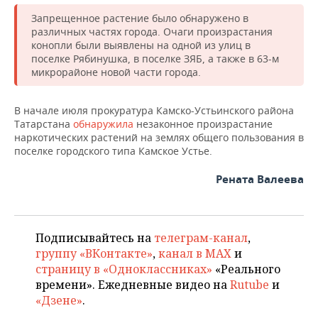
ВОДНЫЕ ВИДЫ СПОРТА
ОБРАЗОВАНИЕ
Запрещенное растение было обнаружено в
различных частях города. Очаги произрастания
ХОККЕЙ С МЯЧОМ
ПРОИСШЕСТВИЯ
конопли были выявлены на одной из улиц в
поселке Рябинушка, в поселке ЗЯБ, а также в 63-м
микрорайоне новой части города.
В начале июля прокуратура Камско-Устьинского района
Татарстана
обнаружила
незаконное произрастание
наркотических растений на землях общего пользования в
поселке городского типа Камское Устье.
Рената Валеева
Подписывайтесь на
телеграм-канал
,
группу «ВКонтакте»
,
канал в MAX
и
страницу в «Одноклассниках»
«Реального
времени». Ежедневные видео на
Rutube
и
«Дзене»
.